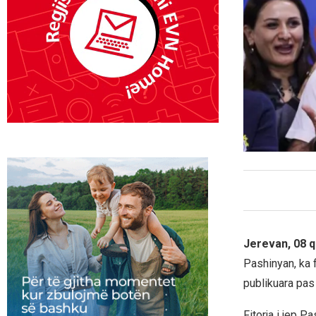
Jerevan, 08 q
Pashinyan, ka 
publikuara pas
Fitorja i jep P