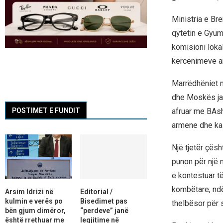
Ministria e Br
qytetin e Gyumr
komisioni lokal
kërcënimeve an
Marrëdhëniet m
dhe Moskës jan
afruar me BAsh
POSTIMET E FUNDIT
armene dhe ka 
Një tjetër çës
punon për një 
e kontestuar t
kombëtare, ndë
Arsim Idrizi në
Editorial /
kulmin e verës po
Bisedimet pas
thelbësor për s
bën gjum dimëror,
“perdeve” janë
është rrethuar me
legjitime në