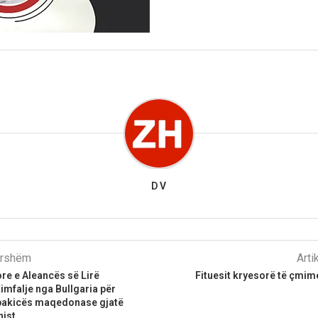
D V
parshëm
Arti
re e Aleancës së Lirë
Fituesit kryesorë të çmim
imfalje nga Bullgaria për
pakicës maqedonase gjatë
ist