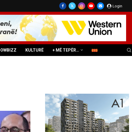
Login
HOWBIZZ
KULTURË
+ MË TEPËR…