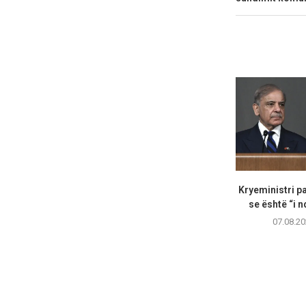
Kryeministri p
se është “i n
07.08.20