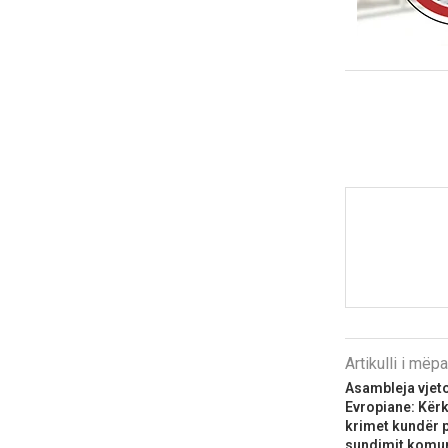
Artikulli i më
Asambleja vjeto
Evropiane: Kërk
krimet kundër 
sundimit komun