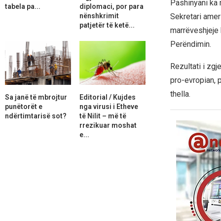
Pashinyani ka 
tabela pa...
diplomaci, por para
nënshkrimit
Sekretari ameri
patjetër të ketë...
marrëveshjeje 
Perëndimin.
Rezultati i zgj
pro-evropian, p
thella.
Sa janë të mbrojtur
Editorial / Kujdes
punëtorët e
nga virusi i Etheve
ndërtimtarisë sot?
të Nilit – më të
rrezikuar moshat
e...