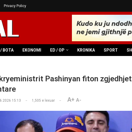
Privacy Policy
/ BOTA
EKONOMI
ED / OP
KRONIKA
SPORT
S
kryeministrit Pashinyan fiton zgjedhjet
ntare
A+
A-
6.2026 15:13
1,505
e lexuar