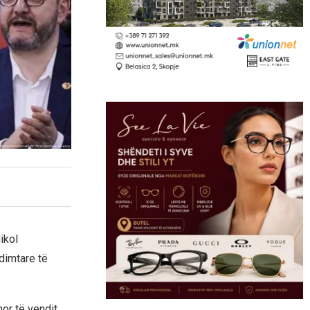
ikol
dimtare të
or të vendit,