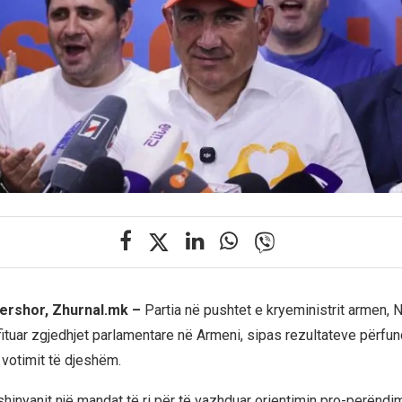
ershor, Zhurnal.mk –
Partia në pushtet e kryeministrit armen, N
fituar zgjedhjet parlamentare në Armeni, sipas rezultateve përfun
 votimit të djeshëm.
ashinyanit një mandat të ri për të vazhduar orientimin pro-perëndim