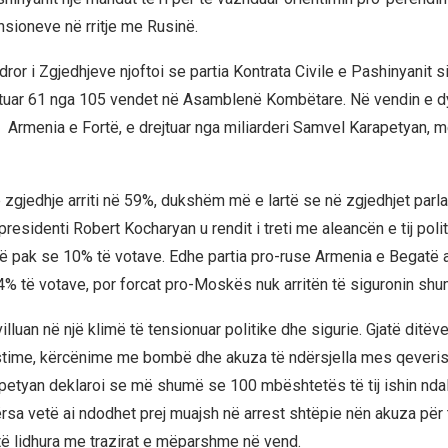
nsioneve në rritje me Rusinë.
or i Zgjedhjeve njoftoi se partia Kontrata Civile e Pashinyanit s
ituar 61 nga 105 vendet në Asamblenë Kombëtare. Në vendin e dy
e Armenia e Fortë, e drejtuar nga miliarderi Samvel Karapetyan, 
 zgjedhje arriti në 59%, dukshëm më e lartë se në zgjedhjet parl
-presidenti Robert Kocharyan u rendit i treti me aleancën e tij poli
ë pak se 10% të votave. Edhe partia pro-ruse Armenia e Begatë arr
% të votave, por forcat pro-Moskës nuk arritën të siguronin shu
illuan në një klimë të tensionuar politike dhe sigurie. Gjatë ditëve
estime, kërcënime me bombë dhe akuza të ndërsjella mes qeveri
petyan deklaroi se më shumë se 100 mbështetës të tij ishin nda
ërsa vetë ai ndodhet prej muajsh në arrest shtëpie nën akuza për 
 të lidhura me trazirat e mëparshme në vend.