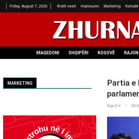
Friday, August 7, 2026
Rreth nesh
Impresumi
Marketing
Kontakt
MAQEDONI
SHQIPËRI
KOSOVË
RAJON 
Partia e 
MARKETING
parlame
Nga
D V
08.0