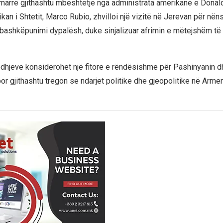
marrë gjithashtu mbështetje nga administrata amerikane e Donal
kan i Shtetit, Marco Rubio, zhvilloi një vizitë në Jerevan për nën
bashkëpunimi dypalësh, duke sinjalizuar afrimin e mëtejshëm t
edhjeve konsiderohet një fitore e rëndësishme për Pashinyanin dhe
or gjithashtu tregon se ndarjet politike dhe gjeopolitike në Arme