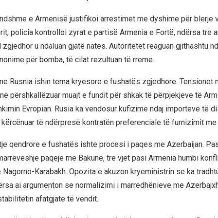
endshme e Armenisë justifikoi arrestimet me dyshime për blerje 
it, policia kontrolloi zyrat e partisë Armenia e Fortë, ndërsa tre a
 zgjedhor u ndaluan gjatë natës. Autoritetet reaguan gjithashtu nd
onime për bomba, të cilat rezultuan të rreme.
e Rusnia ishin tema kryesore e fushatës zgjedhore. Tensionet 
ë përshkallëzuar muajt e fundit për shkak të përpjekjeve të Arme
kimin Evropian. Rusia ka vendosur kufizime ndaj importeve të d
kërcënuar të ndërpresë kontratën preferenciale të furnizimit me
htje qendrore e fushatës ishte procesi i paqes me Azerbaijan. Pa
marrëveshje paqeje me Bakunë, tre vjet pasi Armenia humbi konflik
ë Nagorno-Karabakh. Opozita e akuzon kryeministrin se ka tradhtu
rsa ai argumenton se normalizimi i marrëdhënieve me Azerbajx
tabilitetin afatgjatë të vendit.