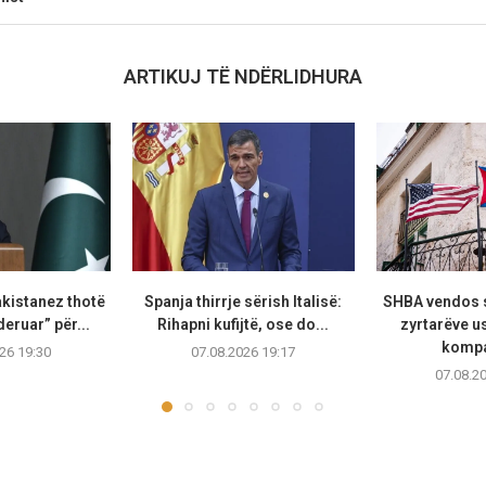
ARTIKUJ TË NDËRLIDHURA
akistanez thotë
Spanja thirrje sërish Italisë:
SHBA vendos 
deruar” për...
Rihapni kufijtë, ose do...
zyrtarëve u
kompa
26 19:30
07.08.2026 19:17
07.08.2