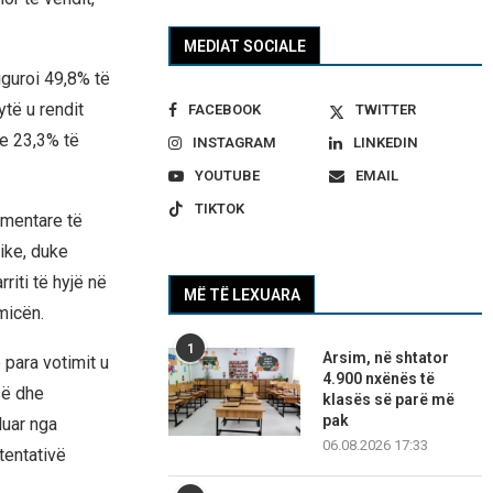
MEDIAT SOCIALE
iguroi 49,8% të
të u rendit
FACEBOOK
TWITTER
me 23,3% të
INSTAGRAM
LINKEDIN
YOUTUBE
EMAIL
TIKTOK
amentare të
tike, duke
iti të hyjë në
MË TË LEXUARA
micën.
1
Arsim, në shtator
 para votimit u
4.900 nxënës të
së dhe
klasës së parë më
pak
luar nga
06.08.2026 17:33
tentativë