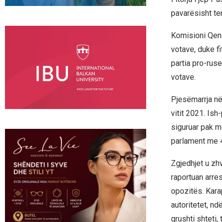
pavarësisht te
Komisioni Qendr
votave, duke f
partia pro-rus
votave.
Pjesëmarrja në
vitit 2021. Ish
siguruar pak m
parlament me 4
Zgjedhjet u zhv
raportuan arr
opozitës. Kara
autoritetet, nd
grushti shteti,