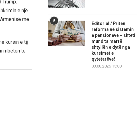
d Trump.
shkrimin e një
ë Armenisë me
5
Editorial / Priten
reforma në sistemin
e pensioneve – shteti
mund ta marrë
 kursin e tij
shtyllën e dytë nga
ni mbeten të
kursimet e
qytetarëve!
03.08.2026 15:00