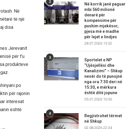
2
Në korrik janë paguar
mbi 560 milionë
votash. Në
denarë për
nëtarë të një
kompensime për
pushim mjekësor,
aj disa
pjesa më e madhe
për lejet e lindjes
28.07.2026 15:52
mes Jerevanit
nisë për t’u
3
Sportelet e NP
isa produkteve
“Ujësjellësi dhe
Kanalizimi” – Shkup
 gaz.
nesër do të punojnë
nga ora 7:30 deri në
shinyani po
15:30, e mërkura
është ditë jopune
tin për rajonin
05.01.2026 10:36
ar interesat
hanin është
4
Regjistrohet tërmet
në Shkup
02.08.2026 22:34