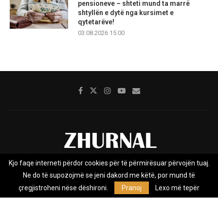
pensioneve – shteti mund ta marrë
shtyllën e dytë nga kursimet e
qytetarëve!
03.08.2026 15:00
Kjo faqe interneti përdor cookies për të përmirësuar përvojën tuaj.
Rreth nesh
Impresumi
Marketing
Kontakt
Ne do të supozojmë se jeni dakord me këtë, por mund të
Privacy Policy
çregjistroheni nëse dëshironi.
Pranoj
Lexo më tepër
Zhurnal.mk është Agjenci e Lajmeve e pavarur, e themeluar në vitin
2009, që e mbulon Maqedoninë, Kosovën, Shqipërinë edhe lajmet
nga bota.