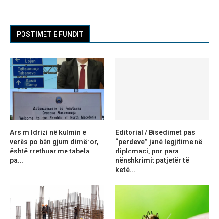
POSTIMET E FUNDIT
Arsim Idrizi në kulmin e
Editorial / Bisedimet pas
verës po bën gjum dimëror,
“perdeve” janë legjitime në
është rrethuar me tabela
diplomaci, por para
pa...
nënshkrimit patjetër të
ketë...