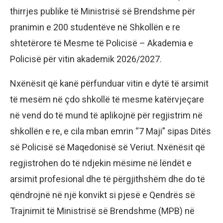
thirrjes publike të Ministrisë së Brendshme për
pranimin e 200 studentëve në Shkollën e re
shtetërore të Mesme të Policisë – Akademia e
Policisë për vitin akademik 2026/2027.
Nxënësit që kanë përfunduar vitin e dytë të arsimit
të mesëm në çdo shkollë të mesme katërvjeçare
në vend do të mund të aplikojnë për regjistrim në
shkollën e re, e cila mban emrin “7 Maji” sipas Ditës
së Policisë së Maqedonisë së Veriut. Nxënësit që
regjistrohen do të ndjekin mësime në lëndët e
arsimit profesional dhe të përgjithshëm dhe do të
qëndrojnë në një konvikt si pjesë e Qendrës së
Trajnimit të Ministrisë së Brendshme (MPB) në