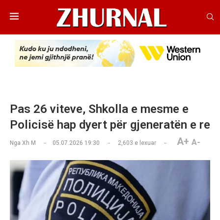
Pas 26 viteve, Shkolla e mesme e
Policisë hap dyert për gjeneratën e re
A+
A-
Nga
Xh M
05.07.2026 19:30
2,603
e lexuar