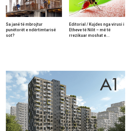
Sa janë të mbrojtur
Editorial / Kujdes nga virusi i
punëtorët e ndërtimtarisë
Etheve të Nilit – më të
sot?
rrezikuar moshat e...