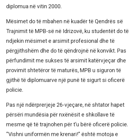
diplomua në vitin 2000.
Mësimet do të mbahen në kuadër të Qendrës së
Trajnimit të MPB-së në Idrizovë, ku studentët do të
ndjekin mësimet e arsimit profesional dhe të
përgjithshëm dhe do të qëndrojnë në konvikt. Pas
përfundimit me sukses të arsimit katërvjeçar dhe
provimit shtetëror të maturës, MPB u siguron të
gjithë të diplomuarve një punë të sigurt si oficerë
policie.
Pas një ndërprerjeje 26-vjeçare, në shtator hapet
përsëri mundësia për nxënësit e shkollave të
mesme që të trajnohen për t’u bërë oficerë policie.
“Vishni uniformën me krenari!” është motoja e