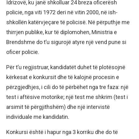
Idrizovë, ku janë shkolluar 24 breza oficerësh
policie, nga viti 1972 deri në vitin 2000, në ish-
shkollën katërvjeçare të policisë. Në përputhje me
thirrjen publike, kur të diplomohen, Ministria e
Brendshme do t’u sigurojë atyre një vend pune si
oficer policie.
Për t’u regjistruar, kandidatët duhet të plotësojnë
kërkesat e konkursit dhe të kalojnë procesin e
përzgjedhjes, i cili do të përbëhet nga tre faza: një
test i aftësive motorike; një test me shkrim (test i
arsimit të përgjithshëm) dhe një intervistë
individuale me kandidatin.
Konkursi është i hapur nga 3 korriku dhe do të