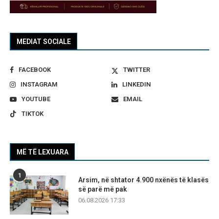
MEDIAT SOCIALE
FACEBOOK
TWITTER
INSTAGRAM
LINKEDIN
YOUTUBE
EMAIL
TIKTOK
MË TË LEXUARA
1
Arsim, në shtator 4.900 nxënës të klasës
së parë më pak
06.08.2026 17:33