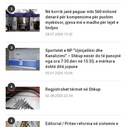
2
Në korrik janë paguar mbi 560 milionë
denarë për kompensime për pushim
mjekësor, pjesa më e madhe për lejet e
lindjes
28.07.2026 15:52
3
Sportelet e NP “Ujësjellësi dhe
Kanalizimi” – Shkup nesër do të punojnë
nga ora 7:30 deri në 15:30, e mërkura
është ditë jopune
05.01.2026 10:36
4
Regjistrohet tërmet në Shkup
02.08.2026 22:34
5
Editorial / Priten reforma në sistemin e