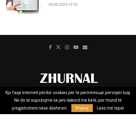
04.06.2026 13:52
Kjo faqe interneti përdor cookies për të përmirësuar përvojën tuaj.
Rreth nesh
Impresumi
Marketing
Kontakt
Ne do të supozojmë se jeni dakord me këtë, por mund të
Privacy Policy
çregjistroheni nëse dëshironi.
Pranoj
Lexo më tepër
Zhurnal.mk është Agjenci e Lajmeve e pavarur, e themeluar në vitin
2009, që e mbulon Maqedoninë, Kosovën, Shqipërinë edhe lajmet
nga bota.