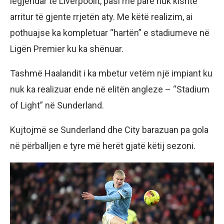
legjendar të Liverpoolit, pasi më parë nuk kishte
arritur të gjente rrjetën aty. Me këtë realizim, ai
pothuajse ka kompletuar “hartën” e stadiumeve në
Ligën Premier ku ka shënuar.
Tashmë Haalandit i ka mbetur vetëm një impiant ku
nuk ka realizuar ende në elitën angleze – “Stadium
of Light” në Sunderland.
Kujtojmë se Sunderland dhe City barazuan pa gola
në përballjen e tyre më herët gjatë këtij sezoni.