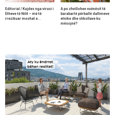
Editorial / Kujdes nga virusi i
A po zhvillohen nxënësit të
Etheve të Nilit – më të
barabartë përballë dallimeve
rrezikuar moshat e...
etnike dhe shkollave ku
mësojnë?