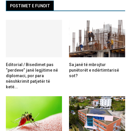
POSTIMET E FUNDIT
Editorial / Bisedimet pas
Sa janë të mbrojtur
“perdeve” janë legjitime në
punëtorët e ndërtimtarisë
diplomaci, por para
sot?
nënshkrimit patjetër të
ketë...