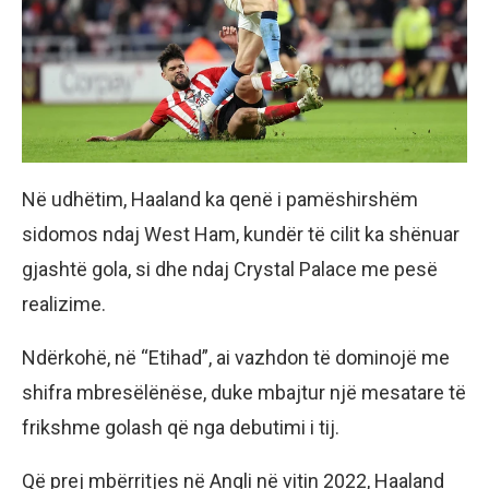
Në udhëtim, Haaland ka qenë i pamëshirshëm
sidomos ndaj West Ham, kundër të cilit ka shënuar
gjashtë gola, si dhe ndaj Crystal Palace me pesë
realizime.
Ndërkohë, në “Etihad”, ai vazhdon të dominojë me
shifra mbresëlënëse, duke mbajtur një mesatare të
frikshme golash që nga debutimi i tij.
Që prej mbërritjes në Angli në vitin 2022, Haaland