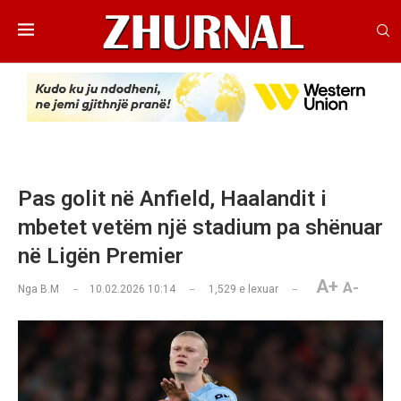
Pas golit në Anfield, Haalandit i
mbetet vetëm një stadium pa shënuar
në Ligën Premier
A+
A-
Nga
B.M
10.02.2026 10:14
1,529
e lexuar