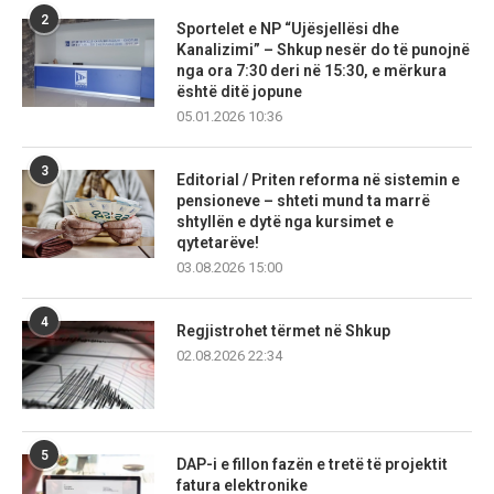
2
Sportelet e NP “Ujësjellësi dhe
Kanalizimi” – Shkup nesër do të punojnë
nga ora 7:30 deri në 15:30, e mërkura
është ditë jopune
05.01.2026 10:36
3
Editorial / Priten reforma në sistemin e
pensioneve – shteti mund ta marrë
shtyllën e dytë nga kursimet e
qytetarëve!
03.08.2026 15:00
4
Regjistrohet tërmet në Shkup
02.08.2026 22:34
5
DAP-i e fillon fazën e tretë të projektit
fatura elektronike