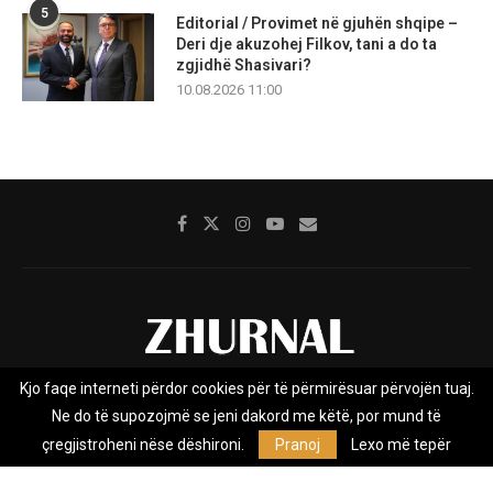
5
Editorial / Provimet në gjuhën shqipe –
Deri dje akuzohej Filkov, tani a do ta
zgjidhë Shasivari?
10.08.2026 11:00
Kjo faqe interneti përdor cookies për të përmirësuar përvojën tuaj.
Rreth nesh
Impresumi
Marketing
Kontakt
Ne do të supozojmë se jeni dakord me këtë, por mund të
Privacy Policy
çregjistroheni nëse dëshironi.
Pranoj
Lexo më tepër
Zhurnal.mk është Agjenci e Lajmeve e pavarur, e themeluar në vitin
2009, që e mbulon Maqedoninë, Kosovën, Shqipërinë edhe lajmet