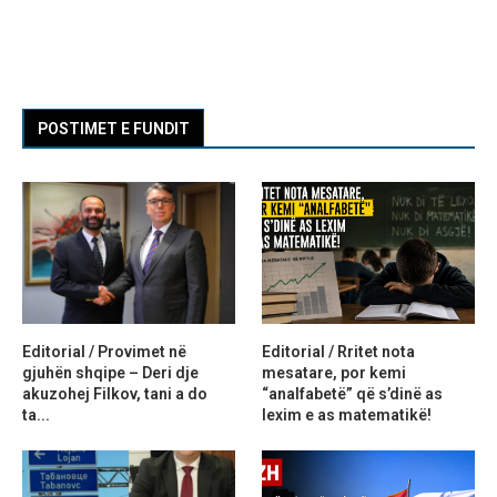
POSTIMET E FUNDIT
Editorial / Provimet në
Editorial / Rritet nota
gjuhën shqipe – Deri dje
mesatare, por kemi
akuzohej Filkov, tani a do
“analfabetë” që s’dinë as
ta...
lexim e as matematikë!