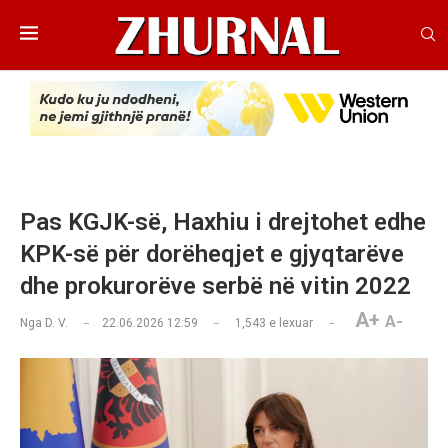
Pas KGJK-së, Haxhiu i drejtohet edhe
KPK-së për dorëheqjet e gjyqtarëve
dhe prokurorëve serbë në vitin 2022
A+
A-
Nga
D. V.
22.06.2026 12:59
1,543
e lexuar