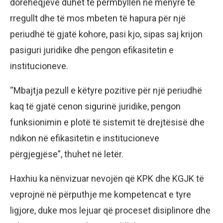
dorëheqjeve duhet të përmbyllen në mënyrë të
rregullt dhe të mos mbeten të hapura për një
periudhë të gjatë kohore, pasi kjo, sipas saj krijon
pasiguri juridike dhe pengon efikasitetin e
institucioneve.
“Mbajtja pezull e këtyre pozitive për një periudhë
kaq të gjatë cenon sigurinë juridike, pengon
funksionimin e plotë të sistemit të drejtësisë dhe
ndikon në efikasitetin e institucioneve
përgjegjëse”, thuhet në letër.
Haxhiu ka nënvizuar nevojën që KPK dhe KGJK të
veprojnë në përputhje me kompetencat e tyre
ligjore, duke mos lejuar që proceset disiplinore dhe