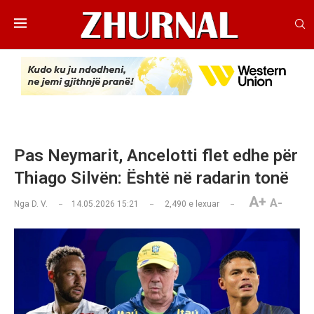
Pas Neymarit, Ancelotti flet edhe për
Thiago Silvën: Është në radarin tonë
A+
A-
Nga
D. V.
14.05.2026 15:21
2,490
e lexuar