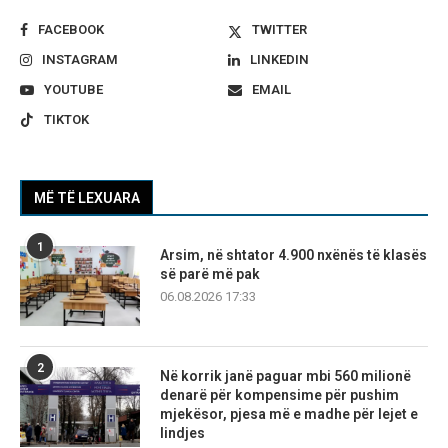
FACEBOOK
TWITTER
INSTAGRAM
LINKEDIN
YOUTUBE
EMAIL
TIKTOK
MË TË LEXUARA
1
Arsim, në shtator 4.900 nxënës të klasës
së parë më pak
06.08.2026 17:33
2
Në korrik janë paguar mbi 560 milionë
denarë për kompensime për pushim
mjekësor, pjesa më e madhe për lejet e
lindjes