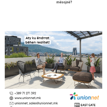
mësojnë?