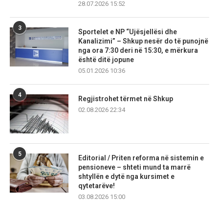
28.07.2026 15:52
3
Sportelet e NP “Ujësjellësi dhe
Kanalizimi” – Shkup nesër do të punojnë
nga ora 7:30 deri në 15:30, e mërkura
është ditë jopune
05.01.2026 10:36
4
Regjistrohet tërmet në Shkup
02.08.2026 22:34
5
Editorial / Priten reforma në sistemin e
pensioneve – shteti mund ta marrë
shtyllën e dytë nga kursimet e
qytetarëve!
03.08.2026 15:00