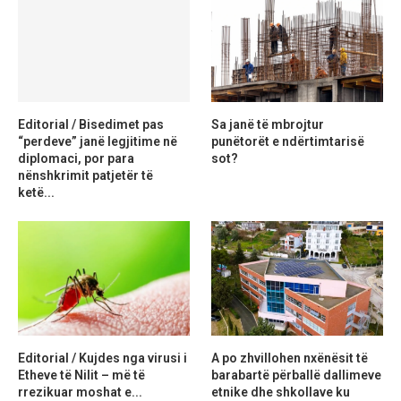
Editorial / Bisedimet pas
Sa janë të mbrojtur
“perdeve” janë legjitime në
punëtorët e ndërtimtarisë
diplomaci, por para
sot?
nënshkrimit patjetër të
ketë...
Editorial / Kujdes nga virusi i
A po zhvillohen nxënësit të
Etheve të Nilit – më të
barabartë përballë dallimeve
rrezikuar moshat e...
etnike dhe shkollave ku