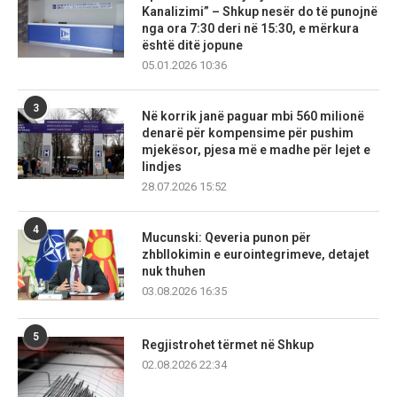
Kanalizimi” – Shkup nesër do të punojnë
nga ora 7:30 deri në 15:30, e mërkura
është ditë jopune
05.01.2026 10:36
3
Në korrik janë paguar mbi 560 milionë
denarë për kompensime për pushim
mjekësor, pjesa më e madhe për lejet e
lindjes
28.07.2026 15:52
4
Mucunski: Qeveria punon për
zhbllokimin e eurointegrimeve, detajet
nuk thuhen
03.08.2026 16:35
5
Regjistrohet tërmet në Shkup
02.08.2026 22:34