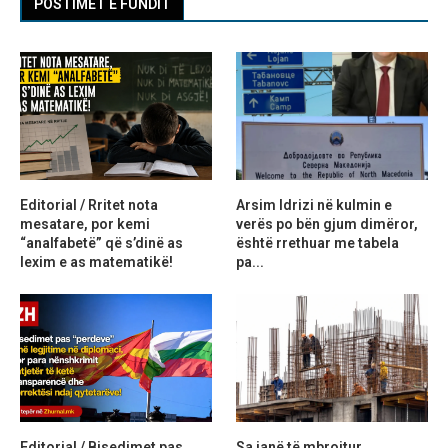
POSTIMET E FUNDIT
Editorial / Rritet nota
Arsim Idrizi në kulmin e
mesatare, por kemi
verës po bën gjum dimëror,
“analfabetë” që s’dinë as
është rrethuar me tabela
lexim e as matematikë!
pa...
Editorial / Bisedimet pas
Sa janë të mbrojtur