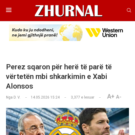
Perez sqaron për herë të parë të
vërtetën mbi shkarkimin e Xabi
Alonsos
A+
A-
Nga
D. V.
14.05.2026 15:24
3,377
e lexuar