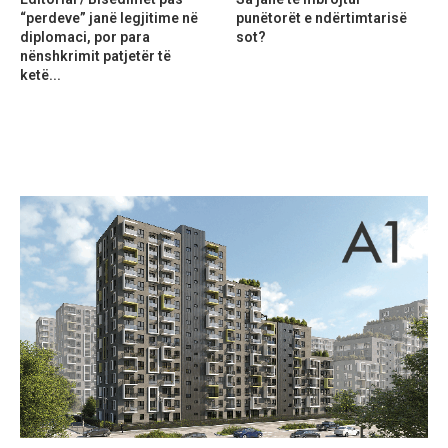
“perdeve” janë legjitime në
punëtorët e ndërtimtarisë
diplomaci, por para
sot?
nënshkrimit patjetër të
ketë...