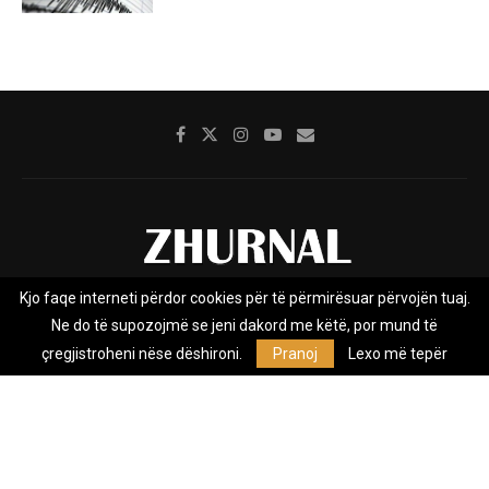
Kjo faqe interneti përdor cookies për të përmirësuar përvojën tuaj.
Rreth nesh
Impresumi
Marketing
Kontakt
Ne do të supozojmë se jeni dakord me këtë, por mund të
Privacy Policy
çregjistroheni nëse dëshironi.
Pranoj
Lexo më tepër
Zhurnal.mk është Agjenci e Lajmeve e pavarur, e themeluar në vitin
2009, që e mbulon Maqedoninë, Kosovën, Shqipërinë edhe lajmet
nga bota.
@2026 - All Right Reserved. Designed and Developed by
Anet.Com.Mk