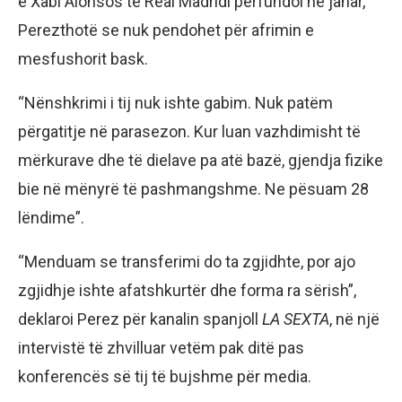
e Xabi Alonsos te Real Madridi përfundoi në janar,
Perezthotë se nuk pendohet për afrimin e
mesfushorit bask.
“Nënshkrimi i tij nuk ishte gabim. Nuk patëm
përgatitje në parasezon. Kur luan vazhdimisht të
mërkurave dhe të dielave pa atë bazë, gjendja fizike
bie në mënyrë të pashmangshme. Ne pësuam 28
lëndime”.
“Menduam se transferimi do ta zgjidhte, por ajo
zgjidhje ishte afatshkurtër dhe forma ra sërish”,
deklaroi Perez për kanalin spanjoll
LA SEXTA
, në një
intervistë të zhvilluar vetëm pak ditë pas
konferencës së tij të bujshme për media.