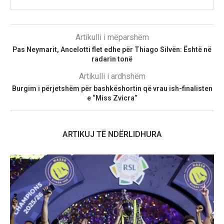
Artikulli i mëparshëm
Pas Neymarit, Ancelotti flet edhe për Thiago Silvën: Është në
radarin tonë
Artikulli i ardhshëm
Burgim i përjetshëm për bashkëshortin që vrau ish-finalisten
e “Miss Zvicra”
ARTIKUJ TË NDËRLIDHURA