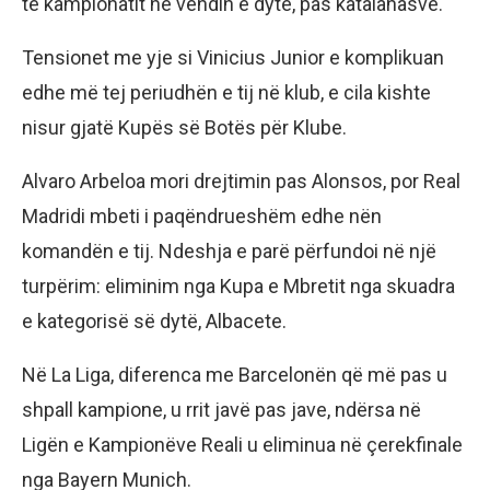
të kampionatit në vendin e dytë, pas katalanasve.
Tensionet me yje si Vinicius Junior e komplikuan
edhe më tej periudhën e tij në klub, e cila kishte
nisur gjatë Kupës së Botës për Klube.
Alvaro Arbeloa mori drejtimin pas Alonsos, por Real
Madridi mbeti i paqëndrueshëm edhe nën
komandën e tij. Ndeshja e parë përfundoi në një
turpërim: eliminim nga Kupa e Mbretit nga skuadra
e kategorisë së dytë, Albacete.
Në La Liga, diferenca me Barcelonën që më pas u
shpall kampione, u rrit javë pas jave, ndërsa në
Ligën e Kampionëve Reali u eliminua në çerekfinale
nga Bayern Munich.