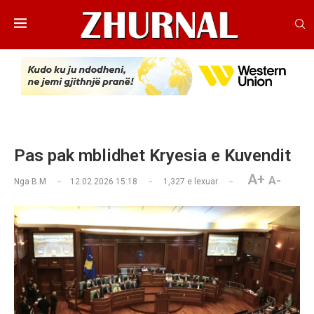
Pas pak mblidhet Kryesia e Kuvendit
A+
A-
Nga
B.M
12.02.2026 15:18
1,327
e lexuar