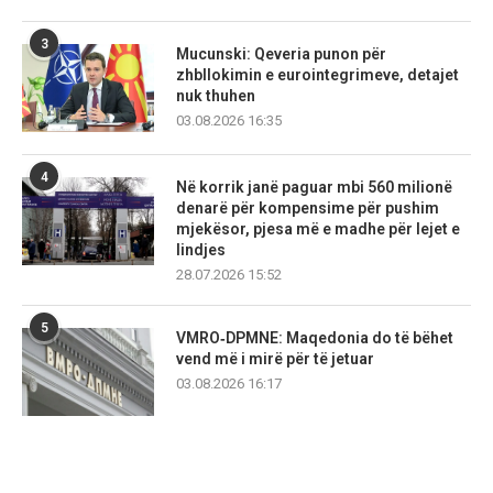
3
Mucunski: Qeveria punon për
zhbllokimin e eurointegrimeve, detajet
nuk thuhen
03.08.2026 16:35
4
Në korrik janë paguar mbi 560 milionë
denarë për kompensime për pushim
mjekësor, pjesa më e madhe për lejet e
lindjes
28.07.2026 15:52
5
VMRO‑DPMNE: Maqedonia do të bëhet
vend më i mirë për të jetuar
03.08.2026 16:17