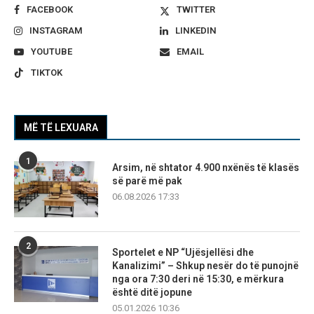
FACEBOOK
TWITTER
INSTAGRAM
LINKEDIN
YOUTUBE
EMAIL
TIKTOK
MË TË LEXUARA
1
Arsim, në shtator 4.900 nxënës të klasës
së parë më pak
06.08.2026 17:33
2
Sportelet e NP “Ujësjellësi dhe
Kanalizimi” – Shkup nesër do të punojnë
nga ora 7:30 deri në 15:30, e mërkura
është ditë jopune
05.01.2026 10:36