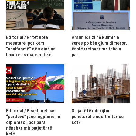
Editorial / Rritet nota
Arsim Idrizi në kulmin e
mesatare, por kemi
verës po bën gjum dimëror,
“analfabetë” që s’dinë as
është rrethuar me tabela
lexim e as matematikë!
pa...
Editorial / Bisedimet pas
Sa janë të mbrojtur
“perdeve” janë legjitime në
punëtorët e ndërtimtarisë
diplomaci, por para
sot?
nënshkrimit patjetër të
ketë...