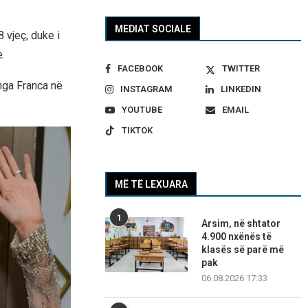
MEDIAT SOCIALE
 vjeç, duke i
.
FACEBOOK
TWITTER
 nga Franca në
INSTAGRAM
LINKEDIN
YOUTUBE
EMAIL
TIKTOK
MË TË LEXUARA
1
Arsim, në shtator
4.900 nxënës të
klasës së parë më
pak
06.08.2026 17:33