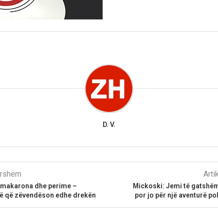
D. V.
parshëm
Arti
 makarona dhe perime –
Mickoski: Jemi të gatshëm
të që zëvendëson edhe drekën
por jo për një aventurë po