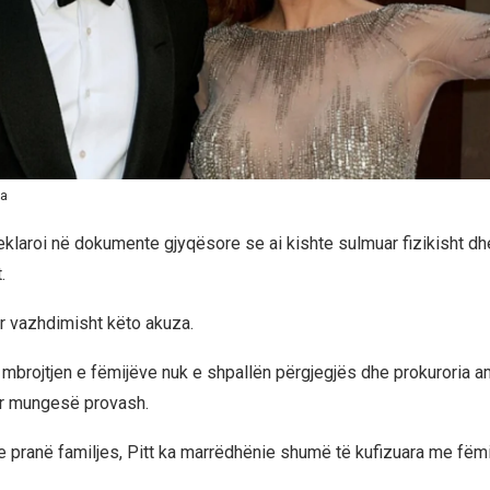
na
klaroi në dokumente gjyqësore se ai kishte sulmuar fizikisht dh
.
ar vazhdimisht këto akuza.
r mbrojtjen e fëmijëve nuk e shpallën përgjegjës dhe prokuroria 
ër mungesë provash.
 pranë familjes, Pitt ka marrëdhënie shumë të kufizuara me fëmijë