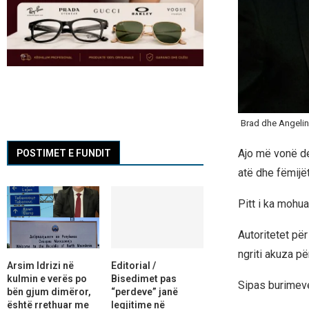
Brad dhe Angeli
Ajo më vonë de
POSTIMET E FUNDIT
atë dhe fëmijët
Pitt i ka mohu
Autoritetet pë
ngriti akuza p
Arsim Idrizi në
Editorial /
kulmin e verës po
Bisedimet pas
Sipas burimeve
bën gjum dimëror,
“perdeve” janë
është rrethuar me
legjitime në