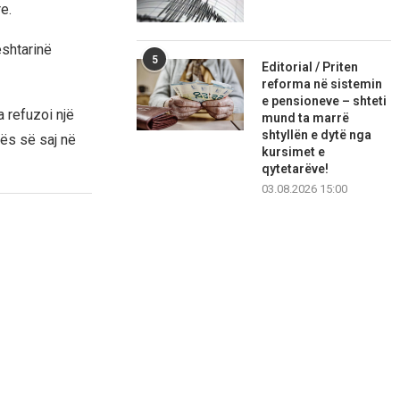
e.
eshtarinë
5
Editorial / Priten
reforma në sistemin
e pensioneve – shteti
a refuzoi një
mund ta marrë
shtyllën e dytë nga
ës së saj në
kursimet e
qytetarëve!
03.08.2026 15:00