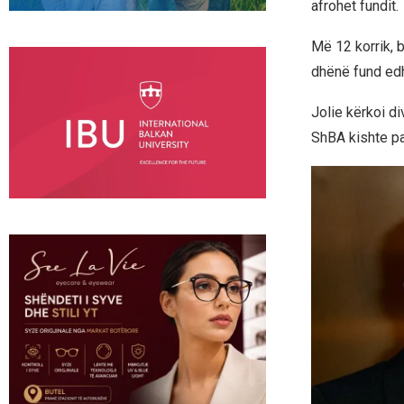
afrohet fundit.
Më 12 korrik, b
dhënë fund edh
Jolie kërkoi di
ShBA kishte pas