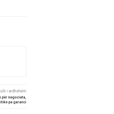
kulli i ardhshëm
 për negociata,
litike pa garanci