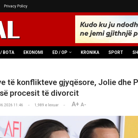
Privacy Policy
/ BOTA
EKONOMI
ED / OP
KRONIKA
SPORT
S
e të konflikteve gjyqësore, Jolie dhe P
së procesit të divorcit
A+
A-
06.2026 11:46
1,989
e lexuar