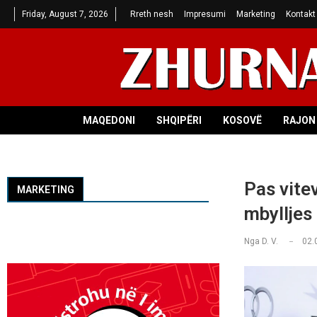
Friday, August 7, 2026
Rreth nesh
Impresumi
Marketing
Kontakt
MAQEDONI
SHQIPËRI
KOSOVË
RAJON 
Pas vitev
MARKETING
mbylljes 
Nga
D. V.
02.