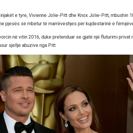
injakët e tyre, Vivienne Jolie-Pitt dhe Knox Jolie-Pitt, mbushin 18
e pjesës së mbetur të marrëveshjes për kujdestarinë e fëmijëve
vorcin në vitin 2016, duke pretenduar se gjatë një fluturimi privat
ur sjellje abuzive nga Pitt.