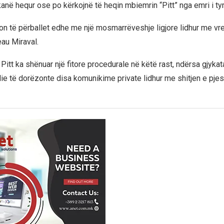
kanë hequr ose po kërkojnë të heqin mbiemrin “Pitt” nga emri i tyr
don të përballet edhe me një mosmarrëveshje ligjore lidhur me vr
au Miraval.
 Pitt ka shënuar një fitore procedurale në këtë rast, ndërsa gjykat
ie të dorëzonte disa komunikime private lidhur me shitjen e pjes