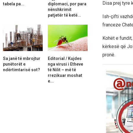
Disa prej tyre 
tabela pa...
diplomaci, por para
nënshkrimit
patjetër të ketë...
Ish-çifti vazh
franceze Chate
Kohët e fundit,
kërkesë që Jol
pronë.
Sa janë të mbrojtur
Editorial / Kujdes
punëtorët e
nga virusi i Etheve
ndërtimtarisë sot?
të Nilit – më të
rrezikuar moshat
e...