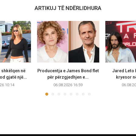
ARTIKUJ TË NDËRLIDHURA
r shkëlqen në
Producentja e James Bond flet
Jared Leto 
d gjatë një...
për përzgjedhjen e...
kryesor në
26 10:14
06.08.2026 16:59
06.08.2