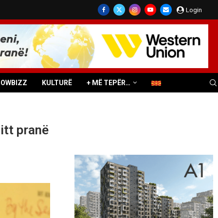
Login
HOWBIZZ
KULTURË
+ MË TEPËR…
itt pranë