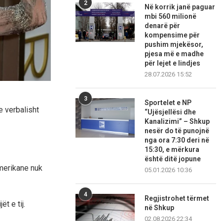
2
Në korrik janë paguar
mbi 560 milionë
denarë për
kompensime për
pushim mjekësor,
pjesa më e madhe
për lejet e lindjes
28.07.2026 15:52
3
Sportelet e NP
e verbalisht
“Ujësjellësi dhe
Kanalizimi” – Shkup
nesër do të punojnë
nga ora 7:30 deri në
15:30, e mërkura
është ditë jopune
amerikane nuk
05.01.2026 10:36
4
Regjistrohet tërmet
t e tij.
në Shkup
02.08.2026 22:34