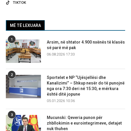
TIKTOK
MË TË LEXUARA
1
Arsim, në shtator 4.900 nxënës të klasës
së parë më pak
06.08.2026 17:33
2
Sportelet e NP “Ujësjellësi dhe
Kanalizimi” – Shkup nesër do të punojnë
nga ora 7:30 deri në 15:30, e mërkura
është ditë jopune
05.01.2026 10:36
3
Mucunski: Qeveria punon për
zhbllokimin e eurointegrimeve, detajet
nuk thuhen