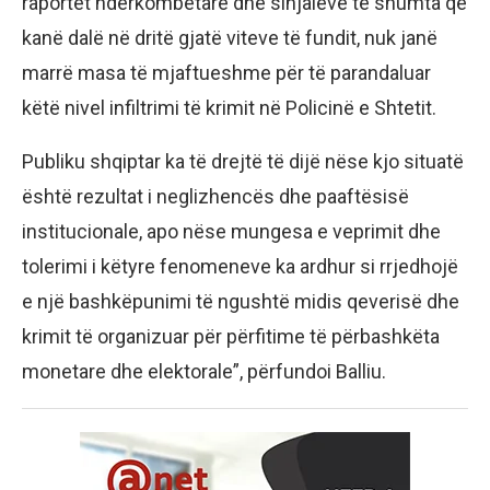
raportet ndërkombëtare dhe sinjaleve të shumta që
kanë dalë në dritë gjatë viteve të fundit, nuk janë
marrë masa të mjaftueshme për të parandaluar
këtë nivel infiltrimi të krimit në Policinë e Shtetit.
Publiku shqiptar ka të drejtë të dijë nëse kjo situatë
është rezultat i neglizhencës dhe paaftësisë
institucionale, apo nëse mungesa e veprimit dhe
tolerimi i këtyre fenomeneve ka ardhur si rrjedhojë
e një bashkëpunimi të ngushtë midis qeverisë dhe
krimit të organizuar për përfitime të përbashkëta
monetare dhe elektorale”, përfundoi Balliu.