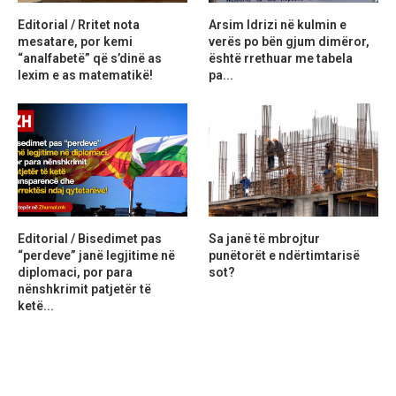
Editorial / Rritet nota
Arsim Idrizi në kulmin e
mesatare, por kemi
verës po bën gjum dimëror,
“analfabetë” që s’dinë as
është rrethuar me tabela
lexim e as matematikë!
pa...
Editorial / Bisedimet pas
Sa janë të mbrojtur
“perdeve” janë legjitime në
punëtorët e ndërtimtarisë
diplomaci, por para
sot?
nënshkrimit patjetër të
ketë...