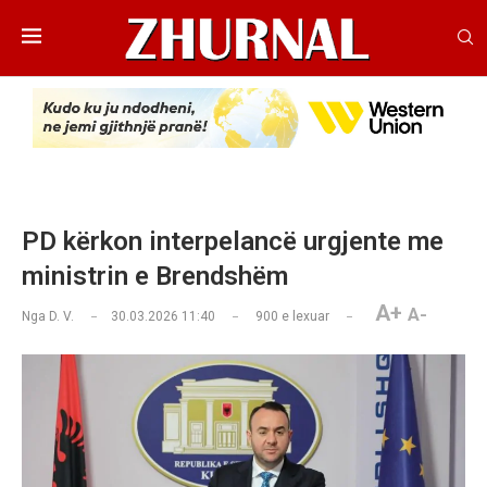
PD kërkon interpelancë urgjente me
ministrin e Brendshëm
A+
A-
Nga
D. V.
30.03.2026 11:40
900
e lexuar