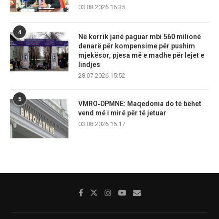
03.08.2026 16:35
4
Në korrik janë paguar mbi 560 milionë
denarë për kompensime për pushim
mjekësor, pjesa më e madhe për lejet e
lindjes
28.07.2026 15:52
5
VMRO‑DPMNE: Maqedonia do të bëhet
vend më i mirë për të jetuar
03.08.2026 16:17