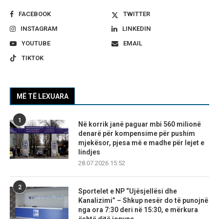
FACEBOOK
TWITTER
INSTAGRAM
LINKEDIN
YOUTUBE
EMAIL
TIKTOK
MË TË LEXUARA
1
Në korrik janë paguar mbi 560 milionë
denarë për kompensime për pushim
mjekësor, pjesa më e madhe për lejet e
lindjes
28.07.2026 15:52
2
Sportelet e NP “Ujësjellësi dhe
Kanalizimi” – Shkup nesër do të punojnë
nga ora 7:30 deri në 15:30, e mërkura