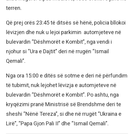
terren.
Që prej orës 23:45 të ditsës së hënë, policia bllokoi
lëvizjen dhe nuk u lejoi parkimin automjeteve në
bulevardin “Dëshmorët e Kombit”, nga vendi i
njohur si “Ura e Dajtit” deri në rrugën “Ismail
Qemali”.
Nga ora 15:00 e ditës së sotme e deri në përfundim
të tubimit, nuk lejohet lëvizja e automjeteve në
bulevardin “Dëshmorët e Kombit”. Po ashtu, nga
kryqëzimi pranë Ministrisë së Brendshme deri te
sheshi “Nënë Tereza”, si dhe në rrugët “Ukraina e
Lirë”, “Papa Gjon Pali II” dhe “Ismail Qemali”.