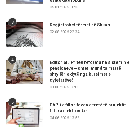
është ditë jopune
05.01.2026 10:36
3
Regjistrohet tërmet në Shkup
02.08.2026 22:34
4
Editorial / Priten reforma në sistemin e
pensioneve – shteti mund ta marrë
shtyllën e dytë nga kursimet e
qytetarëve!
03.08.2026 15:00
5
DAP-i e fillon fazën e tretë të projektit
fatura elektronike
04.06.2026 13:52