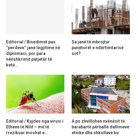
Editorial / Bisedimet pas
Sa janë të mbrojtur
“perdeve” janë legjitime në
punëtorët e ndërtimtarisë
diplomaci, por para
sot?
nënshkrimit patjetër të
ketë...
Editorial / Kujdes nga virusi i
A po zhvillohen nxënësit të
Etheve të Nilit – më të
barabartë përballë dallimeve
rrezikuar moshat e...
etnike dhe shkollave ku