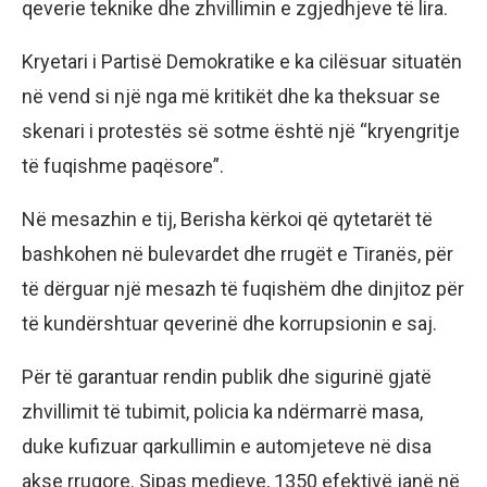
qeverie teknike dhe zhvillimin e zgjedhjeve të lira.
Kryetari i Partisë Demokratike e ka cilësuar situatën
në vend si një nga më kritikët dhe ka theksuar se
skenari i protestës së sotme është një “kryengritje
të fuqishme paqësore”.
Në mesazhin e tij, Berisha kërkoi që qytetarët të
bashkohen në bulevardet dhe rrugët e Tiranës, për
të dërguar një mesazh të fuqishëm dhe dinjitoz për
të kundërshtuar qeverinë dhe korrupsionin e saj.
Për të garantuar rendin publik dhe sigurinë gjatë
zhvillimit të tubimit, policia ka ndërmarrë masa,
duke kufizuar qarkullimin e automjeteve në disa
akse rrugore. Sipas medieve, 1350 efektivë janë në