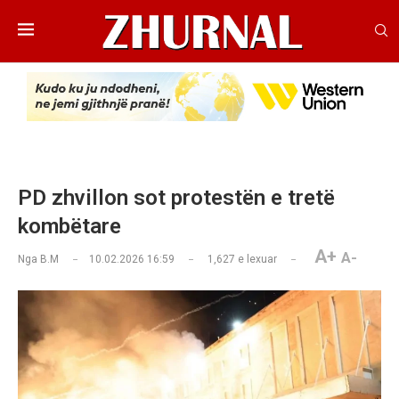
PD zhvillon sot protestën e tretë
kombëtare
A+
A-
Nga
B.M
10.02.2026 16:59
1,627
e lexuar