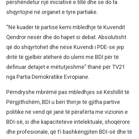
përshëndetur një iniciativë e tillë dhe se do ta
shqyrtojnë në organet e tyre partiake.
“Në kuadër të partisë kemi mbledhje të Kuvendit
Qendror nesër dhe do hapet si debat. Absolutisht
që do shqyrtohet dhe nëse Kuvendi i PDE-se jep
dritë të gjelbër atëherë do ulemi me BDI për të
definuar detajet e mëtutjeshme” thanë për TV21
nga Partia Demokratike Evropiane.
Përndryshe mbrëmë pas mbledhjes së Këshillit të
Përgjithshëm, BDI u bëri thirrje të gjitha partive
politike në vend që janë të përafërta me vizionin e
BDI-së, si dhe kapaciteteve intelektuale, shoqërore
dhe profesionale, që t’i bashkëngjiten BDI-së dhe të