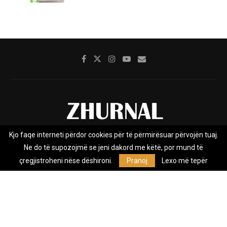
Kjo faqe interneti përdor cookies për të përmirësuar përvojën tuaj.
Rreth nesh
Impresumi
Marketing
Kontakt
Ne do të supozojmë se jeni dakord me këtë, por mund të
Privacy Policy
çregjistroheni nëse dëshironi.
Pranoj
Lexo më tepër
Zhurnal.mk është Agjenci e Lajmeve e pavarur, e themeluar në vitin
2009, që e mbulon Maqedoninë, Kosovën, Shqipërinë edhe lajmet
nga bota.
@2026 - All Right Reserved. Designed and Developed by
Anet.Com.Mk