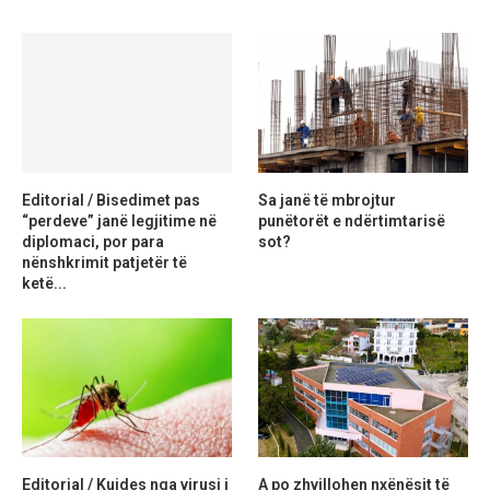
Editorial / Bisedimet pas
Sa janë të mbrojtur
“perdeve” janë legjitime në
punëtorët e ndërtimtarisë
diplomaci, por para
sot?
nënshkrimit patjetër të
ketë...
Editorial / Kujdes nga virusi i
A po zhvillohen nxënësit të