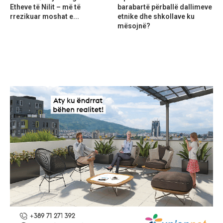
Etheve të Nilit – më të
barabartë përballë dallimeve
rrezikuar moshat e...
etnike dhe shkollave ku
mësojnë?