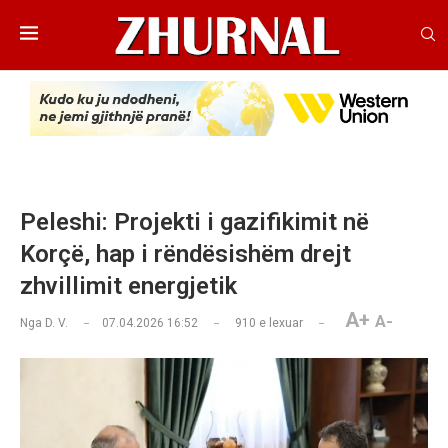
Peleshi: Projekti i gazifikimit në
Korçë, hap i rëndësishëm drejt
zhvillimit energjetik
A+
A-
Nga
D. V.
07.04.2026 16:52
910
e lexuar