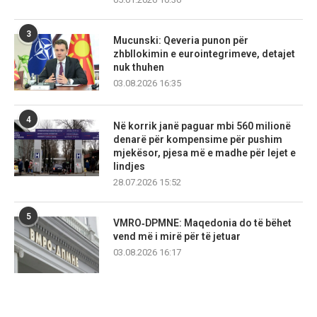
3
Mucunski: Qeveria punon për
zhbllokimin e eurointegrimeve, detajet
nuk thuhen
03.08.2026 16:35
4
Në korrik janë paguar mbi 560 milionë
denarë për kompensime për pushim
mjekësor, pjesa më e madhe për lejet e
lindjes
28.07.2026 15:52
5
VMRO‑DPMNE: Maqedonia do të bëhet
vend më i mirë për të jetuar
03.08.2026 16:17