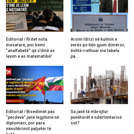
Editorial / Rritet nota
Arsim Idrizi në kulmin e
mesatare, por kemi
verës po bën gjum dimëror,
“analfabetë” që s’dinë as
është rrethuar me tabela
lexim e as matematikë!
pa...
Editorial / Bisedimet pas
Sa janë të mbrojtur
“perdeve” janë legjitime në
punëtorët e ndërtimtarisë
diplomaci, por para
sot?
nënshkrimit patjetër të