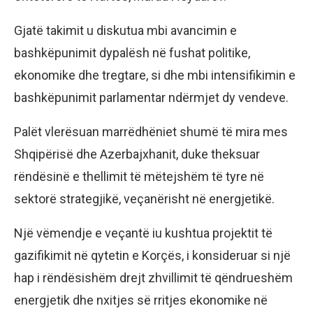
Gjatë takimit u diskutua mbi avancimin e
bashkëpunimit dypalësh në fushat politike,
ekonomike dhe tregtare, si dhe mbi intensifikimin e
bashkëpunimit parlamentar ndërmjet dy vendeve.
Palët vlerësuan marrëdhëniet shumë të mira mes
Shqipërisë dhe Azerbajxhanit, duke theksuar
rëndësinë e thellimit të mëtejshëm të tyre në
sektorë strategjikë, veçanërisht në energjetikë.
Një vëmendje e veçantë iu kushtua projektit të
gazifikimit në qytetin e Korçës, i konsideruar si një
hap i rëndësishëm drejt zhvillimit të qëndrueshëm
energjetik dhe nxitjes së rritjes ekonomike në