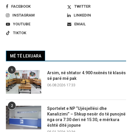
FACEBOOK
TWITTER
INSTAGRAM
LINKEDIN
YOUTUBE
EMAIL
TIKTOK
MË TË LEXUARA
1
Arsim, në shtator 4.900 nxënës të klasës
së parë më pak
06.08.2026 17:33
2
Sportelet e NP “Ujësjellësi dhe
Kanalizimi” – Shkup nesër do të punojnë
nga ora 7:30 deri në 15:30, e mërkura
është ditë jopune
05.01.2026 10:36