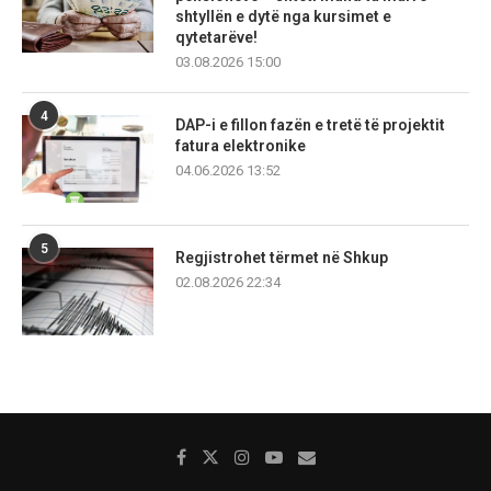
shtyllën e dytë nga kursimet e
qytetarëve!
03.08.2026 15:00
4
DAP-i e fillon fazën e tretë të projektit
fatura elektronike
04.06.2026 13:52
5
Regjistrohet tërmet në Shkup
02.08.2026 22:34