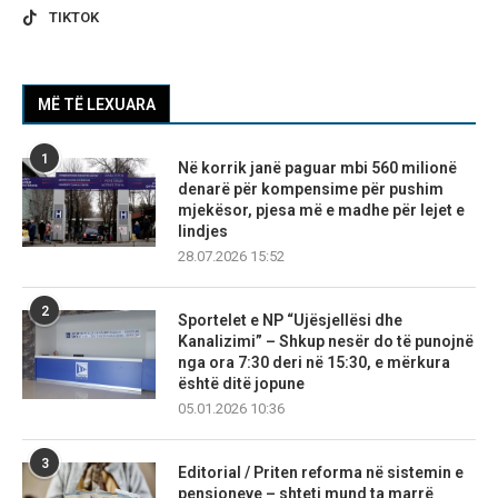
TIKTOK
MË TË LEXUARA
1
Në korrik janë paguar mbi 560 milionë
denarë për kompensime për pushim
mjekësor, pjesa më e madhe për lejet e
lindjes
28.07.2026 15:52
2
Sportelet e NP “Ujësjellësi dhe
Kanalizimi” – Shkup nesër do të punojnë
nga ora 7:30 deri në 15:30, e mërkura
është ditë jopune
05.01.2026 10:36
3
Editorial / Priten reforma në sistemin e
pensioneve – shteti mund ta marrë