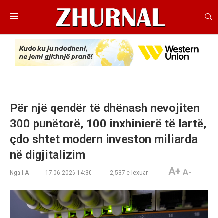
Për një qendër të dhënash nevojiten
300 punëtorë, 100 inxhinierë të lartë,
çdo shtet modern investon miliarda
në digjitalizim
A+
A-
Nga
I.A
17.06.2026 14:30
2,537
e lexuar