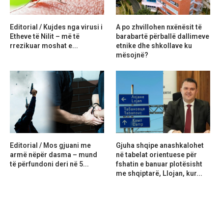
Editorial / Kujdes nga virusi i
A po zhvillohen nxënësit të
Etheve të Nilit – më të
barabartë përballë dallimeve
rrezikuar moshat e...
etnike dhe shkollave ku
mësojnë?
Editorial / Mos gjuani me
Gjuha shqipe anashkalohet
armë nëpër dasma – mund
në tabelat orientuese për
të përfundoni deri në 5...
fshatin e banuar plotësisht
me shqiptarë, Llojan, kur...