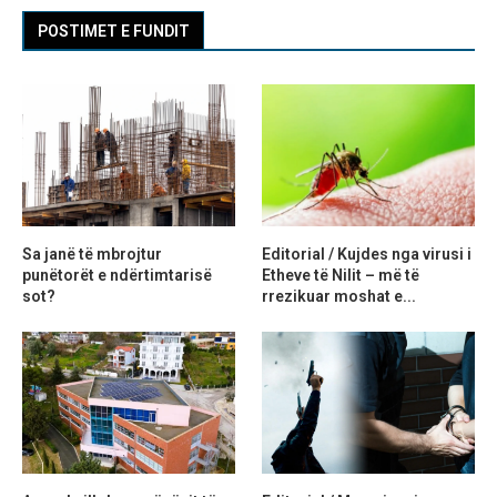
POSTIMET E FUNDIT
Sa janë të mbrojtur
Editorial / Kujdes nga virusi i
punëtorët e ndërtimtarisë
Etheve të Nilit – më të
sot?
rrezikuar moshat e...