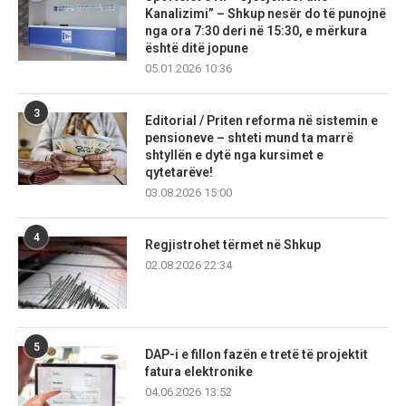
Kanalizimi” – Shkup nesër do të punojnë
nga ora 7:30 deri në 15:30, e mërkura
është ditë jopune
05.01.2026 10:36
3
Editorial / Priten reforma në sistemin e
pensioneve – shteti mund ta marrë
shtyllën e dytë nga kursimet e
qytetarëve!
03.08.2026 15:00
4
Regjistrohet tërmet në Shkup
02.08.2026 22:34
5
DAP-i e fillon fazën e tretë të projektit
fatura elektronike
04.06.2026 13:52