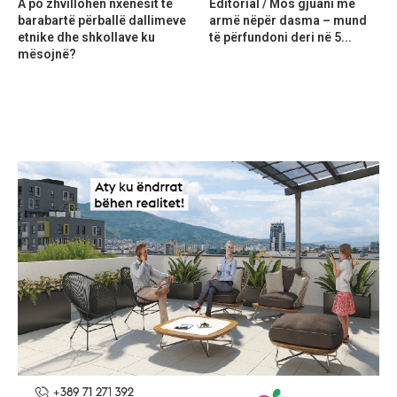
A po zhvillohen nxënësit të
Editorial / Mos gjuani me
barabartë përballë dallimeve
armë nëpër dasma – mund
etnike dhe shkollave ku
të përfundoni deri në 5...
mësojnë?