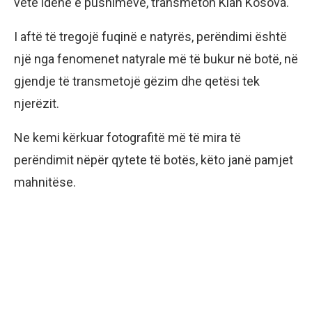
vetë idenë e pushimeve, transmeton Klan Kosova.
I aftë të tregojë fuqinë e natyrës, perëndimi është
një nga fenomenet natyrale më të bukur në botë, në
gjendje të transmetojë gëzim dhe qetësi tek
njerëzit.
Ne kemi kërkuar fotografitë më të mira të
perëndimit nëpër qytete të botës, këto janë pamjet
mahnitëse.