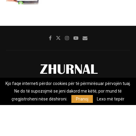
Kjo faqe interneti përdor cookies për të përmirësuar përvojën tuaj.
Rreth nesh
Impresumi
Marketing
Kontakt
Ne do të supozojmë se jeni dakord me këtë, por mund të
Privacy Policy
çregjistroheni nëse dëshironi.
Pranoj
Lexo më tepër
Zhurnal.mk është Agjenci e Lajmeve e pavarur, e themeluar në vitin
2009, që e mbulon Maqedoninë, Kosovën, Shqipërinë edhe lajmet
nga bota.
@2026 - All Right Reserved. Designed and Developed by
Anet.Com.Mk