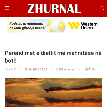
Perëndimet e diellit më mahnitëse në
botë
A+
A-
Nga
D. V.
05.06.2026 09:12
2,383
e lexuar