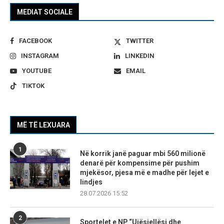
MEDIAT SOCIALE
FACEBOOK
TWITTER
INSTAGRAM
LINKEDIN
YOUTUBE
EMAIL
TIKTOK
MË TË LEXUARA
1
Në korrik janë paguar mbi 560 milionë
denarë për kompensime për pushim
mjekësor, pjesa më e madhe për lejet e
lindjes
28.07.2026 15:52
2
Sportelet e NP “Ujësjellësi dhe