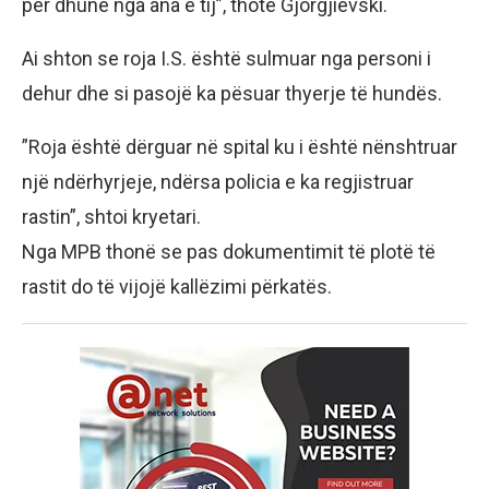
për dhunë nga ana e tij”, thotë Gjorgjievski.
​Ai shton se roja I.S. është sulmuar nga personi i
dehur dhe si pasojë ka pësuar thyerje të hundës.
​”Roja është dërguar në spital ku i është nënshtruar
një ndërhyrjeje, ndërsa policia e ka regjistruar
rastin”, shtoi kryetari.
​Nga MPB thonë se pas dokumentimit të plotë të
rastit do të vijojë kallëzimi përkatës.