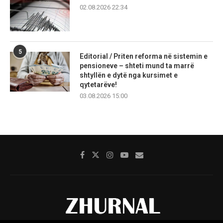
02.08.2026 22:34
5
Editorial / Priten reforma në sistemin e
pensioneve – shteti mund ta marrë
shtyllën e dytë nga kursimet e
qytetarëve!
03.08.2026 15:00