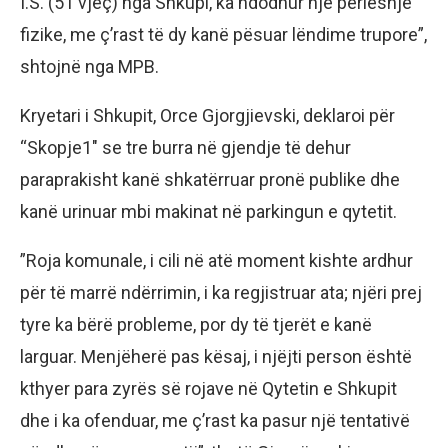
I.S. (51 vjeç) nga Shkupi, ka ndodhur një përleshje
fizike, me ç’rast të dy kanë pësuar lëndime trupore”,
shtojnë nga MPB.
​Kryetari i Shkupit, Orce Gjorgjievski, deklaroi për
“Skopje1″ se tre burra në gjendje të dehur
paraprakisht kanë shkatërruar pronë publike dhe
kanë urinuar mbi makinat në parkingun e qytetit.
​”Roja komunale, i cili në atë moment kishte ardhur
për të marrë ndërrimin, i ka regjistruar ata; njëri prej
tyre ka bërë probleme, por dy të tjerët e kanë
larguar. Menjëherë pas kësaj, i njëjti person është
kthyer para zyrës së rojave në Qytetin e Shkupit
dhe i ka ofenduar, me ç’rast ka pasur një tentativë