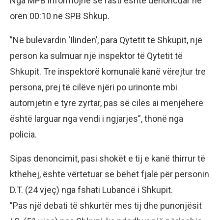
​Nga MPB informojnë se rasti është denoncuar në
orën 00:10 në SPB Shkup.
​”Në bulevardin ‘Ilinden’, para Qytetit të Shkupit, një
person ka sulmuar një inspektor të Qytetit të
Shkupit. Tre inspektorë komunalë kanë vërejtur tre
persona, prej të cilëve njëri po urinonte mbi
automjetin e tyre zyrtar, pas së cilës ai menjëherë
është larguar nga vendi i ngjarjes”, thonë nga
policia.
​Sipas denoncimit, pasi shokët e tij e kanë thirrur të
kthehej, është vërtetuar se bëhet fjalë për personin
D.T. (24 vjeç) nga fshati Lubancë i Shkupit.
​”Pas një debati të shkurtër mes tij dhe punonjësit