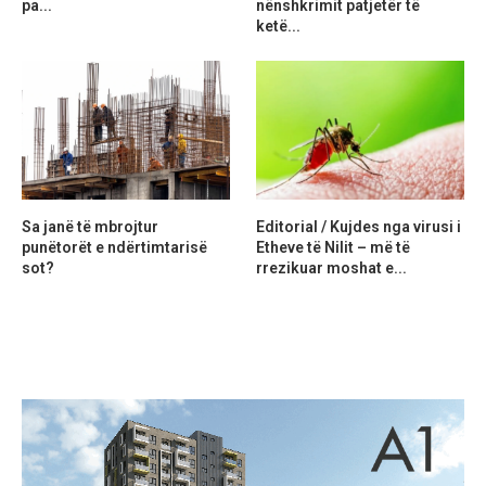
pa...
nënshkrimit patjetër të
ketë...
Sa janë të mbrojtur
Editorial / Kujdes nga virusi i
punëtorët e ndërtimtarisë
Etheve të Nilit – më të
sot?
rrezikuar moshat e...