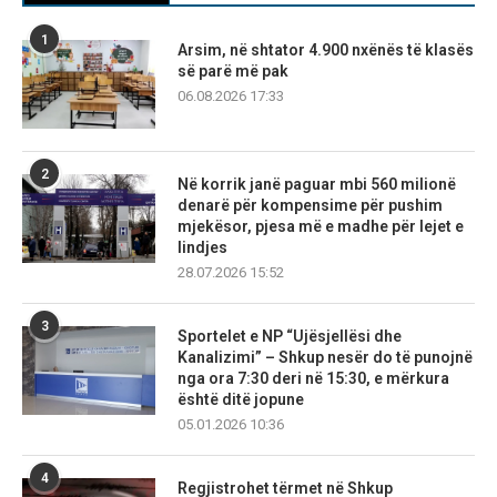
1
Arsim, në shtator 4.900 nxënës të klasës
së parë më pak
06.08.2026 17:33
2
Në korrik janë paguar mbi 560 milionë
denarë për kompensime për pushim
mjekësor, pjesa më e madhe për lejet e
lindjes
28.07.2026 15:52
3
Sportelet e NP “Ujësjellësi dhe
Kanalizimi” – Shkup nesër do të punojnë
nga ora 7:30 deri në 15:30, e mërkura
është ditë jopune
05.01.2026 10:36
4
Regjistrohet tërmet në Shkup