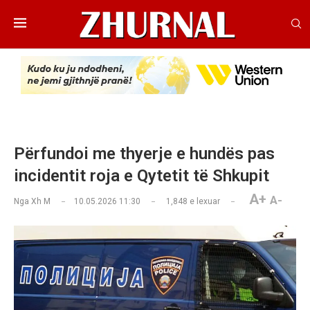
Përfundoi me thyerje e hundës pas
incidentit roja e Qytetit të Shkupit
A+
A-
Nga
Xh M
10.05.2026 11:30
1,848
e lexuar