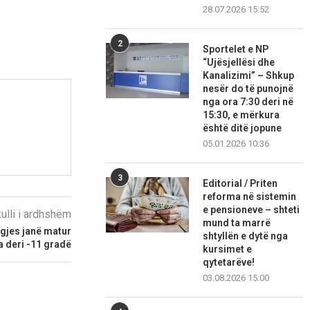
28.07.2026 15:52
2
Sportelet e NP
“Ujësjellësi dhe
Kanalizimi” – Shkup
nesër do të punojnë
nga ora 7:30 deri në
15:30, e mërkura
është ditë jopune
05.01.2026 10:36
3
Editorial / Priten
reforma në sistemin
e pensioneve – shteti
kulli i ardhshëm
mund ta marrë
ngjes janë matur
shtyllën e dytë nga
 deri -11 gradë
kursimet e
qytetarëve!
03.08.2026 15:00