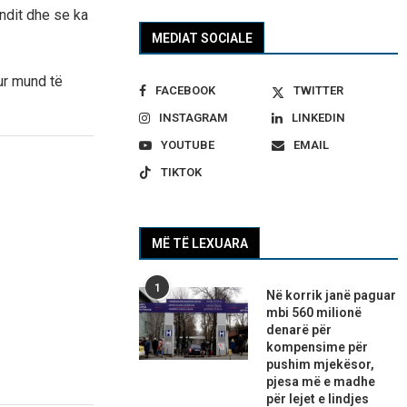
undit dhe se ka
MEDIAT SOCIALE
ur mund të
FACEBOOK
TWITTER
INSTAGRAM
LINKEDIN
YOUTUBE
EMAIL
TIKTOK
MË TË LEXUARA
1
Në korrik janë paguar
mbi 560 milionë
denarë për
kompensime për
pushim mjekësor,
pjesa më e madhe
për lejet e lindjes