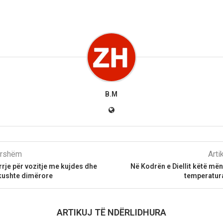
B.M
parshëm
Arti
rje për vozitje me kujdes dhe
Në Kodrën e Diellit këtë më
 kushte dimërore
temperatura
ARTIKUJ TË NDËRLIDHURA