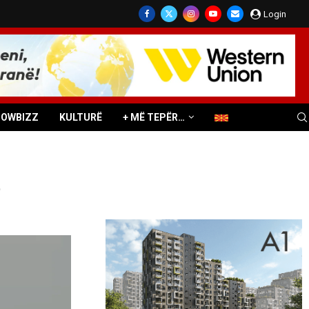
Login
HOWBIZZ
KULTURË
+ MË TEPËR…
t