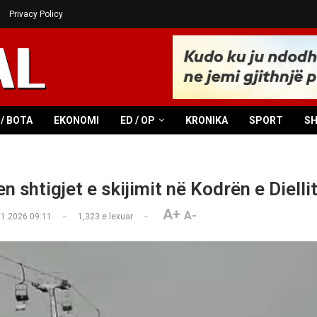
Privacy Policy
/ BOTA
EKONOMI
ED / OP
KRONIKA
SPORT
S
n shtigjet e skijimit në Kodrën e Dielli
A+
A-
01.2026 09:11
1,323
e lexuar