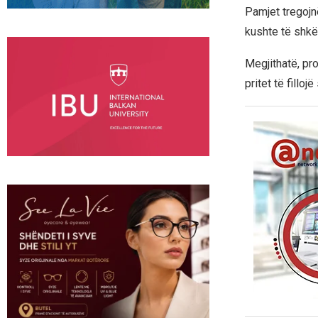
Pamjet tregojn
kushte të shkë
Megjithatë, pr
pritet të fillojë