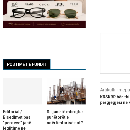
POSTIMET E FUNDIT
Artikulli i më
KRSKRR bën thir
përgjegjësi në
Editorial /
Sa janë të mbrojtur
Bisedimet pas
punëtorët e
“perdeve” janë
ndërtimtarisë sot?
legjitime në