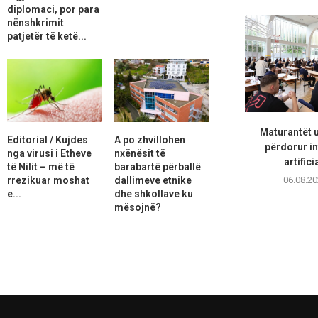
diplomaci, por para
nënshkrimit
patjetër të ketë...
Maturantët 
Editorial / Kujdes
A po zhvillohen
përdorur in
nga virusi i Etheve
nxënësit të
artifici
të Nilit – më të
barabartë përballë
rrezikuar moshat
dallimeve etnike
06.08.20
e...
dhe shkollave ku
mësojnë?