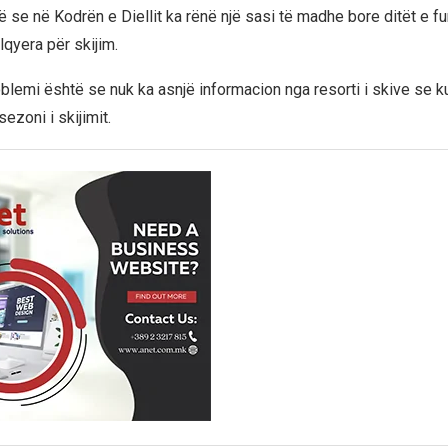
ë se në Kodrën e Diellit ka rënë një sasi të madhe bore ditët e f
lqyera për skijim.
oblemi është se nuk ka asnjë informacion nga resorti i skive se k
 sezoni i skijimit.