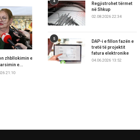
4
Regjistrohet tërmet
në Shkup
02.08.2026 22:34
5
DAP-i e fillon fazën e
tretë të projektit
fatura elektronike
n zhbllokimin e
Fajin po e kërkojnë në vendin e
LSDM akuzon 
04.06.2026 13:52
 arsimin e...
gabuar...
bisedime “në
026 21:10
06.08.2026 20:42
06.08.2