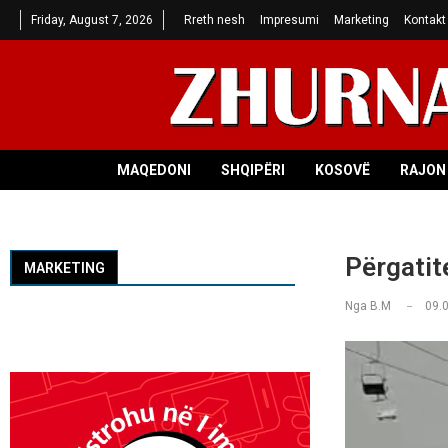
Friday, August 7, 2026
Rreth nesh
Impresumi
Marketing
Kontakt
MAQEDONI
SHQIPËRI
KOSOVË
RAJON 
Përgatite
MARKETING
Nga
B.M
09.