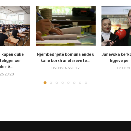
u kapën duke
Njëmbëdhjetë komuna ende u
Janevska kërko
teligjencën
kanë borxh anëtarëve të...
ligjeve për
ale në...
06.08.2026 23:17
06.08.2
26 23:20