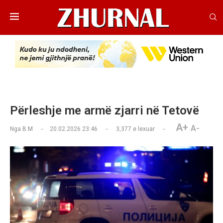
Përleshje me armë zjarri në Tetovë
A+
A-
Nga
B.M
20.02.2026 23:46
3,377
e lexuar