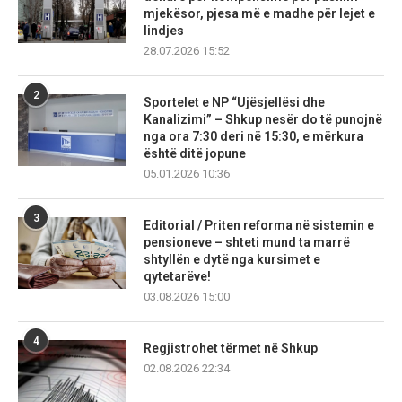
mjekësor, pjesa më e madhe për lejet e
lindjes
28.07.2026 15:52
2
Sportelet e NP “Ujësjellësi dhe
Kanalizimi” – Shkup nesër do të punojnë
nga ora 7:30 deri në 15:30, e mërkura
është ditë jopune
05.01.2026 10:36
3
Editorial / Priten reforma në sistemin e
pensioneve – shteti mund ta marrë
shtyllën e dytë nga kursimet e
qytetarëve!
03.08.2026 15:00
4
Regjistrohet tërmet në Shkup
02.08.2026 22:34