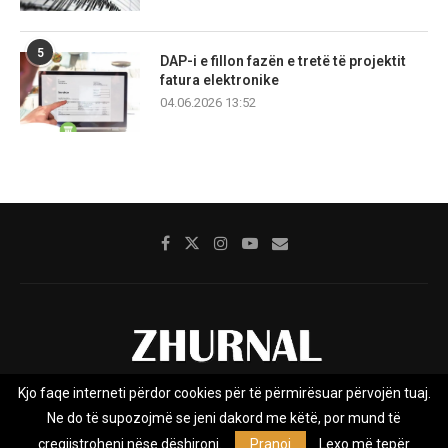
5
DAP-i e fillon fazën e tretë të projektit
fatura elektronike
04.06.2026 13:52
Kjo faqe interneti përdor cookies për të përmirësuar përvojën tuaj.
Rreth nesh
Impresumi
Marketing
Kontakt
Ne do të supozojmë se jeni dakord me këtë, por mund të
Privacy Policy
çregjistroheni nëse dëshironi.
Pranoj
Lexo më tepër