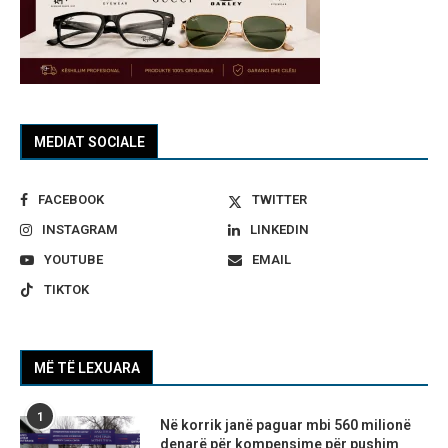
MEDIAT SOCIALE
FACEBOOK
TWITTER
INSTAGRAM
LINKEDIN
YOUTUBE
EMAIL
TIKTOK
MË TË LEXUARA
1
Në korrik janë paguar mbi 560 milionë
denarë për kompensime për pushim