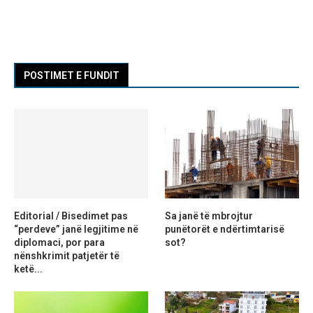
POSTIMET E FUNDIT
Editorial / Bisedimet pas
Sa janë të mbrojtur
“perdeve” janë legjitime në
punëtorët e ndërtimtarisë
diplomaci, por para
sot?
nënshkrimit patjetër të
ketë...