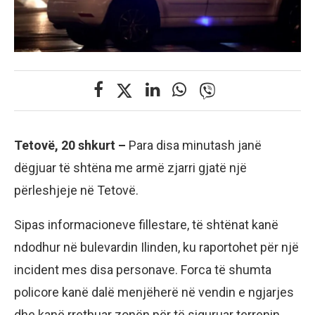
Tetovë, 20 shkurt –
Para disa minutash janë
dëgjuar të shtëna me armë zjarri gjatë një
përleshjeje në Tetovë.
Sipas informacioneve fillestare, të shtënat kanë
ndodhur në bulevardin Ilinden, ku raportohet për një
incident mes disa personave. Forca të shumta
policore kanë dalë menjëherë në vendin e ngjarjes
dhe kanë rrethuar zonën për të siguruar terrenin