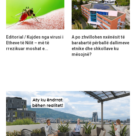
Editorial / Kujdes nga virusi i
A po zhvillohen nxënësit të
Etheve të Nilit – më të
barabartë përballë dallimeve
rrezikuar moshat e...
etnike dhe shkollave ku
mësojnë?