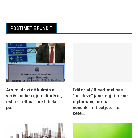
POSTIMET E FUNDIT
Arsim Idrizi në kulmin e
Editorial / Bisedimet pas
verës po bën gjum dimëror,
“perdeve” janë legjitime në
është rrethuar me tabela
diplomaci, por para
pa...
nënshkrimit patjetër të
ketë...