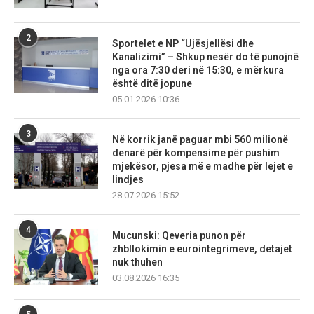
2
Sportelet e NP “Ujësjellësi dhe
Kanalizimi” – Shkup nesër do të punojnë
nga ora 7:30 deri në 15:30, e mërkura
është ditë jopune
05.01.2026 10:36
3
Në korrik janë paguar mbi 560 milionë
denarë për kompensime për pushim
mjekësor, pjesa më e madhe për lejet e
lindjes
28.07.2026 15:52
4
Mucunski: Qeveria punon për
zhbllokimin e eurointegrimeve, detajet
nuk thuhen
03.08.2026 16:35