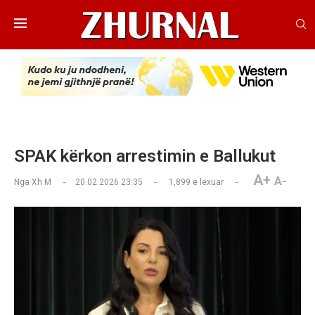
SPAK kërkon arrestimin e Ballukut
A+
A-
Nga
Xh M
20.02.2026 23:35
1,899
e lexuar