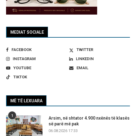
MEDIAT SOCIALE
FACEBOOK
TWITTER
INSTAGRAM
LINKEDIN
YOUTUBE
EMAIL
TIKTOK
MË TË LEXUARA
1
Arsim, në shtator 4.900 nxënës të klasës
së parë më pak
06.08.2026 17:33