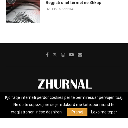
5
Regjistrohet tërmet në Shkup
02.08.2026 22:34
Kjo faqe interneti përdor cookies për të përmirësuar përvojën tuaj.
Rreth nesh
Impresumi
Marketing
Kontakt
Ne do të supozojmë se jeni dakord me këtë, por mund të
Privacy Policy
çregjistroheni nëse dëshironi.
Pranoj
Lexo më tepër
Zhurnal.mk është Agjenci e Lajmeve e pavarur, e themeluar në vitin
2009, që e mbulon Maqedoninë, Kosovën, Shqipërinë edhe lajmet