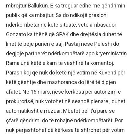
mbrojtur Ballukun. E ka treguar edhe me qëndrimin
publik që ka mbajtur. Sa do ndikojë presioni
ndërkombëtar në këtë situatë, vetë ambasadori
Gonzato ka thënë që SPAK dhe drejtësia duhet të
lihet të bëjë punën e saj. Pastaj nëse Peleshi do
dëgjojë partnerët ndërkombëtarë apo kryeministrin
Rama unë këtë e kam të vështirë ta komentoj.
Parashikoj që nuk do ketë një votim në Kuvend për
këtë çështje dhe mazhoranca do lërë të digjen
afatet. Në 16 mars, nëse kërkesa për autorizim e
prokurorisë, nuk votohet në seancë plenare , quhet
automatikisht e rrëzuar. Mbetet për t’u parë se
çfarë qëndrimi do të mbajnë ndërkombëtarët. Por
nuk përjashtohet që kërkesa të shtrohet për votim