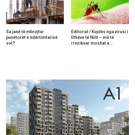
Sa janë të mbrojtur
Editorial / Kujdes nga virusi i
punëtorët e ndërtimtarisë
Etheve të Nilit – më të
sot?
rrezikuar moshat e...