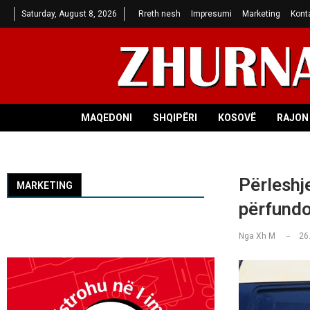
Saturday, August 8, 2026
Rreth nesh
Impresumi
Marketing
Kont
MAQEDONI
SHQIPËRI
KOSOVË
RAJON 
Përleshj
MARKETING
përfundo
Nga
Xh M
26