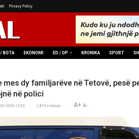
akt
Privacy Policy
/ BOTA
EKONOMI
ED / OP
KRONIKA
SPORT
S
e mes dy familjarëve në Tetovë, pesë p
jnë në polici
A+
A-
.06.2026 13:52
1,815
e lexuar