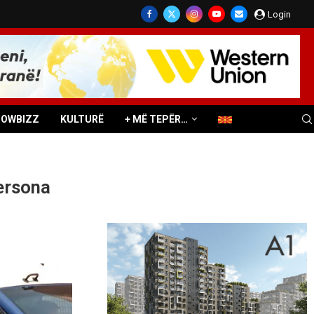
Login
HOWBIZZ
KULTURË
+ MË TEPËR…
ersona