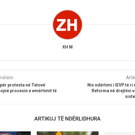
XH M
parshëm
Arti
t për protesta në Tetovë
Nis ndërtimi i IEVP të r
ojnë procesin e emërtimit të
Reforma në drejtësi 
sist
ARTIKUJ TË NDËRLIDHURA