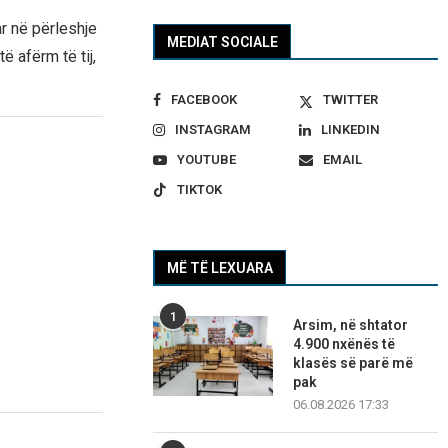
ar në përleshje
MEDIAT SOCIALE
ë afërm të tij,
FACEBOOK
TWITTER
INSTAGRAM
LINKEDIN
YOUTUBE
EMAIL
TIKTOK
MË TË LEXUARA
1
Arsim, në shtator
4.900 nxënës të
klasës së parë më
pak
06.08.2026 17:33