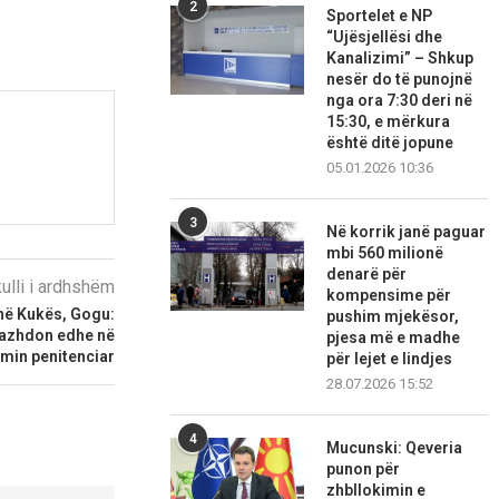
2
Sportelet e NP
“Ujësjellësi dhe
Kanalizimi” – Shkup
nesër do të punojnë
nga ora 7:30 deri në
15:30, e mërkura
është ditë jopune
05.01.2026 10:36
3
Në korrik janë paguar
mbi 560 milionë
denarë për
kulli i ardhshëm
kompensime për
i në Kukës, Gogu:
pushim mjekësor,
vazhdon edhe në
pjesa më e madhe
emin penitenciar
për lejet e lindjes
28.07.2026 15:52
4
Mucunski: Qeveria
punon për
zhbllokimin e