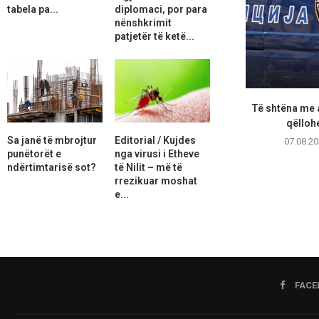
tabela pa...
diplomaci, por para
nënshkrimit
patjetër të ketë...
Të shtëna me 
qëllohe
Sa janë të mbrojtur
Editorial / Kujdes
07.08.20
punëtorët e
nga virusi i Etheve
ndërtimtarisë sot?
të Nilit – më të
rrezikuar moshat
e...
FACE