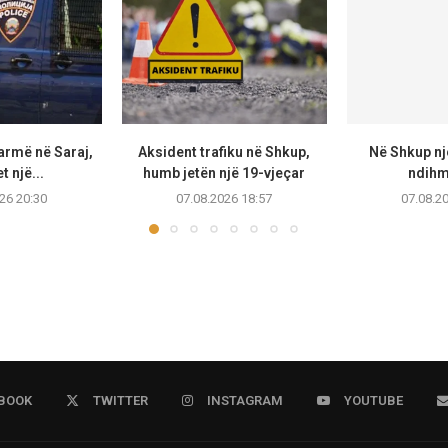
armë në Saraj,
Aksident trafiku në Shkup,
Në Shkup një
t një...
humb jetën një 19-vjeçar
ndihmo
26 20:30
07.08.2026 18:57
07.08.2
BOOK
TWITTER
INSTAGRAM
YOUTUBE