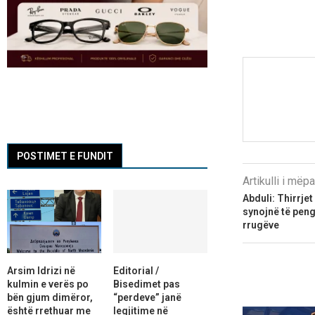
POSTIMET E FUNDIT
Artikulli i më
Abduli: Thirrje
synojnë të peng
rrugëve
Arsim Idrizi në
Editorial /
kulmin e verës po
Bisedimet pas
bën gjum dimëror,
“perdeve” janë
është rrethuar me
legjitime në