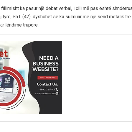
 fillimisht ka pasur një debat verbal, i cili më pas është shndërru
rej tyre, Sh.I. (42), dyshohet se ka sulmuar me një send metalik tre t
ar lëndime trupore.