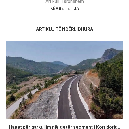
Artikulli i ardhshëm
KËMBËT E TUA
ARTIKUJ TË NDËRLIDHURA
Hapet për qarkullim një tjetër segment i Korridorit...