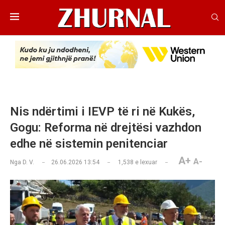
Nis ndërtimi i IEVP të ri në Kukës,
Gogu: Reforma në drejtësi vazhdon
edhe në sistemin penitenciar
A+
A-
Nga
D. V.
26.06.2026 13:54
1,538
e lexuar