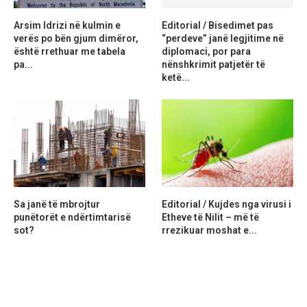
Arsim Idrizi në kulmin e
Editorial / Bisedimet pas
verës po bën gjum dimëror,
“perdeve” janë legjitime në
është rrethuar me tabela
diplomaci, por para
pa...
nënshkrimit patjetër të
ketë...
Sa janë të mbrojtur
Editorial / Kujdes nga virusi i
punëtorët e ndërtimtarisë
Etheve të Nilit – më të
sot?
rrezikuar moshat e...