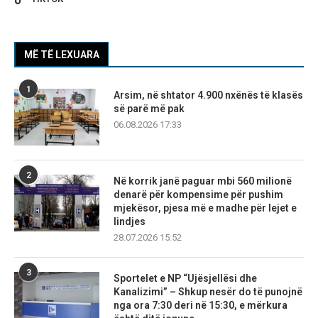
MË TË LEXUARA
1
Arsim, në shtator 4.900 nxënës të klasës
së parë më pak
06.08.2026 17:33
2
Në korrik janë paguar mbi 560 milionë
denarë për kompensime për pushim
mjekësor, pjesa më e madhe për lejet e
lindjes
28.07.2026 15:52
3
Sportelet e NP “Ujësjellësi dhe
Kanalizimi” – Shkup nesër do të punojnë
nga ora 7:30 deri në 15:30, e mërkura