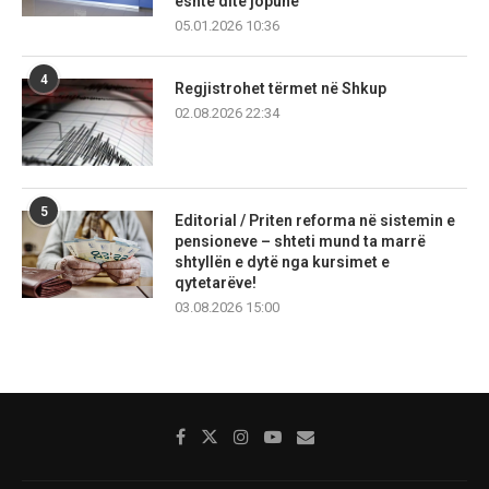
është ditë jopune
05.01.2026 10:36
4
Regjistrohet tërmet në Shkup
02.08.2026 22:34
5
Editorial / Priten reforma në sistemin e
pensioneve – shteti mund ta marrë
shtyllën e dytë nga kursimet e
qytetarëve!
03.08.2026 15:00