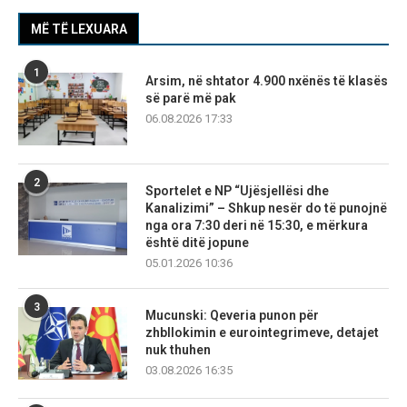
MË TË LEXUARA
1
Arsim, në shtator 4.900 nxënës të klasës
së parë më pak
06.08.2026 17:33
2
Sportelet e NP “Ujësjellësi dhe
Kanalizimi” – Shkup nesër do të punojnë
nga ora 7:30 deri në 15:30, e mërkura
është ditë jopune
05.01.2026 10:36
3
Mucunski: Qeveria punon për
zhbllokimin e eurointegrimeve, detajet
nuk thuhen
03.08.2026 16:35