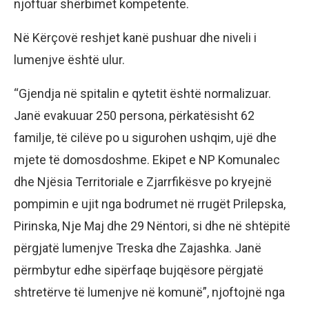
njoftuar shërbimet kompetente.
Në Kërçovë reshjet kanë pushuar dhe niveli i
lumenjve është ulur.
“Gjendja në spitalin e qytetit është normalizuar.
Janë evakuuar 250 persona, përkatësisht 62
familje, të cilëve po u sigurohen ushqim, ujë dhe
mjete të domosdoshme. Ekipet e NP Komunalec
dhe Njësia Territoriale e Zjarrfikësve po kryejnë
pompimin e ujit nga bodrumet në rrugët Prilepska,
Pirinska, Nje Maj dhe 29 Nëntori, si dhe në shtëpitë
përgjatë lumenjve Treska dhe Zajashka. Janë
përmbytur edhe sipërfaqe bujqësore përgjatë
shtretërve të lumenjve në komunë”, njoftojnë nga