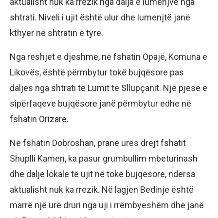
aktualisht nuk ka rrezik nga dalja e lumenjve nga
shtrati. Niveli i ujit është ulur dhe lumenjtë janë
kthyer në shtratin e tyre.
Nga reshjet e djeshme, në fshatin Opajë, Komuna e
Likovës, është përmbytur tokë bujqësore pas
daljes nga shtrati të Lumit të Sllupçanit. Një pjesë e
sipërfaqeve bujqësore janë përmbytur edhe në
fshatin Orizare.
Në fshatin Dobroshan, pranë urës drejt fshatit
Shuplli Kamen, ka pasur grumbullim mbeturinash
dhe dalje lokale të ujit në tokë bujqësore, ndërsa
aktualisht nuk ka rrezik. Në lagjen Bedinje është
marrë një urë druri nga uji i rrëmbyeshëm dhe janë