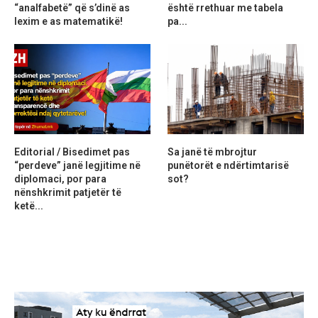
“analfabetë” që s’dinë as
është rrethuar me tabela
lexim e as matematikë!
pa...
Editorial / Bisedimet pas
Sa janë të mbrojtur
“perdeve” janë legjitime në
punëtorët e ndërtimtarisë
diplomaci, por para
sot?
nënshkrimit patjetër të
ketë...