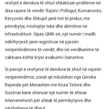
reshjet e dendura të shiut shkaktuan probleme në
disa rajone të vendit. Rajoni i Pollogut, Kumanovës,
Kërçovës dhe Shkupit janë më të prekur, me
përmbytje, rrëshqitje toke dhe dëmtime në
infrastrukturë. Sipas QMK-së, një numër i madh
ndërhyrjesh janë regjistruar në pjesën
veriperëndimore të vendit, dhe në vendbanime të
caktuara është kryer evakuimi i banorëve.
Si pasojë e reshjeve të dendura të shiut në rajonin
veriperëndimor, zonat që mbulohen nga Qendra
Rajonale për Menaxhim me Kriza Tetovë dhe
Gostivar kanë shënuar një numër të shtuar
intervenimesh për shkak të përmbytjeve dhe
rrëshqitjeve të dheut.