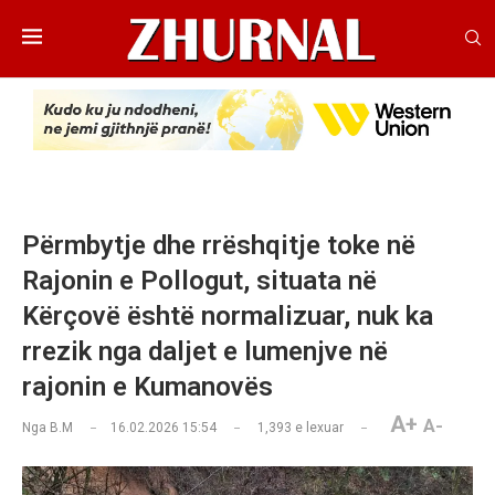
Përmbytje dhe rrëshqitje toke në
Rajonin e Pollogut, situata në
Kërçovë është normalizuar, nuk ka
rrezik nga daljet e lumenjve në
rajonin e Kumanovës
A+
A-
Nga
B.M
16.02.2026 15:54
1,393
e lexuar