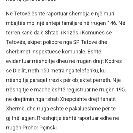
Në Tetovë është raportuar shembja e një muri
mbajtës mbi një shtëpi familjare në rrugën 146. Në
terren kanë dalë Shtabi i Krizës i Komunës së
Tetovës, ekipet policore nga SP Tetovë dhe
shërbimet inspektuese komunale. Është
evidentuar rrëshqitje dheu në rrugën drejt Kodrës
së Diellit, rreth 150 metra nga teleferiku, ku
rrëshqitja paraqet rrezik për objektet përreth. Një
rrëshqitje e madhe është regjistruar në rrugën 195,
në drejtimin nga fshati Xhepçishtë drejt fshatit
Xhermë, dhe rruga është e pakalueshme për të
gjithë lagjen. Rrëshqitje është raportuar edhe në
rrugën Prohor Pçinski.