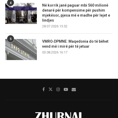
4
Në korrik janë paguar mbi 560 milionë
denarë për kompensime për pushim
mjekësor, pjesa më e madhe për lejet e
lindjes
28.07.2026 15:52
5
VMRO‑DPMNE: Maqedonia do të bëhet
vend më i mirë për të jetuar
03.08.2026 16:17