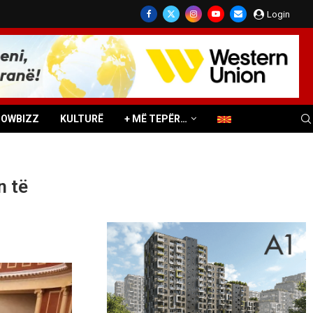
Login
HOWBIZZ
KULTURË
+ MË TEPËR…
n të