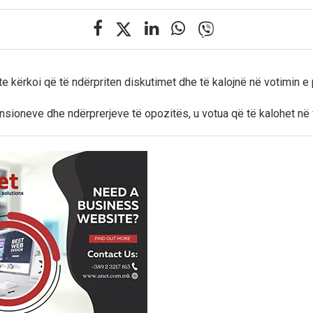
te kërkoi që të ndërpriten diskutimet dhe të kalojnë në votimin e 
nsioneve dhe ndërprerjeve të opozitës, u votua që të kalohet në 