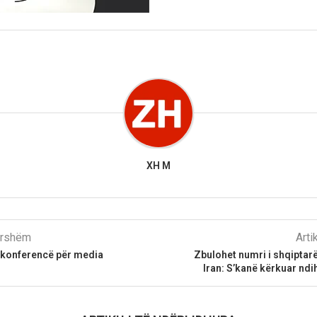
XH M
parshëm
Arti
 konferencë për media
Zbulohet numri i shqiptar
Iran: S’kanë kërkuar nd