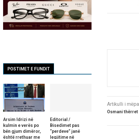
POSTIMET E FUNDIT
Artikulli i më
Osmani thërret
Arsim Idrizi në
Editorial /
kulmin e verës po
Bisedimet pas
bën gjum dimëror,
“perdeve” janë
është rrethuar me
legjitime në