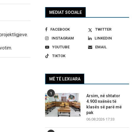
MEDIAT SOCIALE
FACEBOOK
TWITTER
projektligjeve.
INSTAGRAM
LINKEDIN
YOUTUBE
EMAIL
votim.
TIKTOK
MË TË LEXUARA
1
Arsim, në shtator
4.900 nxënës të
klasës së parë më
pak
06.08.2026 17:33