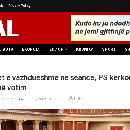
akt
Privacy Policy
/ BOTA
EKONOMI
ED / OP
KRONIKA
SPORT
S
et e vazhdueshme në seancë, PS kërko
në votim
A+
A-
.03.2026 21:04
1,768
e lexuar