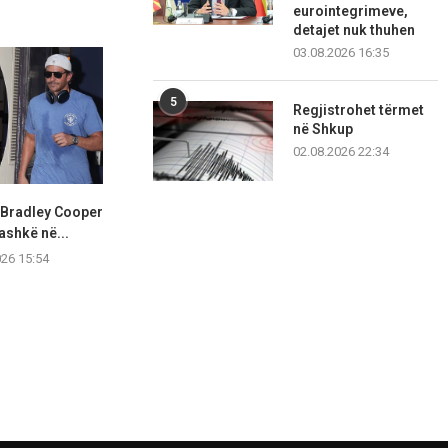
eurointegrimeve,
detajet nuk thuhen
03.08.2026 16:35
5
Regjistrohet tërmet
në Shkup
02.08.2026 22:34
 Bradley Cooper
Olivia Rodrigo shkëlqen me
Hailey Biebe
ashkë në...
stil elegant gjatë një...
West Hollywoo
026 15:54
07.08.2026 15:53
07.08.2