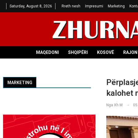
Saturday, August 8, 2026
Rreth nesh
Impresumi
Marketing
Kont
MAQEDONI
SHQIPËRI
KOSOVË
RAJON 
Përplasj
MARKETING
kalohet 
Nga
Xh M
05