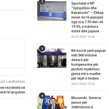
2
Sportelet e NP
“Ujësjellësi dhe
Kanalizimi” – Shkup
nesër do të punojnë
nga ora 7:30 deri në
15:30, e mërkura
është ditë jopune
05.01.2026 10:36
3
Në korrik janë paguar
mbi 560 milionë
denarë për
kompensime për
pushim mjekësor,
pjesa më e madhe
për lejet e lindjes
kulli i ardhshëm
28.07.2026 15:52
ëve rezidentë në
ihmë të largohen
4
Mucunski: Qeveria
punon për
zhbllokimin e