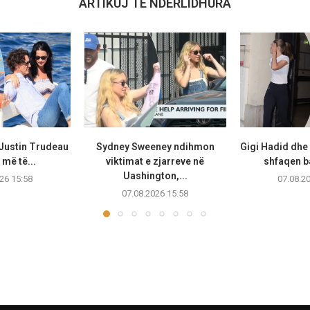
ARTIKUJ TË NDËRLIDHURA
 Justin Trudeau
Sydney Sweeney ndihmon
Gigi Hadid dhe
më të...
viktimat e zjarreve në
shfaqen b
Uashington,...
26 15:58
07.08.2
07.08.2026 15:58