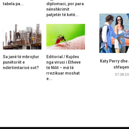
tabela pa...
diplomaci, por para
nënshkrimit
patjetër të ketë...
Sa janë të mbrojtur
Editorial / Kujdes
Katy Perry dhe
punëtorët e
nga virusi i Etheve
shfaqen 
ndërtimtarisë sot?
të Nilit – më të
rrezikuar moshat
07.08.20
e...