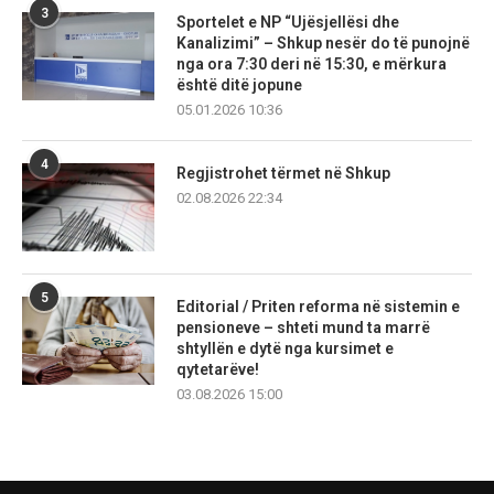
3
Sportelet e NP “Ujësjellësi dhe
Kanalizimi” – Shkup nesër do të punojnë
nga ora 7:30 deri në 15:30, e mërkura
është ditë jopune
05.01.2026 10:36
4
Regjistrohet tërmet në Shkup
02.08.2026 22:34
5
Editorial / Priten reforma në sistemin e
pensioneve – shteti mund ta marrë
shtyllën e dytë nga kursimet e
qytetarëve!
03.08.2026 15:00