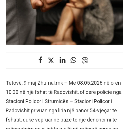
Tetovë, 9 maj Zhurnal.mk – Më 08.05.2026 në orën
10:30 në një fshat të Radovishit, oficerë policie nga
Stacioni Policor i Strumicës – Stacioni Policor i
Radovishit privuan nga liria një banor 54-vjeçar të
fshatit, duke vepruar në bazë të një denoncimi të
mëparshëm se ai ishte sjellë në mënyrë agresive