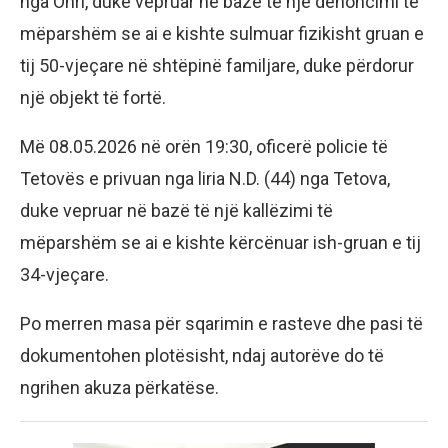
nga Ohri, duke vepruar në bazë të një denoncimi të
mëparshëm se ai e kishte sulmuar fizikisht gruan e
tij 50-vjeçare në shtëpinë familjare, duke përdorur
një objekt të fortë.
Më 08.05.2026 në orën 19:30, oficerë policie të
Tetovës e privuan nga liria N.D. (44) nga Tetova,
duke vepruar në bazë të një kallëzimi të
mëparshëm se ai e kishte kërcënuar ish-gruan e tij
34-vjeçare.
Po merren masa për sqarimin e rasteve dhe pasi të
dokumentohen plotësisht, ndaj autorëve do të
ngrihen akuza përkatëse.