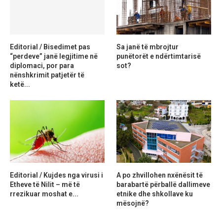
Editorial / Bisedimet pas
Sa janë të mbrojtur
“perdeve” janë legjitime në
punëtorët e ndërtimtarisë
diplomaci, por para
sot?
nënshkrimit patjetër të
ketë...
Editorial / Kujdes nga virusi i
A po zhvillohen nxënësit të
Etheve të Nilit – më të
barabartë përballë dallimeve
rrezikuar moshat e...
etnike dhe shkollave ku
mësojnë?