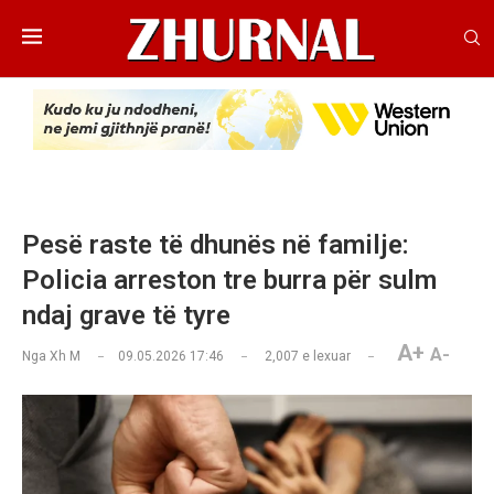
Pesë raste të dhunës në familje:
Policia arreston tre burra për sulm
ndaj grave të tyre
A+
A-
Nga
Xh M
09.05.2026 17:46
2,007
e lexuar