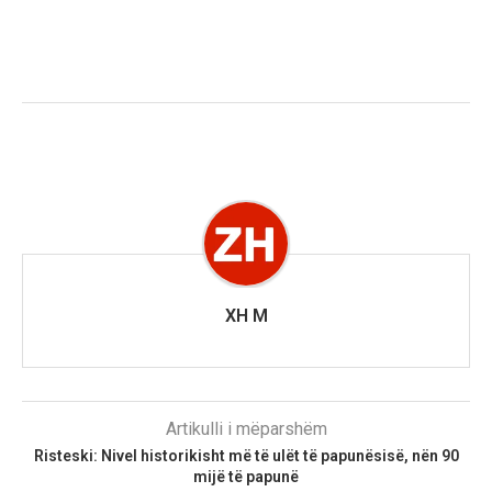
XH M
Artikulli i mëparshëm
Risteski: Nivel historikisht më të ulët të papunësisë, nën 90
mijë të papunë