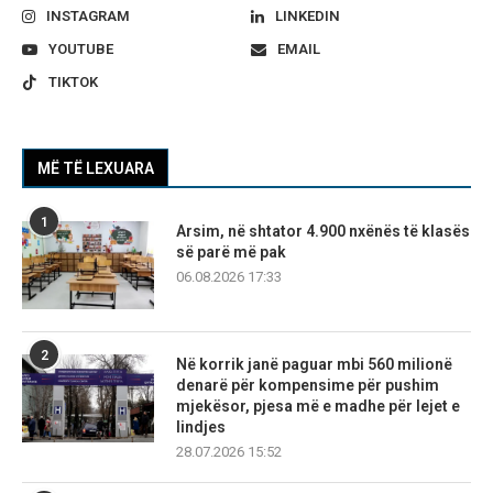
INSTAGRAM
LINKEDIN
YOUTUBE
EMAIL
TIKTOK
MË TË LEXUARA
1
Arsim, në shtator 4.900 nxënës të klasës
së parë më pak
06.08.2026 17:33
2
Në korrik janë paguar mbi 560 milionë
denarë për kompensime për pushim
mjekësor, pjesa më e madhe për lejet e
lindjes
28.07.2026 15:52