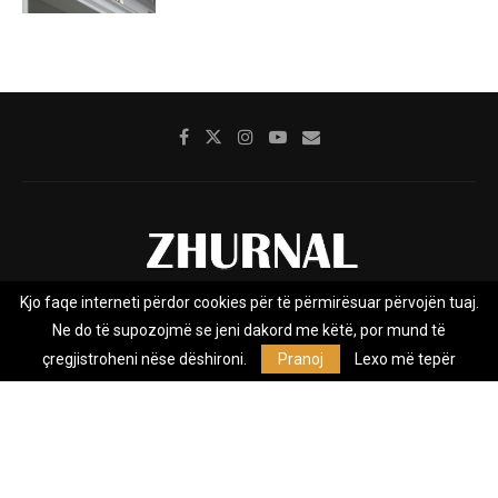
Kjo faqe interneti përdor cookies për të përmirësuar përvojën tuaj.
Rreth nesh
Impresumi
Marketing
Kontakt
Ne do të supozojmë se jeni dakord me këtë, por mund të
Privacy Policy
çregjistroheni nëse dëshironi.
Pranoj
Lexo më tepër
Zhurnal.mk është Agjenci e Lajmeve e pavarur, e themeluar në vitin
2009, që e mbulon Maqedoninë, Kosovën, Shqipërinë edhe lajmet
nga bota.
@2026 - All Right Reserved. Designed and Developed by
Anet.Com.Mk