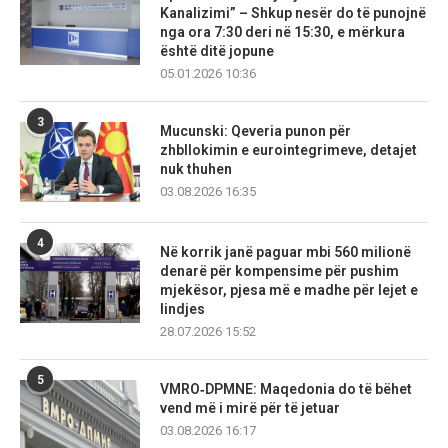
Kanalizimi” – Shkup nesër do të punojnë
nga ora 7:30 deri në 15:30, e mërkura
është ditë jopune
05.01.2026 10:36
3
Mucunski: Qeveria punon për
zhbllokimin e eurointegrimeve, detajet
nuk thuhen
03.08.2026 16:35
4
Në korrik janë paguar mbi 560 milionë
denarë për kompensime për pushim
mjekësor, pjesa më e madhe për lejet e
lindjes
28.07.2026 15:52
5
VMRO‑DPMNE: Maqedonia do të bëhet
vend më i mirë për të jetuar
03.08.2026 16:17