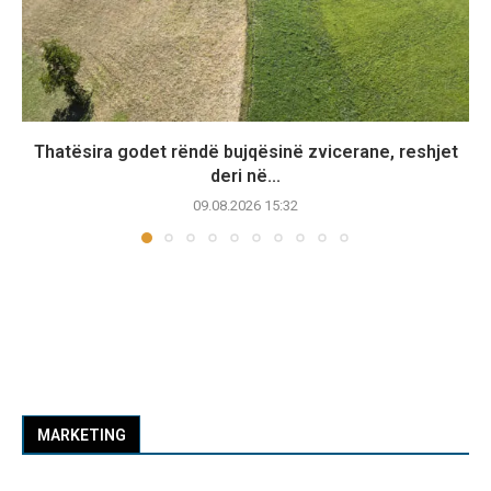
Thatësira godet rëndë bujqësinë zvicerane, reshjet
deri në...
09.08.2026 15:32
MARKETING