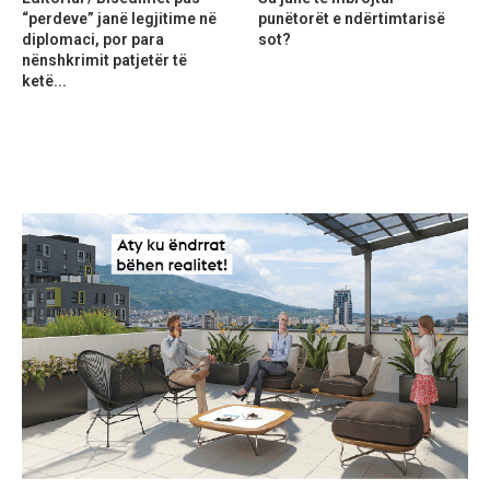
“perdeve” janë legjitime në
punëtorët e ndërtimtarisë
diplomaci, por para
sot?
nënshkrimit patjetër të
ketë...