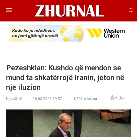
Pezeshkian: Kushdo që mendon se
mund ta shkatërrojë Iranin, jeton në
një iluzion
A+
A-
Nga
Xh M
10.03.2026 19:57
1,792
e lexuar