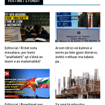
POSTIMET E FUNDIT
Editorial / Rritet nota
Arsim Idrizi në kulmin e
mesatare, por kemi
verës po bën gjum dimëror,
“analfabetë” që s’dinë as
është rrethuar me tabela
lexim e as matematikë!
pa...
Editorial / Bisedimet pas
Sa janë të mbrojtur