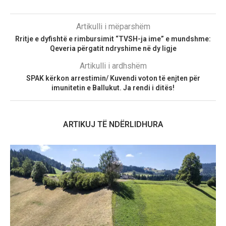
Artikulli i mëparshëm
Rritje e dyfishtë e rimbursimit “TVSH-ja ime” e mundshme:
Qeveria përgatit ndryshime në dy ligje
Artikulli i ardhshëm
SPAK kërkon arrestimin/ Kuvendi voton të enjten për
imunitetin e Ballukut. Ja rendi i ditës!
ARTIKUJ TË NDËRLIDHURA