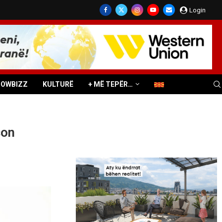
Login
HOWBIZZ
KULTURË
+ MË TEPËR…
son