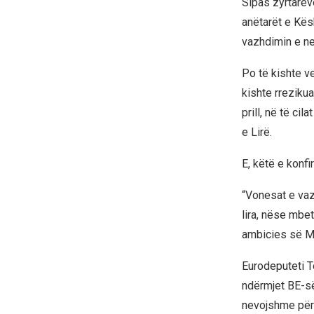
Sipas zyrtarëv
anëtarët e Kës
vazhdimin e ne
Po të kishte ve
kishte rreziku
prill, në të ci
e Lirë.
E, këtë e konf
“Vonesat e vaz
lira, nëse mbe
ambicies së Mali
Eurodeputeti T
ndërmjet BE-së 
nevojshme për 