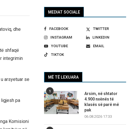
MEDIAT SOCIALE
FACEBOOK
TWITTER
atoviq, dhe
INSTAGRAM
LINKEDIN
YOUTUBE
EMAIL
 të shfaqë
TIKTOK
 integrimin
MË TË LEXUARA
 u arsyetuar se
1
Arsim, në shtator
4.900 nxënës të
ligjesh pa
klasës së parë më
pak
06.08.2026 17:33
r nga Komisioni