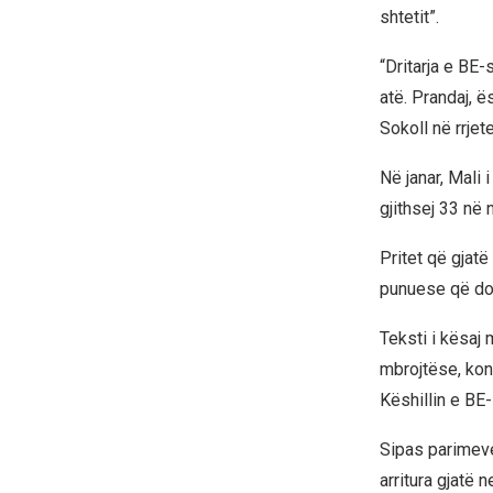
shtetit”.
“Dritarja e BE-
atë. Prandaj, 
Sokoll në rrjet
Në janar, Mali 
gjithsej 33 në
Pritet që gjat
punuese që do 
Teksti i kësaj
mbrojtëse, kon
Këshillin e BE-
Sipas parimeve
arritura gjatë