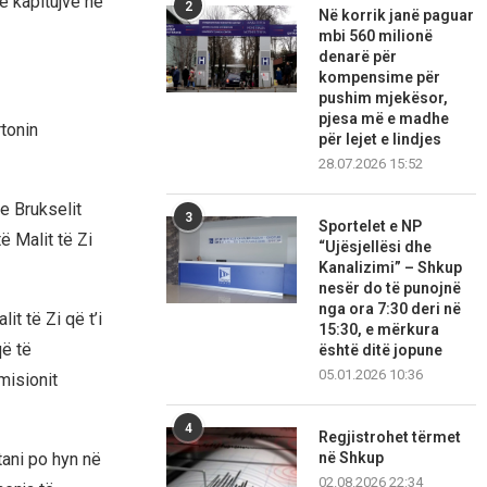
e kapitujve në
2
Në korrik janë paguar
mbi 560 milionë
denarë për
kompensime për
pushim mjekësor,
pjesa më e madhe
rtonin
për lejet e lindjes
28.07.2026 15:52
 e Brukselit
3
Sportelet e NP
ë Malit të Zi
“Ujësjellësi dhe
Kanalizimi” – Shkup
nesër do të punojnë
nga ora 7:30 deri në
t të Zi që t’i
15:30, e mërkura
që të
është ditë jopune
05.01.2026 10:36
misionit
4
Regjistrohet tërmet
në Shkup
 tani po hyn në
02.08.2026 22:34