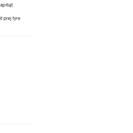
pitujt.
t prej tyre