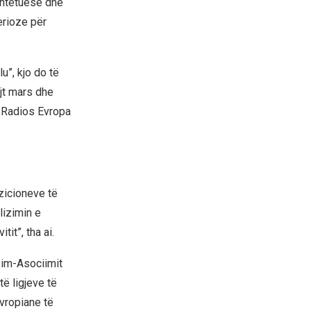
shtetuese dhe
erioze për
u”, kjo do të
jt mars dhe
të Radios Evropa
zicioneve të
lizimin e
tit”, tha ai.
zim-Asociimit
të ligjeve të
vropiane të