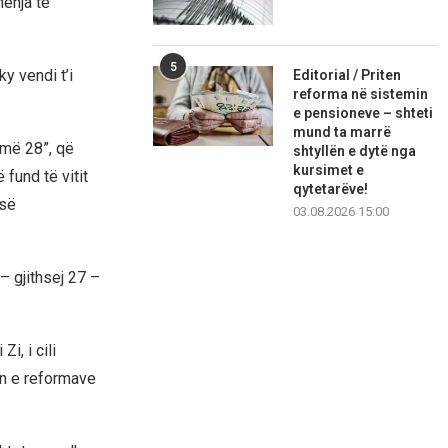
henja të
5
y vendi t’i
Editorial / Priten
reforma në sistemin
e pensioneve – shteti
mund ta marrë
 më 28”, që
shtyllën e dytë nga
kursimet e
 fund të vitit
qytetarëve!
 së
03.08.2026 15:00
 – gjithsej 27 –
i, i cili
in e reformave