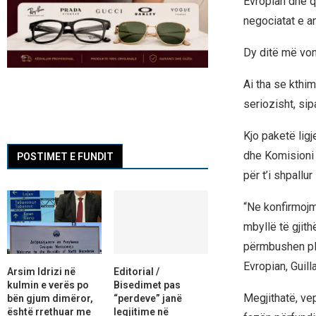
Evropian dhe q
negociatat e a
Dy ditë më vonë
Ai tha se kthim
seriozisht, sip
Kjo paketë ligje
dhe Komisioni E
POSTIMET E FUNDIT
për t’i shpallur 
“Ne konfirmojm
mbyllë të gjith
përmbushen plo
Evropian, Guil
Arsim Idrizi në
Editorial /
kulmin e verës po
Bisedimet pas
Megjithatë, vepr
bën gjum dimëror,
“perdeve” janë
është rrethuar me
legjitime në