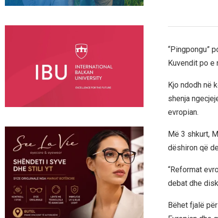
“Pingpongu” pol
Kuvendit po e 
Kjo ndodh në ko
shenja ngecjej
evropian.
Më 3 shkurt, Mi
dëshiron që dep
“Reformat evro
debat dhe disku
Bëhet fjalë pë