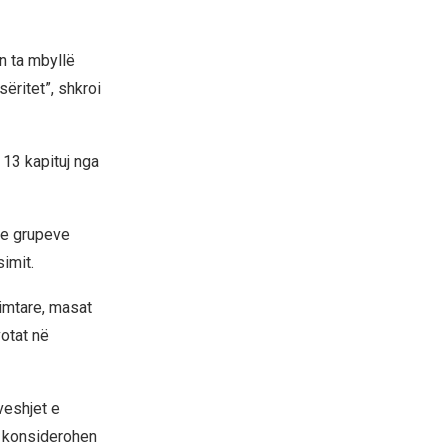
n ta mbyllë
ëritet”, shkroi
r 13 kapituj nga
n e grupeve
imit.
limtare, masat
otat në
veshjet e
uk konsiderohen