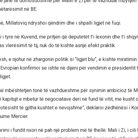
ë janë të domosdoshme për Malin e Zi për të vazhduar mbylljen 
nëtarësimit në BE.
, Millatoviq ndryshoi qëndrim dhe i shpalli ligjet në fuqi.
i i tyre në Kuvend, me pritjen që deputetët t’i lexonin dhe t’i shqy
as vlerësimit të tij, nuk do të kishte asnjë efekt praktik.
sh, e njohur në zhargonin politik si “ligjet blu”, e kishte miratimin
vropian konfirmoi se ishte në dijeni për vendimin e presidentit t
ligjet.
ë mbështetjen tonë të vazhdueshme për synimin ambicioz të Mali
ë kapitujt e mbetur të negociatave deri në fund të vitit, me kusht 
tësisht të gjitha kushtet e nevojshme”, deklaroi zëdhënësi i Ko
laume Mercier.
imi i fundit nxori në pah një problem më të thellë: Mali i Zi, i cili