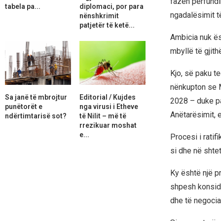
fazën përfundi
tabela pa...
diplomaci, por para
ngadalësimit t
nënshkrimit
patjetër të ketë...
Ambicia nuk ësh
mbyllë të gjithë
Kjo, së paku te
nënkupton se Ma
Sa janë të mbrojtur
Editorial / Kujdes
2028 – duke pa
punëtorët e
nga virusi i Etheve
Anëtarësimit, 
ndërtimtarisë sot?
të Nilit – më të
rrezikuar moshat
e...
Procesi i ratif
si dhe në shtet
Ky është një pro
shpesh konsider
dhe të negocia