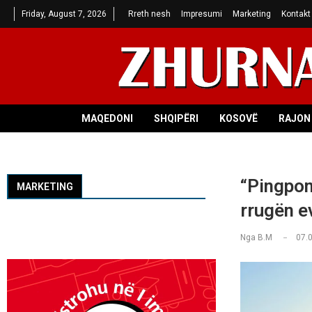
Friday, August 7, 2026
Rreth nesh
Impresumi
Marketing
Kontakt
MAQEDONI
SHQIPËRI
KOSOVË
RAJON 
“Pingpon
MARKETING
rrugën e
Nga
B.M
07.