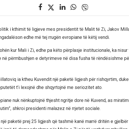
itik i kthimit të ligjeve mes presidentit të Malit të Zi, Jakov Mill
ngadalëson edhe më tej rrugën evropiane të këtij vendi.
hën kur Mali i Zi, edhe pa këto përplasje institucionale, ka nisur
e në përmbushjen e detyrimeve në disa fusha të rëndësishme për
llatoviq ia ktheu Kuvendit një paketë ligjesh për rishqyrtim, duke
utetët t’i lexojnë dhe shqyrtojnë me seriozitet ato.
piane nuk nënkuptojnë thjesht ngritje dore në Kuvend, as miratim 
tim”, shkroi presidenti malazez në rrjetet sociale.
r një paketë prej 25 ligjesh që tashmë kanë marrë dritën e gjelbë