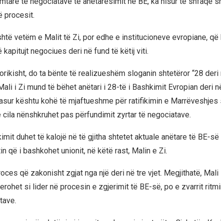
mtare të negociatave të anëtarësimit në BE, ka nisur të shfaqë s
ë procesit.
të vetëm e Malit të Zi, por edhe e institucioneve evropiane, që k
 kapitujt negociues deri në fund të këtij viti.
orikisht, do ta bënte të realizueshëm sloganin shtetëror “28 deri
li i Zi mund të bëhet anëtari i 28-të i Bashkimit Evropian deri në
sur kështu kohë të mjaftueshme për ratifikimin e Marrëveshjes
e cila nënshkruhet pas përfundimit zyrtar të negociatave.
ikimit duhet të kalojë në të gjitha shtetet aktuale anëtare të BE-së
in që i bashkohet unionit, në këtë rast, Malin e Zi.
ces që zakonisht zgjat nga një deri në tre vjet. Megjithatë, Mali i Z
ohet si lider në procesin e zgjerimit të BE-së, po e zvarrit ritm
tave.