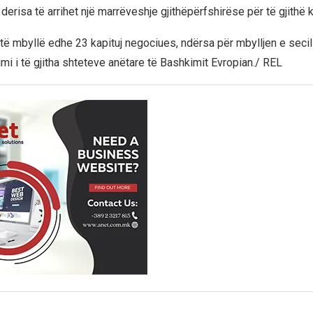
derisa të arrihet një marrëveshje gjithëpërfshirëse për të gjithë ka
 të mbyllë edhe 23 kapituj negociues, ndërsa për mbylljen e secili
mi i të gjitha shteteve anëtare të Bashkimit Evropian./ REL