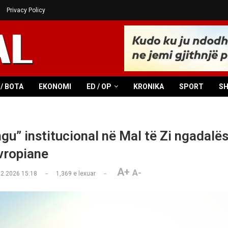
Privacy Policy
/ BOTA
EKONOMI
ED / OP
KRONIKA
SPORT
S
gu” institucional në Mal të Zi ngadalë
vropiane
A+
A-
02.2026 15:18
1,369
e lexuar