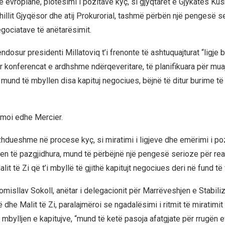
e evropianë, plotësimi i pozitave kyç, si gjyqtarët e Gjykatës Ku
hillit Gjyqësor dhe atij Prokurorial, tashmë përbën një pengesë s
gociatave të anëtarësimit.
ndosur presidenti Millatoviq t’i frenonte të ashtuquajturat “ligje bl
ar konferencat e ardhshme ndërqeveritare, të planifikuara për mua
lat mund të mbyllen disa kapituj negociues, bëjnë të ditur burime 
irmoi edhe Mercier.
hdueshme në procese kyç, si miratimi i ligjeve dhe emërimi i po
ten të pazgjidhura, mund të përbëjnë një pengesë serioze për rea
t të Zi që t’i mbyllë të gjithë kapitujt negociues deri në fund të vi
omisllav Sokoll, anëtar i delegacionit për Marrëveshjen e Stabili
dhe Malit të Zi, paralajmëroi se ngadalësimi i ritmit të miratimit 
mbylljen e kapitujve, “mund të ketë pasoja afatgjate për rrugën e