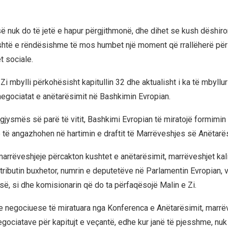
së nuk do të jetë e hapur përgjithmonë, dhe dihet se kush dëshiro
është e rëndësishme të mos humbet një moment që rrallëherë përs
et sociale.
i Zi mbylli përkohësisht kapitullin 32 dhe aktualisht i ka të mbyllu
 negociatat e anëtarësimit në Bashkimin Evropian.
ë gjysmës së parë të vitit, Bashkimi Evropian të miratojë formimi
të angazhohen në hartimin e draftit të Marrëveshjes së Anëtarës
 marrëveshjeje përcakton kushtet e anëtarësimit, marrëveshjet ka
tributin buxhetor, numrin e deputetëve në Parlamentin Evropian, v
së, si dhe komisionarin që do ta përfaqësojë Malin e Zi.
 negociuese të miratuara nga Konferenca e Anëtarësimit, marrë
 negociatave për kapitujt e veçantë, edhe kur janë të pjesshme, n