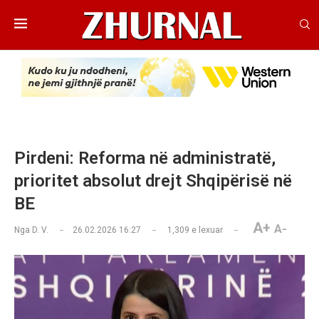
Pirdeni: Reforma në administratë,
prioritet absolut drejt Shqipërisë në
BE
A+
A-
Nga
D. V.
26.02.2026 16:27
1,309
e lexuar