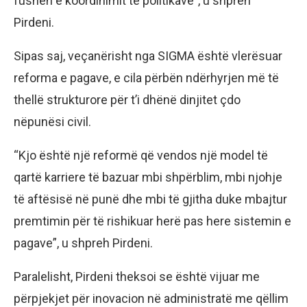
fushën e koordinimit të politikave”, u shpreh
Pirdeni.
Sipas saj, veçanërisht nga SIGMA është vlerësuar
reforma e pagave, e cila përbën ndërhyrjen më të
thellë strukturore për t’i dhënë dinjitet çdo
nëpunësi civil.
“Kjo është një reformë që vendos një model të
qartë karriere të bazuar mbi shpërblim, mbi njohje
të aftësisë në punë dhe mbi të gjitha duke mbajtur
premtimin për të rishikuar herë pas here sistemin e
pagave”, u shpreh Pirdeni.
Paralelisht, Pirdeni theksoi se është vijuar me
përpjekjet për inovacion në administratë me qëllim