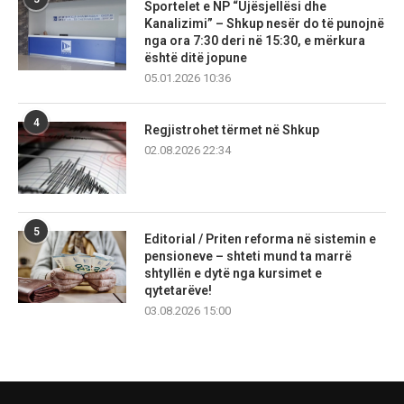
Sportelet e NP “Ujësjellësi dhe
Kanalizimi” – Shkup nesër do të punojnë
nga ora 7:30 deri në 15:30, e mërkura
është ditë jopune
05.01.2026 10:36
4
Regjistrohet tërmet në Shkup
02.08.2026 22:34
5
Editorial / Priten reforma në sistemin e
pensioneve – shteti mund ta marrë
shtyllën e dytë nga kursimet e
qytetarëve!
03.08.2026 15:00