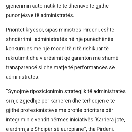
gjenerimin automatik të të dhënave të gjithë
punonjësve të administratës.
Prioritet kryesor, sipas ministres Pirdeni, është
shndërrimi i administratës në një punëdhënës
konkurrues me një model të ri të rishikuar të
rekrutimit dhe vlerësimit që garanton më shumë
transparencë si dhe matje të performancës së
administratës.
“Synojmë ripozicionimin strategjik të administratës
si një zgjedhje për karrierën dhe tërheqjen e të
gjithë profesionistëve me profile prioritare për
integrimin e vendit përmes iniciativës ‘Karriera jote,
e ardhmja e Shqipërisë europiane’”, tha Pirdeni.