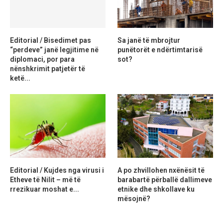
Editorial / Bisedimet pas
Sa janë të mbrojtur
“perdeve” janë legjitime në
punëtorët e ndërtimtarisë
diplomaci, por para
sot?
nënshkrimit patjetër të
ketë...
Editorial / Kujdes nga virusi i
A po zhvillohen nxënësit të
Etheve të Nilit – më të
barabartë përballë dallimeve
rrezikuar moshat e...
etnike dhe shkollave ku
mësojnë?