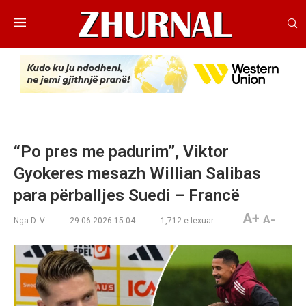
“Po pres me padurim”, Viktor
Gyokeres mesazh Willian Salibas
para përballjes Suedi – Francë
A+
A-
Nga
D. V.
29.06.2026 15:04
1,712
e lexuar