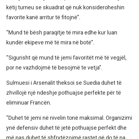
këtij turneu se skuadrat që nuk konsideroheshin
favorite kanë arritur të fitojnë”.
“Mund të bësh paraqitje të mira edhe kur luan
kundër ekipeve më të mira në botë”.
“Sigurisht që mund të jemi favoritët më të vegjël,
por ne vazhdojmë të besojmë te vetja”.
Sulmuesi i Arsenalit theksoi se Suedia duhet të
zhvillojë një ndeshje pothuajse perfekte për të
eliminuar Francën.
“Duhet të jemi në nivelin tonë maksimal. Organizimi
ynë defensiv duhet të jetë pothuajse perfekt dhe
më pas duhet të shfrytëzojmë rastet që do të na