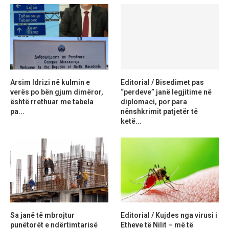
Arsim Idrizi në kulmin e
Editorial / Bisedimet pas
verës po bën gjum dimëror,
“perdeve” janë legjitime në
është rrethuar me tabela
diplomaci, por para
pa...
nënshkrimit patjetër të
ketë...
Sa janë të mbrojtur
Editorial / Kujdes nga virusi i
punëtorët e ndërtimtarisë
Etheve të Nilit – më të