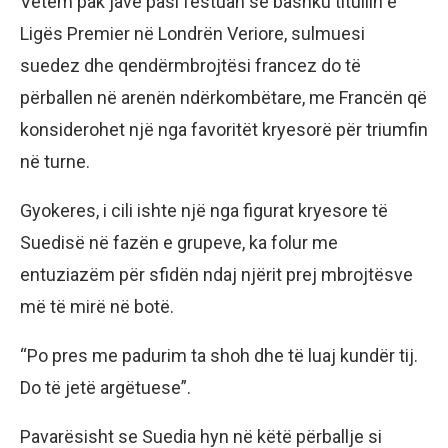
Vetëm pak javë pasi festuan së bashku titullin e
Ligës Premier në Londrën Veriore, sulmuesi
suedez dhe qendërmbrojtësi francez do të
përballen në arenën ndërkombëtare, me Francën që
konsiderohet një nga favoritët kryesorë për triumfin
në turne.
Gyokeres, i cili ishte një nga figurat kryesore të
Suedisë në fazën e grupeve, ka folur me
entuziazëm për sfidën ndaj njërit prej mbrojtësve
më të mirë në botë.
“Po pres me padurim ta shoh dhe të luaj kundër tij.
Do të jetë argëtuese”.
Pavarësisht se Suedia hyn në këtë përballje si