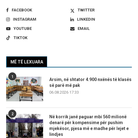
FACEBOOK
TWITTER
INSTAGRAM
LINKEDIN
YOUTUBE
EMAIL
TIKTOK
MË TË LEXUARA
1
Arsim, në shtator 4.900 nxënës të klasës
së parë më pak
06.08.2026 17:33
2
Në korrik janë paguar mbi 560 milionë
denarë për kompensime për pushim
mjekësor, pjesa më e madhe për lejet e
lindjes