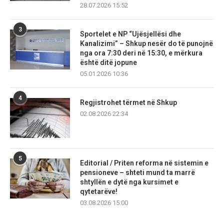
28.07.2026 15:52
3
Sportelet e NP “Ujësjellësi dhe
Kanalizimi” – Shkup nesër do të punojnë
nga ora 7:30 deri në 15:30, e mërkura
është ditë jopune
05.01.2026 10:36
4
Regjistrohet tërmet në Shkup
02.08.2026 22:34
5
Editorial / Priten reforma në sistemin e
pensioneve – shteti mund ta marrë
shtyllën e dytë nga kursimet e
qytetarëve!
03.08.2026 15:00