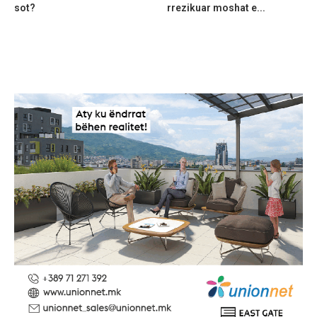
sot?
rrezikuar moshat e...