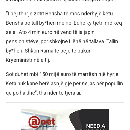
“I bëj thirrje zotit Berisha të mos ndërhyjë këtu.
Berisha po tall by*hën me ne. Edhe ky tjetri më keq
se ai. Ato 4 mln euro në vend të ia japin
pensionistëve, por shkojnë i lënë në tallava. Tallin
by*hën. Shkon Rama të bëjë të bukur
Kryeministrinë e tij.
Sot duhet mbi 150 mijë euro të marrësh një hyrje.
Këta nuk kanë bërë asnjë gjë për ne, as për popullin
që po ha dhe”, tha ndër të tjera ai.