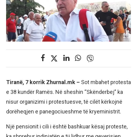
Tiranë, 7 korrik Zhurnal.mk –
Sot mbahet protesta
e 38 kundër Ramës. Në sheshin “Skënderbej” ka
nisur organizimi i protestuesve, të cilët kërkojnë
dorëheqjen e panegociueshme të kryeministrit.
Një pensionit i cili i është bashkuar kësaj proteste,
ka shprehur indinjatën e tij lidhur me qeverisjen.