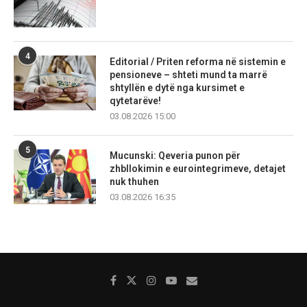
4
Editorial / Priten reforma në sistemin e
pensioneve – shteti mund ta marrë
shtyllën e dytë nga kursimet e
qytetarëve!
03.08.2026 15:00
5
Mucunski: Qeveria punon për
zhbllokimin e eurointegrimeve, detajet
nuk thuhen
03.08.2026 16:35