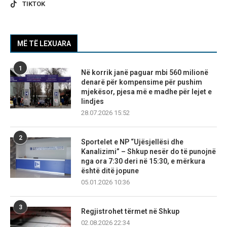
TIKTOK
MË TË LEXUARA
1
Në korrik janë paguar mbi 560 milionë
denarë për kompensime për pushim
mjekësor, pjesa më e madhe për lejet e
lindjes
28.07.2026 15:52
2
Sportelet e NP “Ujësjellësi dhe
Kanalizimi” – Shkup nesër do të punojnë
nga ora 7:30 deri në 15:30, e mërkura
është ditë jopune
05.01.2026 10:36
3
Regjistrohet tërmet në Shkup
02.08.2026 22:34