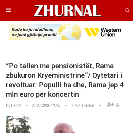
“Po tallen me pensionistët, Rama
zbukuron Kryeministrinë”/ Qytetari i
revoltuar: Populli ha dhe, Rama jep 4
mln euro për koncertin
A+
A-
Nga
Xh M
07.07.2026 19:56
1,487
e lexuar