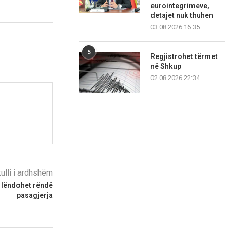
eurointegrimeve,
detajet nuk thuhen
03.08.2026 16:35
5
Regjistrohet tërmet
në Shkup
02.08.2026 22:34
kulli i ardhshëm
 lëndohet rëndë
pasagjerja