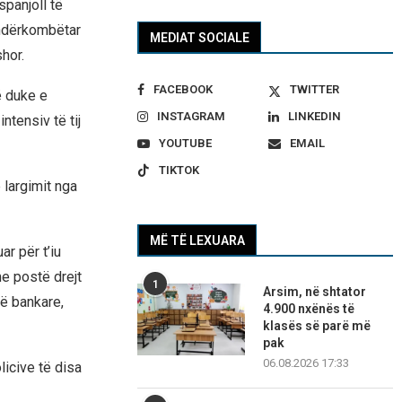
spanjoll të
 ndërkombëtar
MEDIAT SOCIALE
hor.
FACEBOOK
TWITTER
ë duke e
INSTAGRAM
LINKEDIN
ntensiv të tij
YOUTUBE
EMAIL
TIKTOK
 largimit nga
MË TË LEXUARA
r për t’iu
e postë drejt
1
Arsim, në shtator
të bankare,
4.900 nxënës të
klasës së parë më
pak
06.08.2026 17:33
icive të disa