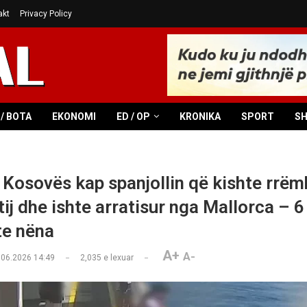
akt
Privacy Policy
/ BOTA
EKONOMI
ED / OP
KRONIKA
SPORT
S
e Kosovës kap spanjollin që kishte rrëm
tij dhe ishte arratisur nga Mallorca – 6
te nëna
A+
A-
.06.2026 14:49
2,035
e lexuar