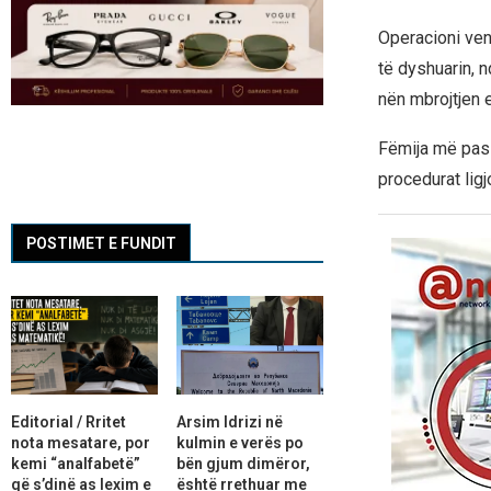
Operacioni ven
të dyshuarin, 
nën mbrojtjen 
Fëmija më pas 
procedurat lig
POSTIMET E FUNDIT
Editorial / Rritet
Arsim Idrizi në
nota mesatare, por
kulmin e verës po
kemi “analfabetë”
bën gjum dimëror,
që s’dinë as lexim e
është rrethuar me