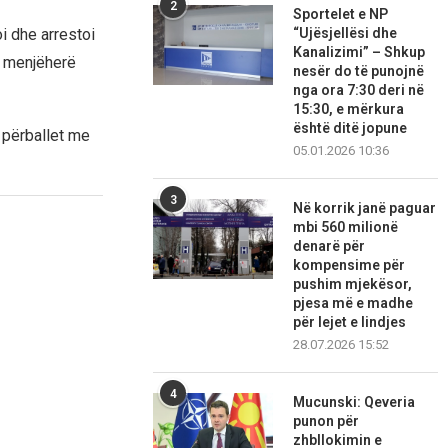
2
Sportelet e NP
“Ujësjellësi dhe
i dhe arrestoi
Kanalizimi” – Shkup
s menjëherë
nesër do të punojnë
nga ora 7:30 deri në
15:30, e mërkura
është ditë jopune
 përballet me
05.01.2026 10:36
3
Në korrik janë paguar
mbi 560 milionë
denarë për
kompensime për
pushim mjekësor,
pjesa më e madhe
për lejet e lindjes
28.07.2026 15:52
4
Mucunski: Qeveria
punon për
zhbllokimin e