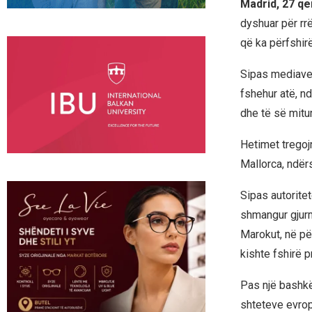
Madrid, 27 q
dyshuar për rr
që ka përfshir
Sipas mediave s
fshehur atë, nd
dhe të së mitu
Hetimet tregojn
Mallorca, ndër
Sipas autoritet
shmangur gjurm
Marokut, në për
kishte fshirë p
Pas një bashkë
shteteve evropi