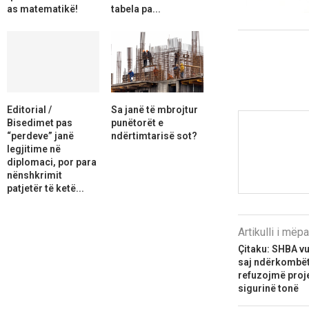
as matematikë!
tabela pa...
Editorial /
Sa janë të mbrojtur
Bisedimet pas
punëtorët e
“perdeve” janë
ndërtimtarisë sot?
legjitime në
diplomaci, por para
nënshkrimit
patjetër të ketë...
Artikulli i më
Çitaku: SHBA vur
saj ndërkombët
refuzojmë proje
sigurinë tonë