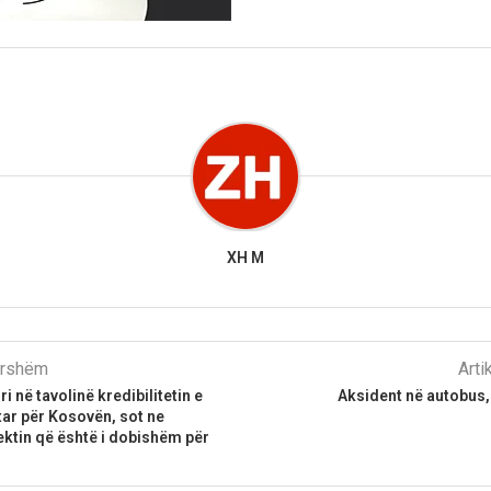
XH M
parshëm
Arti
i në tavolinë kredibilitetin e
Aksident në autobus,
ar për Kosovën, sot ne
ktin që është i dobishëm për