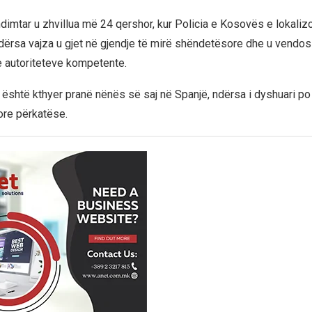
dimtar u zhvillua më 24 qershor, kur Policia e Kosovës e lokalizo
ndërsa vajza u gjet në gjendje të mirë shëndetësore dhe u vendo
e autoriteteve kompetente.
është kthyer pranë nënës së saj në Spanjë, ndërsa i dyshuari po
jore përkatëse.