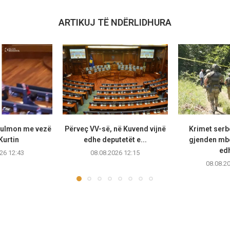
ARTIKUJ TË NDËRLIDHURA
sulmon me vezë
Përveç VV-së, në Kuvend vijnë
Krimet serb
Kurtin
edhe deputetët e...
gjenden mb
edh
26 12:43
08.08.2026 12:15
08.08.2