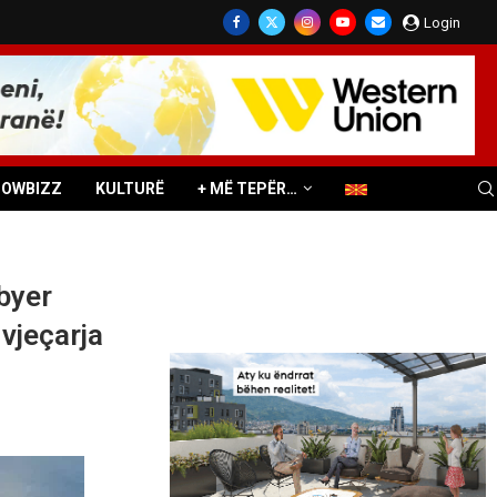
Login
HOWBIZZ
KULTURË
+ MË TEPËR…
byer
 vjeçarja