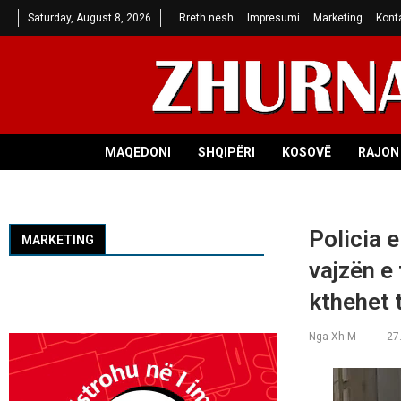
Saturday, August 8, 2026
Rreth nesh
Impresumi
Marketing
Kont
MAQEDONI
SHQIPËRI
KOSOVË
RAJON 
Policia 
MARKETING
vajzën e 
kthehet 
Nga
Xh M
27