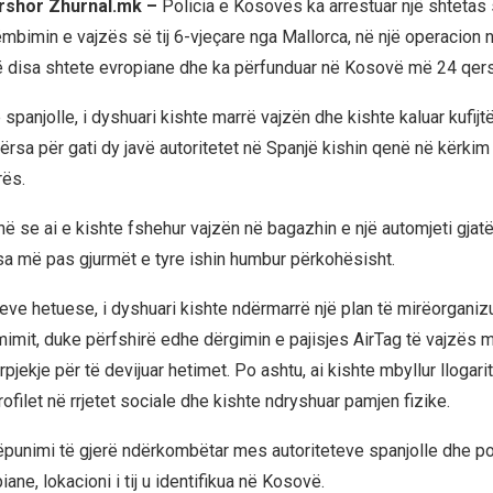
ershor Zhurnal.mk –
Policia e Kosovës ka arrestuar një shtetas 
ëmbimin e vajzës së tij 6-vjeçare nga Mallorca, në një operacion
ë disa shtete evropiane dhe ka përfunduar në Kosovë më 24 qers
panjolle, i dyshuari kishte marrë vajzën dhe kishte kaluar kufijt
ërsa për gati dy javë autoritetet në Spanjë kishin qenë në kërkim i
rës.
ë se ai e kishte fshehur vajzën në bagazhin e një automjeti gjatë
sa më pas gjurmët e tyre ishin humbur përkohësisht.
eve hetuese, i dyshuari kishte ndërmarrë një plan të mirëorganizua
imit, duke përfshirë edhe dërgimin e pajisjes AirTag të vajzës m
pjekje për të devijuar hetimet. Po ashtu, ai kishte mbyllur llogari
rofilet në rrjetet sociale dhe kishte ndryshuar pamjen fizike.
punimi të gjerë ndërkombëtar mes autoriteteve spanjolle dhe pol
ane, lokacioni i tij u identifikua në Kosovë.