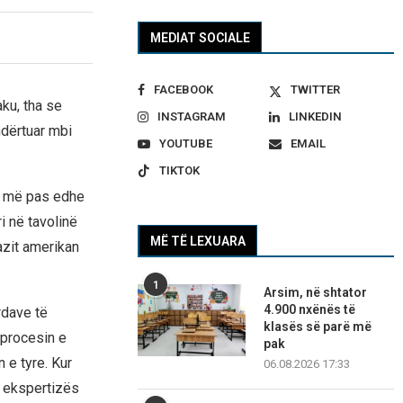
MEDIAT SOCIALE
FACEBOOK
TWITTER
ku, tha se
INSTAGRAM
LINKEDIN
dërtuar mbi
YOUTUBE
EMAIL
TIKTOK
e më pas edhe
i në tavolinë
MË TË LEXUARA
azit amerikan
1
Arsim, në shtator
4.900 nxënës të
rdave të
klasës së parë më
 procesin e
pak
 e tyre. Kur
06.08.2026 17:33
j ekspertizës