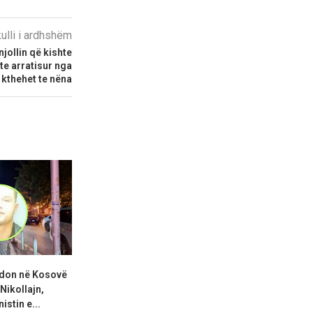
kulli i ardhshëm
jollin që kishte
hte arratisur nga
 kthehet te nëna
adon në Kosovë
Abdixhiku: Po tentojmë t’i
KDI: Kuven
Nikollajn,
shmangim zgjedhjet, LDK
konstituohe
istin e...
duhet...
negoci