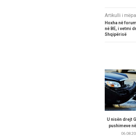
Artikulli i më
Hoxha në forum
në BE, i vetmi 
Shqipërisë
U nisën drejt 
pushimeve në 
06.08.20