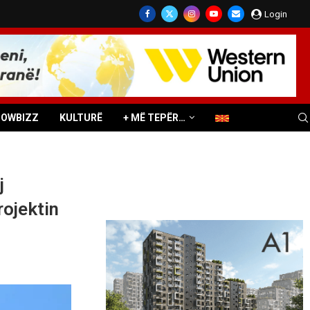
Login
HOWBIZZ
KULTURË
+ MË TEPËR…
j
ojektin