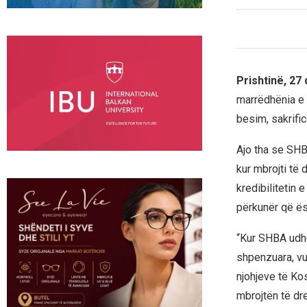
Prishtinë, 27
marrëdhënia e
besim, sakrifi
Ajo tha se SH
kur mbrojti të
kredibilitetin
përkunër që ës
“Kur SHBA udhë
shpenzuara, vu
njohjeve të Kos
mbrojtën të dr