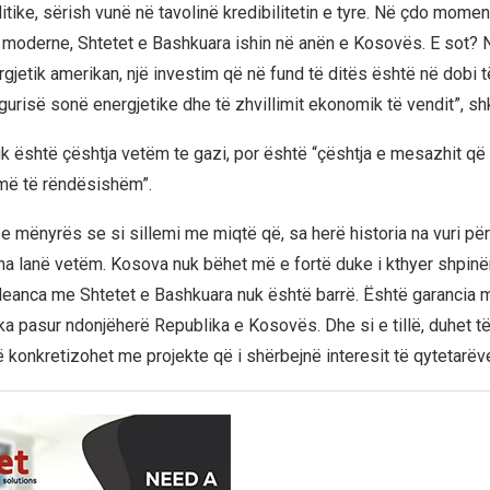
tike, sërish vunë në tavolinë kredibilitetin e tyre. Në çdo momen
 moderne, Shtetet e Bashkuara ishin në anën e Kosovës. E sot?
rgjetik amerikan, një investim që në fund të ditës është në dobi 
urisë sonë energjetike dhe të zhvillimit ekonomik të vendit”, shk
uk është çështja vetëm te gazi, por është “çështja e mesazhit q
më të rëndësishëm”.
e mënyrës se si sillemi me miqtë që, sa herë historia na vuri për
na lanë vetëm. Kosova nuk bëhet më e fortë duke i kthyer shpin
leanca me Shtetet e Bashkuara nuk është barrë. Është garancia
ka pasur ndonjëherë Republika e Kosovës. Dhe si e tillë, duhet të 
 konkretizohet me projekte që i shërbejnë interesit të qytetarëve