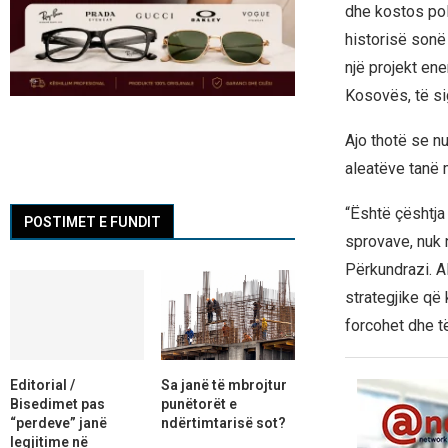
dhe kostos poli
historisë sonë
një projekt ene
Kosovës, të sig
Ajo thotë se n
aleatëve tanë 
“Është çështja 
POSTIMET E FUNDIT
sprovave, nuk 
Përkundrazi. A
strategjike që 
forcohet dhe të
Editorial /
Sa janë të mbrojtur
Bisedimet pas
punëtorët e
“perdeve” janë
ndërtimtarisë sot?
legjitime në