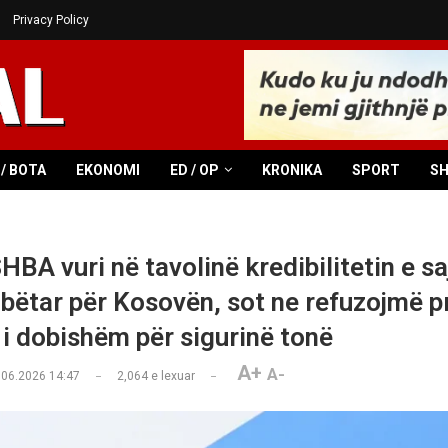
Privacy Policy
/ BOTA
EKONOMI
ED / OP
KRONIKA
SPORT
S
HBA vuri në tavolinë kredibilitetin e sa
ëtar për Kosovën, sot ne refuzojmë pr
 i dobishëm për sigurinë tonë
A+
A-
.06.2026 14:47
2,064
e lexuar