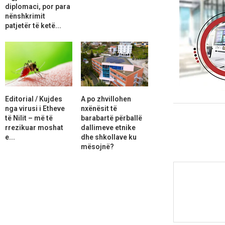
diplomaci, por para
nënshkrimit
patjetër të ketë...
Editorial / Kujdes
A po zhvillohen
nga virusi i Etheve
nxënësit të
të Nilit – më të
barabartë përballë
rrezikuar moshat
dallimeve etnike
e...
dhe shkollave ku
mësojnë?