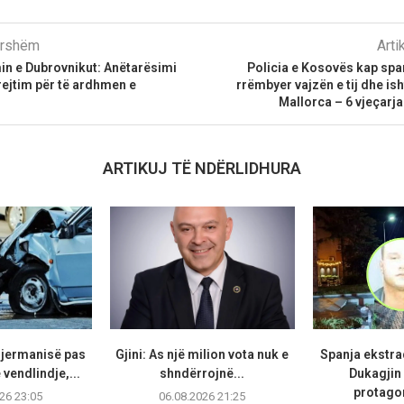
parshëm
Arti
in e Dubrovnikut: Anëtarësimi
Policia e Kosovës kap span
drejtim për të ardhmen e
rrëmbyer vajzën e tij dhe is
Mallorca – 6 vjeçarja
ARTIKUJ TË NDËRLIDHURA
Gjermanisë pas
Gjini: As një milion vota nuk e
Spanja ekstr
vendlindje,...
shndërrojnë...
Dukagjin 
protagon
26 23:05
06.08.2026 21:25