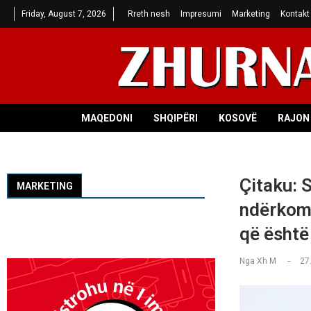
Friday, August 7, 2026
Rreth nesh
Impresumi
Marketing
Kontakt
MAQEDONI
SHQIPËRI
KOSOVË
RAJON 
Çitaku: S
MARKETING
ndërkomb
që është
Nga
Xh M
27