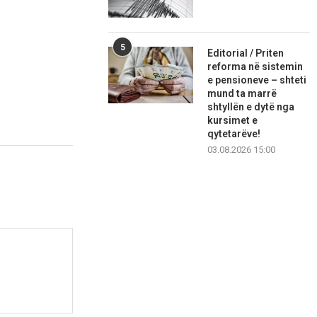
5
Editorial / Priten
reforma në sistemin
e pensioneve – shteti
mund ta marrë
shtyllën e dytë nga
kursimet e
qytetarëve!
03.08.2026 15:00