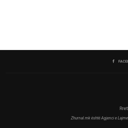
FACE
Rret
Zhurnal.mk është Agjenci e Lajme