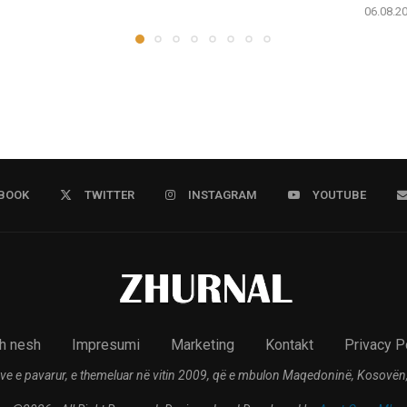
06.08.2
BOOK
TWITTER
INSTAGRAM
YOUTUBE
h nesh
Impresumi
Marketing
Kontakt
Privacy P
ve e pavarur, e themeluar në vitin 2009, që e mbulon Maqedoninë, Kosovën,