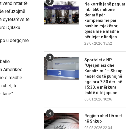
2
t vendimtar të
Në korrik janë paguar
mbi 560 milionë
 Ne refuzojmë
denarë për
të qytetarëve të
kompensime për
pushim mjekësor,
roi Çitaku.
pjesa më e madhe
për lejet e lindjes
ë po u dërgojmë
28.07.2026 15:52
3
Sportelet e NP
ballë
“Ujësjellësi dhe
ën Amerikës.
Kanalizimi” – Shkup
nesër do të punojnë
 më e madhe
nga ora 7:30 deri në
ruhet, të
15:30, e mërkura
është ditë jopune
 tanë”.
05.01.2026 10:36
4
Regjistrohet tërmet
në Shkup
02.08.2026 22:34