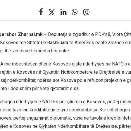
 qershor Zhurnal.mk –
Deputetja e zgjedhur e PDK’së, Vlora Çita
 Kosovës me Shtetet e Bashkuara të Amerikës është aleancë e n
cë dhe vendime të mëdha historike.
BA me mbështetjen dhënë Kosovës gjatë ndërhyrjes së NATO’s 
 drejtën e Kosovës në Gjykatën Ndërkombëtare të Drejtësisë e vur
 e saj ndërkombëtar, ndërsa sot Kosova po e refuzon projektin e g
htë i dobishëm për vetë qytetarët e saj.
hoqën ndërhyrjen e NATO-s për çlirimin e Kosovës, përtej milia
në në tavolinë kredibilitetin e tyre ndërkombëtar. Kur udhëhoqën
ovës, përtej angazhimit diplomatik, vunë në tavolinë kredibilitetin
ejtën e Kosovës në Gjykatën Ndërkombëtare të Drejtësisë, përte