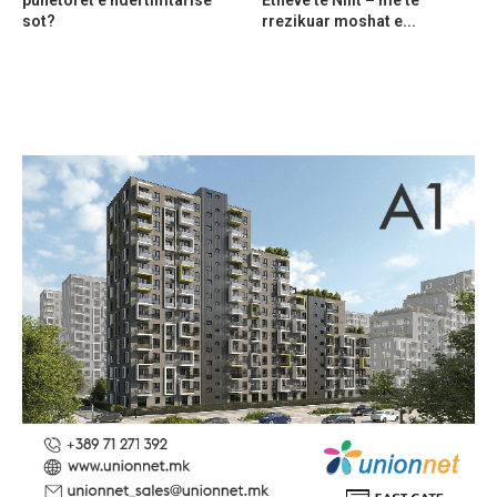
sot?
rrezikuar moshat e...