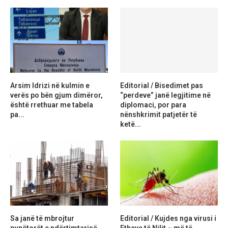
Arsim Idrizi në kulmin e
Editorial / Bisedimet pas
verës po bën gjum dimëror,
“perdeve” janë legjitime në
është rrethuar me tabela
diplomaci, por para
pa...
nënshkrimit patjetër të
ketë...
Sa janë të mbrojtur
Editorial / Kujdes nga virusi i
punëtorët e ndërtimtarisë
Etheve të Nilit – më të