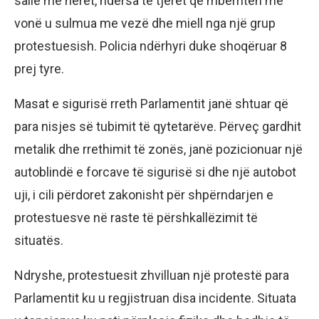
sallë më herët, ndërsa të tjerët që mbërritën më
vonë u sulmua me vezë dhe miell nga një grup
protestuesish. Policia ndërhyri duke shoqëruar 8
prej tyre.
Masat e sigurisë rreth Parlamentit janë shtuar që
para nisjes së tubimit të qytetarëve. Përveç gardhit
metalik dhe rrethimit të zonës, janë pozicionuar një
autoblindë e forcave të sigurisë si dhe një autobot
uji, i cili përdoret zakonisht për shpërndarjen e
protestuesve në raste të përshkallëzimit të
situatës.
Ndryshe, protestuesit zhvilluan një protestë para
Parlamentit ku u regjistruan disa incidente. Situata