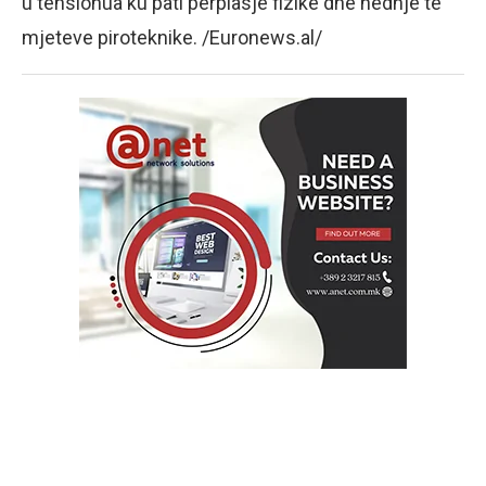
u tensionua ku pati përplasje fizike dhe hedhje të
mjeteve piroteknike. /Euronews.al/