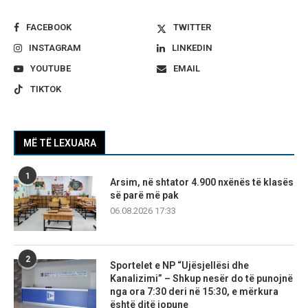
FACEBOOK
TWITTER
INSTAGRAM
LINKEDIN
YOUTUBE
EMAIL
TIKTOK
MË TË LEXUARA
1
Arsim, në shtator 4.900 nxënës të klasës
së parë më pak
06.08.2026 17:33
2
Sportelet e NP “Ujësjellësi dhe
Kanalizimi” – Shkup nesër do të punojnë
nga ora 7:30 deri në 15:30, e mërkura
është ditë jopune