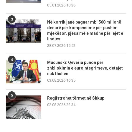
05.01.2026 10:36
3
Në korrik janë paguar mbi 560 milionë
denarë për kompensime për pushim
mjekësor, pjesa më e madhe për lejet e
lindjes
28.07.2026 15:52
4
Mucunski: Qeveria punon për
zhbllokimin e eurointegrimeve, detajet
nuk thuhen
03.08.2026 16:35
5
Regjistrohet tërmet në Shkup
02.08.2026 22:34