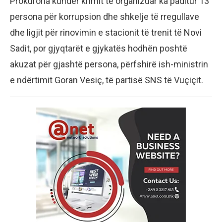
Prokuroria kundër krimit të organizuar ka paditur 13
persona për korrupsion dhe shkelje të rregullave
dhe ligjit për rinovimin e stacionit të trenit të Novi
Sadit, por gjyqtarët e gjykatës hodhën poshtë
akuzat për gjashtë persona, përfshirë ish-ministrin
e ndërtimit Goran Vesiç, të partisë SNS të Vuçiçit.