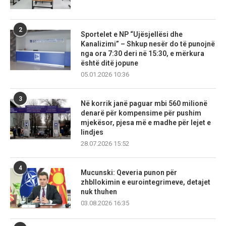
2
Sportelet e NP “Ujësjellësi dhe
Kanalizimi” – Shkup nesër do të punojnë
nga ora 7:30 deri në 15:30, e mërkura
është ditë jopune
05.01.2026 10:36
3
Në korrik janë paguar mbi 560 milionë
denarë për kompensime për pushim
mjekësor, pjesa më e madhe për lejet e
lindjes
28.07.2026 15:52
4
Mucunski: Qeveria punon për
zhbllokimin e eurointegrimeve, detajet
nuk thuhen
03.08.2026 16:35