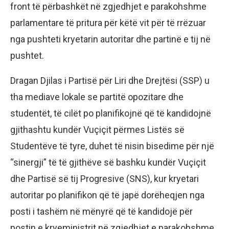
front të përbashkët në zgjedhjet e parakohshme
parlamentare të pritura për këtë vit për të rrëzuar
nga pushteti kryetarin autoritar dhe partinë e tij në
pushtet.
Dragan Djilas i Partisë për Liri dhe Drejtësi (SSP) u
tha mediave lokale se partitë opozitare dhe
studentët, të cilët po planifikojnë që të kandidojnë
gjithashtu kundër Vuçiçit përmes Listës së
Studentëve të tyre, duhet të nisin bisedime për një
“sinergji” të të gjithëve së bashku kundër Vuçiçit
dhe Partisë së tij Progresive (SNS), kur kryetari
autoritar po planifikon që të japë dorëheqjen nga
posti i tashëm në mënyrë që të kandidojë për
postin e kryeministrit në zgjedhjet e parakohshme