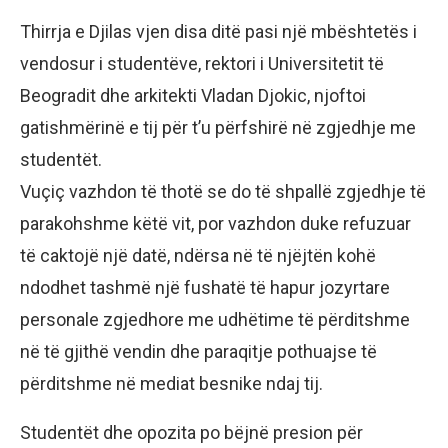
Thirrja e Djilas vjen disa ditë pasi një mbështetës i
vendosur i studentëve, rektori i Universitetit të
Beogradit dhe arkitekti Vladan Djokic, njoftoi
gatishmërinë e tij për t’u përfshirë në zgjedhje me
studentët.
Vuçiç vazhdon të thotë se do të shpallë zgjedhje të
parakohshme këtë vit, por vazhdon duke refuzuar
të caktojë një datë, ndërsa në të njëjtën kohë
ndodhet tashmë një fushatë të hapur jozyrtare
personale zgjedhore me udhëtime të përditshme
në të gjithë vendin dhe paraqitje pothuajse të
përditshme në mediat besnike ndaj tij.
Studentët dhe opozita po bëjnë presion për