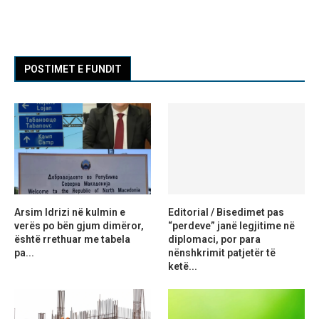
POSTIMET E FUNDIT
Arsim Idrizi në kulmin e
Editorial / Bisedimet pas
verës po bën gjum dimëror,
“perdeve” janë legjitime në
është rrethuar me tabela
diplomaci, por para
pa...
nënshkrimit patjetër të
ketë...