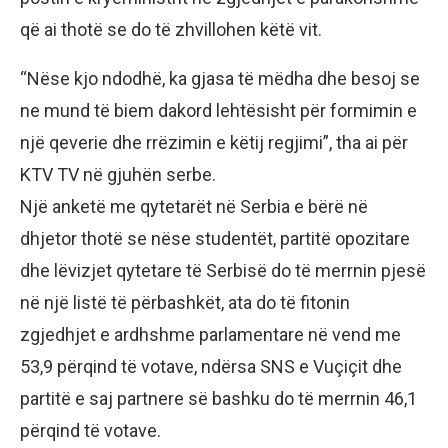
që ai thotë se do të zhvillohen këtë vit.
“Nëse kjo ndodhë, ka gjasa të mëdha dhe besoj se
ne mund të biem dakord lehtësisht për formimin e
një qeverie dhe rrëzimin e këtij regjimi”, tha ai për
KTV TV në gjuhën serbe.
Një anketë me qytetarët në Serbia e bërë në
dhjetor thotë se nëse studentët, partitë opozitare
dhe lëvizjet qytetare të Serbisë do të merrnin pjesë
në një listë të përbashkët, ata do të fitonin
zgjedhjet e ardhshme parlamentare në vend me
53,9 përqind të votave, ndërsa SNS e Vuçiçit dhe
partitë e saj partnere së bashku do të merrnin 46,1
përqind të votave.