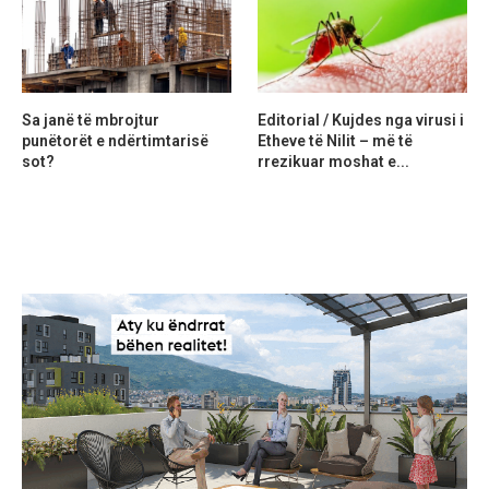
Sa janë të mbrojtur
Editorial / Kujdes nga virusi i
punëtorët e ndërtimtarisë
Etheve të Nilit – më të
sot?
rrezikuar moshat e...