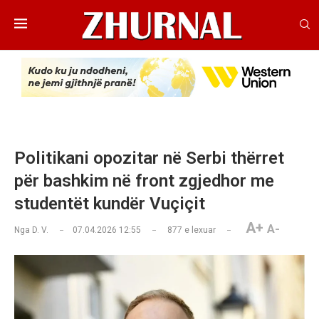
Politikani opozitar në Serbi thërret
për bashkim në front zgjedhor me
studentët kundër Vuçiçit
A+
A-
Nga
D. V.
07.04.2026 12:55
877
e lexuar