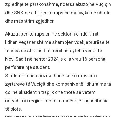
zgjedhje të parakohshme, ndërsa akuzojnë Vuçiçin
dhe SNS-në e tij për korrupsion masiv, kapje shteti
dhe mashtrim zgjedhor.
Akuzat për korrupsion në sektorin e ndërtimit
lidhen veçanërisht me shembjen vdekjeprurëse të
tendës së stacionit të trenit në qytetin verior të
Novi Sadit në nëntor 2024, e cila vrau 16 persona,
përfshirë një student.
Studentët dhe opozita thonë se korrupsioni i
zyrtarëve të Vuçiçit dhe kompanive të lidhura me ta
çoi në aksidentin tragjik dhe thotë se vetëm
ndryshimi i regjimit do të mundësojë llogaridhënie
të plotë.