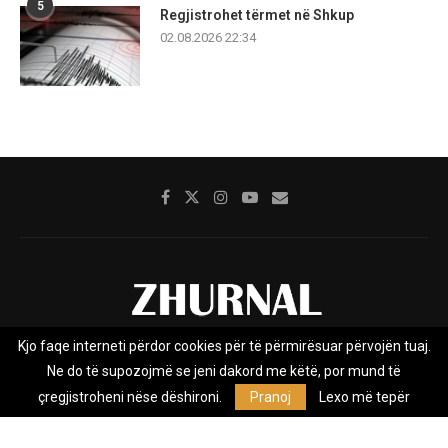
5
Regjistrohet tërmet në Shkup
02.08.2026 22:34
Kjo faqe interneti përdor cookies për të përmirësuar përvojën tuaj.
Rreth nesh
Impresumi
Marketing
Kontakt
Ne do të supozojmë se jeni dakord me këtë, por mund të
Privacy Policy
çregjistroheni nëse dëshironi.
Pranoj
Lexo më tepër
Zhurnal.mk është Agjenci e Lajmeve e pavarur, e themeluar në vitin
2009, që e mbulon Maqedoninë, Kosovën, Shqipërinë edhe lajmet