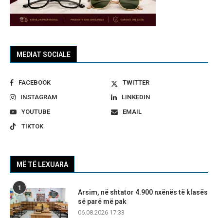
MEDIAT SOCIALE
FACEBOOK
TWITTER
INSTAGRAM
LINKEDIN
YOUTUBE
EMAIL
TIKTOK
MË TË LEXUARA
1
Arsim, në shtator 4.900 nxënës të klasës
së parë më pak
06.08.2026 17:33