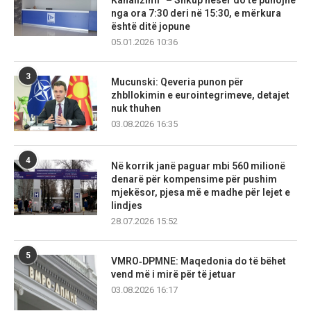
Kanalizimi” – Shkup nesër do të punojnë
nga ora 7:30 deri në 15:30, e mërkura
është ditë jopune
05.01.2026 10:36
3
Mucunski: Qeveria punon për
zhbllokimin e eurointegrimeve, detajet
nuk thuhen
03.08.2026 16:35
4
Në korrik janë paguar mbi 560 milionë
denarë për kompensime për pushim
mjekësor, pjesa më e madhe për lejet e
lindjes
28.07.2026 15:52
5
VMRO‑DPMNE: Maqedonia do të bëhet
vend më i mirë për të jetuar
03.08.2026 16:17