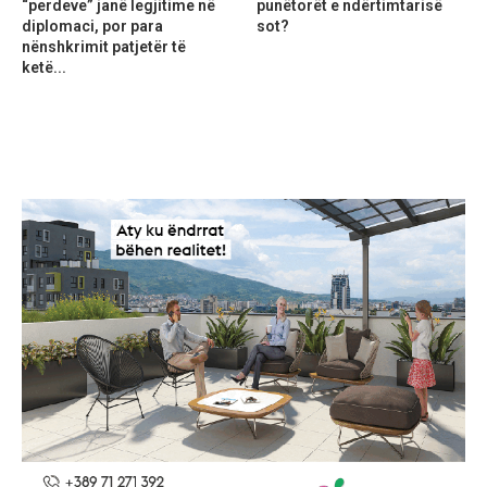
“perdeve” janë legjitime në
punëtorët e ndërtimtarisë
diplomaci, por para
sot?
nënshkrimit patjetër të
ketë...