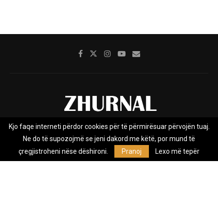
Kjo faqe interneti përdor cookies për të përmirësuar përvojën tuaj.
Rreth nesh
Impresumi
Marketing
Kontakt
Ne do të supozojmë se jeni dakord me këtë, por mund të
Privacy Policy
çregjistroheni nëse dëshironi.
Pranoj
Lexo më tepër
Zhurnal.mk është Agjenci e Lajmeve e pavarur, e themeluar në vitin
2009, që e mbulon Maqedoninë, Kosovën, Shqipërinë edhe lajmet
nga bota.
@2026 - All Right Reserved. Designed and Developed by
Anet.Com.Mk