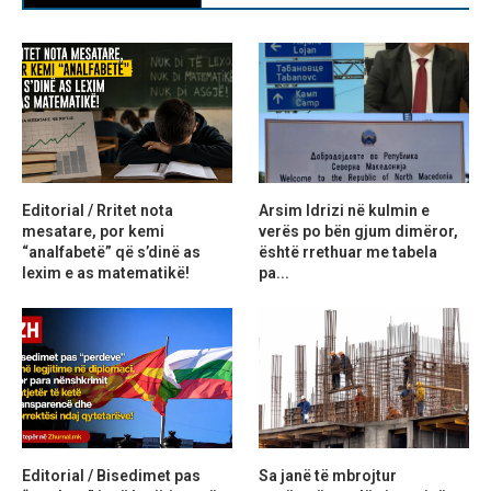
Editorial / Rritet nota
Arsim Idrizi në kulmin e
mesatare, por kemi
verës po bën gjum dimëror,
“analfabetë” që s’dinë as
është rrethuar me tabela
lexim e as matematikë!
pa...
Editorial / Bisedimet pas
Sa janë të mbrojtur