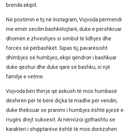
brenda ekipit.
Në postimin e tij në Instagram, Vojvoda përmendi
me emër secilin bashkëlojtarë, duke e përshkruar
dhomën e zhveshjes si simbol të lidhjes dhe
forcës së përbashkët. Sipas tij, pavarësisht
dhimbjes së humbjes, ekipi qëndron i bashkuar
duke qeshur dhe duke qarë së bashku, si një
familje e vetme.
Vojvoda bëri thirrje që askush të mos humbasë
dëshirën për të bërë diçka të madhe për vendin,
duke theksuar se pranimi i humbjes është pjesë e
rrugës drejt suksesit. Ai nënvizoi gjithashtu se
karakteri i shqiptarëve është të mos dorëzohen