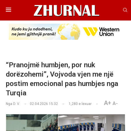
“Pranojmë humbjen, por nuk
dorëzohemi”, Vojvoda vjen me një
postim emocional pas humbjes nga
Turqia
A+
A-
Nga
D. V.
02.04.2026 15:32
1,280
e lexuar