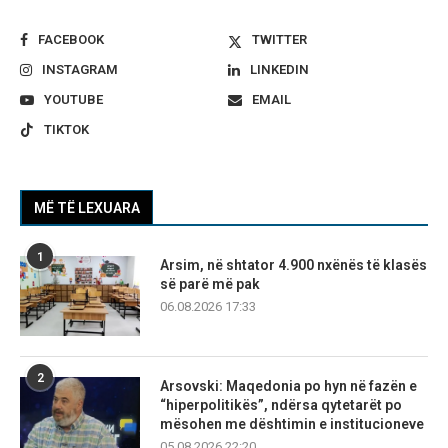
FACEBOOK
TWITTER
INSTAGRAM
LINKEDIN
YOUTUBE
EMAIL
TIKTOK
MË TË LEXUARA
1
Arsim, në shtator 4.900 nxënës të klasës
së parë më pak
06.08.2026 17:33
2
Arsovski: Maqedonia po hyn në fazën e
“hiperpolitikës”, ndërsa qytetarët po
mësohen me dështimin e institucioneve
05.08.2026 22:20