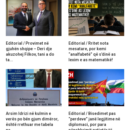
Editorial / Provimet në
Editorial / Rritet nota
gjuhën shqipe – Deri dje
mesatare, por kemi
akuzohej Filkov, tani a do
“analfabetë” që s’dinë as
ta...
lexim e as matematikë!
Arsim Idrizi në kulmin e
Editorial / Bisedimet pas
verës po bën gjum dimëror,
“perdeve” janë legjitime në
është rrethuar me tabela
diplomaci, por para