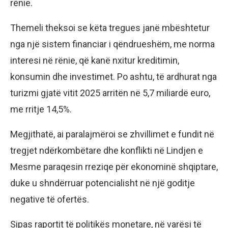
rënie.
Themeli theksoi se këta tregues janë mbështetur
nga një sistem financiar i qëndrueshëm, me norma
interesi në rënie, që kanë nxitur kreditimin,
konsumin dhe investimet. Po ashtu, të ardhurat nga
turizmi gjatë vitit 2025 arritën në 5,7 miliardë euro,
me rritje 14,5%.
Megjithatë, ai paralajmëroi se zhvillimet e fundit në
tregjet ndërkombëtare dhe konflikti në Lindjen e
Mesme paraqesin rreziqe për ekonominë shqiptare,
duke u shndërruar potencialisht në një goditje
negative të ofertës.
Sipas raportit të politikës monetare, në varësi të