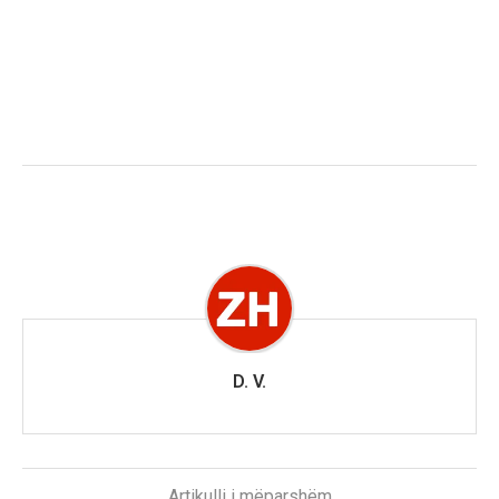
D. V.
Artikulli i mëparshëm