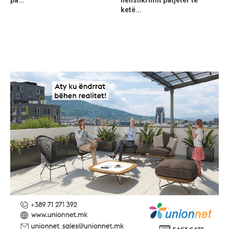
pa...
nënshkrimit patjetër të
ketë...