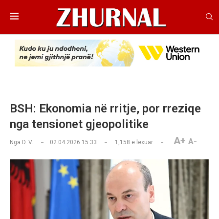
BSH: Ekonomia në rritje, por rreziqe
nga tensionet gjeopolitike
A+
A-
Nga
D. V.
02.04.2026 15:33
1,158
e lexuar