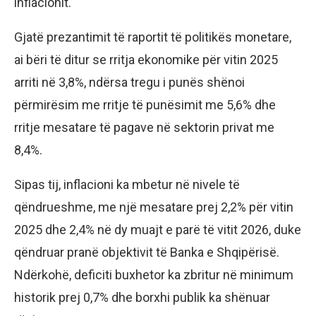
inflacionit.
Gjatë prezantimit të raportit të politikës monetare,
ai bëri të ditur se rritja ekonomike për vitin 2025
arriti në 3,8%, ndërsa tregu i punës shënoi
përmirësim me rritje të punësimit me 5,6% dhe
rritje mesatare të pagave në sektorin privat me
8,4%.
Sipas tij, inflacioni ka mbetur në nivele të
qëndrueshme, me një mesatare prej 2,2% për vitin
2025 dhe 2,4% në dy muajt e parë të vitit 2026, duke
qëndruar pranë objektivit të Banka e Shqipërisë.
Ndërkohë, deficiti buxhetor ka zbritur në minimum
historik prej 0,7% dhe borxhi publik ka shënuar