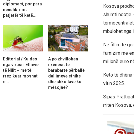
diplomaci, por para
Kosova prodhon
nënshkrimit
shumti ndotje 
patjetër të ketë...
termocentralet
mbulohet nga i
Në fillim të qe
furnizim me en
Editorial / Kujdes
A po zhvillohen
milionë euro në
nga virusi i Etheve
nxënësit të
të Nilit – më të
barabartë përballë
Këto të dhëna t
rrezikuar moshat
dallimeve etnike
e...
dhe shkollave ku
vitin 2025.
mësojnë?
Sipas Prattipat
rriten Kosova, 