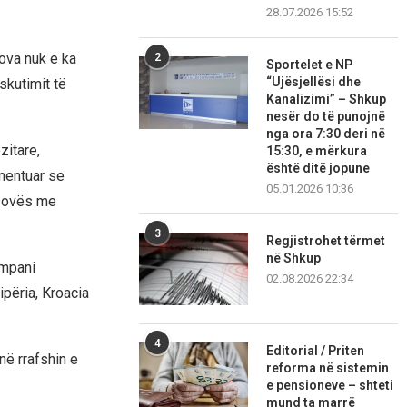
28.07.2026 15:52
ova nuk e ka
2
Sportelet e NP
“Ujësjellësi dhe
skutimit të
Kanalizimi” – Shkup
nesër do të punojnë
nga ora 7:30 deri në
zitare,
15:30, e mërkura
është ditë jopune
mentuar se
05.01.2026 10:36
Kosovës me
3
Regjistrohet tërmet
në Shkup
ompani
02.08.2026 22:34
ipëria, Kroacia
4
Editorial / Priten
në rrafshin e
reforma në sistemin
e pensioneve – shteti
mund ta marrë