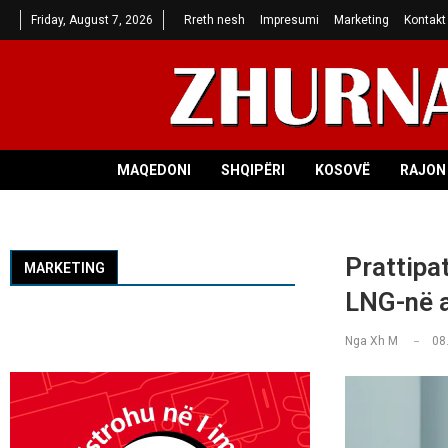
Friday, August 7, 2026
Rreth nesh
Impresumi
Marketing
Kontakt
MAQEDONI
SHQIPËRI
KOSOVË
RAJON 
Prattipat
MARKETING
LNG-në 
Nga
Xh M
08