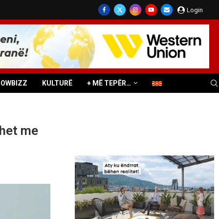
Login
HOWBIZZ
KULTURË
+ MË TEPËR…
ohet me