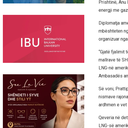
Prishtinë, Anu 
energji me gaz
Diplomatja ame
mbështeten ng
organizuar ng
“Gjatë fjalimit
mallrave të SH
LNG-në amerika
Ambasadës amer
Së voni, Pratti
nismave rajona
ardhmen e vet 
Qeveria në det
LNG-së amerika