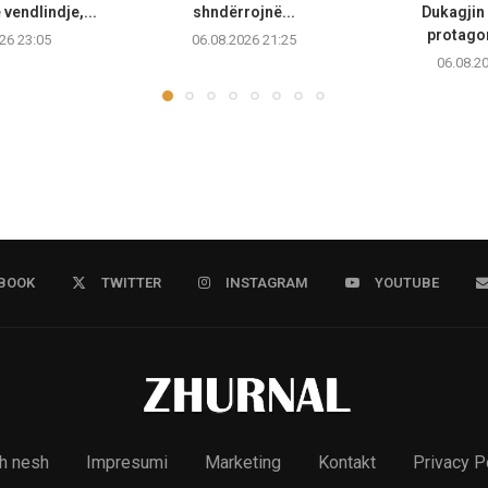
vendlindje,...
shndërrojnë...
Dukagjin 
protagon
26 23:05
06.08.2026 21:25
06.08.2
BOOK
TWITTER
INSTAGRAM
YOUTUBE
h nesh
Impresumi
Marketing
Kontakt
Privacy P