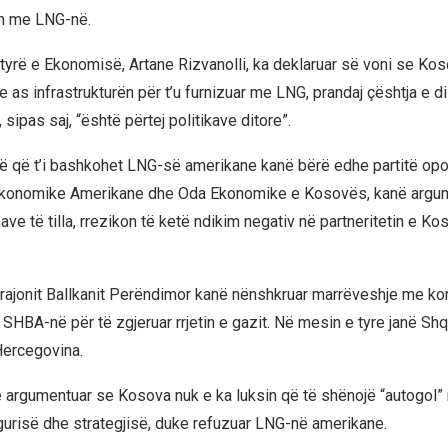
in me LNG-në.
etyrë e Ekonomisë, Artane Rizvanolli, ka deklaruar së voni se Kos
 as infrastrukturën për t’u furnizuar me LNG, prandaj çështja e di
 sipas saj, “është përtej politikave ditore”.
së që t’i bashkohet LNG-së amerikane kanë bërë edhe partitë opo
konomike Amerikane dhe Oda Ekonomike e Kosovës, kanë argu
ave të tilla, rrezikon të ketë ndikim negativ në partneritetin e 
 rajonit Ballkanit Perëndimor kanë nënshkruar marrëveshje me k
SHBA-në për të zgjeruar rrjetin e gazit. Në mesin e tyre janë Shq
Hercegovina.
 argumentuar se Kosova nuk e ka luksin që të shënojë “autogol” 
urisë dhe strategjisë, duke refuzuar LNG-në amerikane.