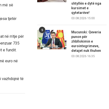
shtyllën e dytë nga
on më së
kursimet e
qytetarëve!
esa tjetër
03.08.2026 15:00
5
Mucunski: Qeveria
t në rritje për
punon për
zhbllokimin e
penzuar 735
eurointegrimeve,
t e fundit.
detajet nuk thuhen
03.08.2026 16:35
onë euro në
ji vazhdojnë të