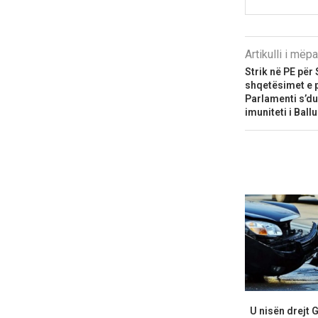
Artikulli i më
Strik në PE për
shqetësimet e 
Parlamenti s’du
imuniteti i Ballu
U nisën drejt 