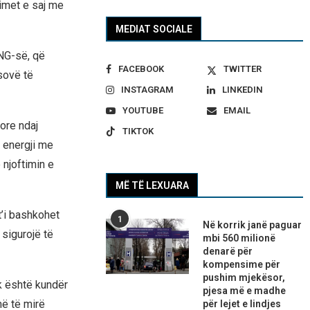
zimet e saj me
MEDIAT SOCIALE
NG-së, që
FACEBOOK
TWITTER
sovë të
INSTAGRAM
LINKEDIN
YOUTUBE
EMAIL
nore ndaj
TIKTOK
 energji me
njoftimin e
MË TË LEXUARA
t’i bashkohet
1
Në korrik janë paguar
sigurojë të
mbi 560 milionë
denarë për
kompensime për
pushim mjekësor,
k është kundër
pjesa më e madhe
më të mirë
për lejet e lindjes