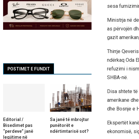
sesa furnizim
Ministrja në d
as përvojën dhe
gazit amerikan,
Thirrje Qeveri
ndërkaq Oda E
refuzimi i nism
POSTIMET E FUNDIT
SHBA-në.
Disa shtete të
amerikane dhe 
dhe Bosnje e 
Editorial /
Sa janë të mbrojtur
Ekspertët kanë
Bisedimet pas
punëtorët e
ekonomisë, sig
“perdeve” janë
ndërtimtarisë sot?
legjitime në