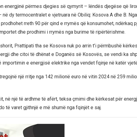
 energjinë përmes djegies së qymyrit – lëndës djegëse që lir
– në dy termocentralet e vjetruara në Obiliq: Kosova A dhe B. Nga
 prodhohet rreth 90 për qind e rrymës që konsumohet, ndërkaq pj
mportet dhe prodhimi i rrymës nga burime të ripërtërishme.
rshorit, Prattipati tha se Kosova nuk po arrin t’i përmbushë kërkesa
ergji dhe citoi të dhënat e Doganës së Kosovës, se vendi ka sh
 importimin e energjisë elektrike nga vendet fqinje në katër vjetë
regojnë një rritje nga 142 milionë euro në vitin 2024 në 259 mili
it, në një të ardhme të afërt, teksa çmimi dhe kërkesat për energ
do të varet gjithnjë e më shumë nga fqinjët e saj.