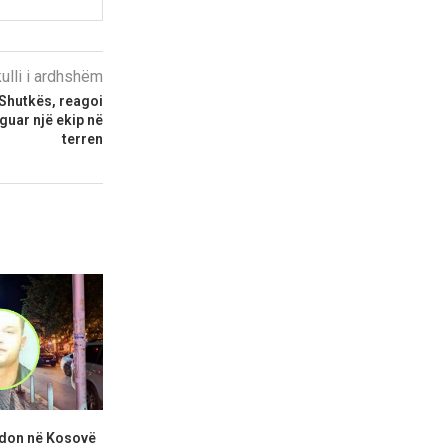
kulli i ardhshëm
 Shutkës, reagoi
rguar një ekip në
terren
adon në Kosovë
Abdixhiku: Po tentojmë t’i
KDI: Kuven