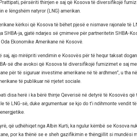
Prattipati, përsëriti thirrjen e saj që Kosova të diversifikojë furni
in e lëngshëm natyror (LNG) amerikan.
rikane kërkoi që Kosova të bëhet pjesë e nismave rajonale të L
a SHBA-ja, gjatë ndarjes së çmimeve për partneritetin SHBA-Ko
a Oda Ekonomike Amerikane në Kosovë.
 të saj, ajo mirëpriti vendimin e Kosovës për të hequr taksat doga
BA-së dhe avokoi që Kosova të diversifikojë furnizimet e saj me
ne për të siguruar investime amerikane në të ardhmen”, u tha në 
ikane të publikuar në rrjetet sociale.
pati disa herë i ka bërë thirrje Qeverisë në detyrë të Kosovës që 
le të LNG-së, duke argumentuar se kjo do t’i ndihmonte vendit të 
energjetike.
yrë, që udhëhiqet nga Albin Kurti, ka ngulur këmbë se Kosova nu
ne, por ka thënë se e sheh gazifikimin e thëngjillit si mundësi 