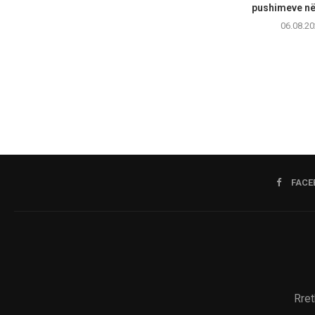
pushimeve në 
06.08.20
FACE
Rret