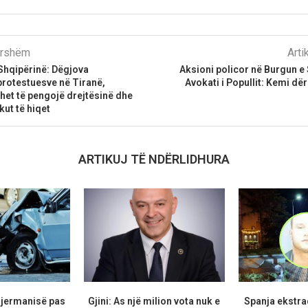
parshëm
Arti
 Shqipërinë: Dëgjova
Aksioni policor në Burgun e
protestuesve në Tiranë,
Avokati i Popullit: Kemi dë
het të pengojë drejtësinë dhe
kut të hiqet
ARTIKUJ TË NDËRLIDHURA
Gjermanisë pas
Gjini: As një milion vota nuk e
Spanja ekstr