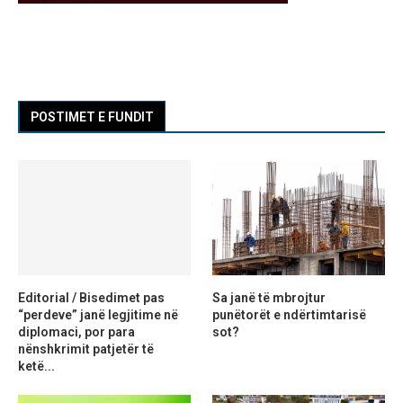
POSTIMET E FUNDIT
Editorial / Bisedimet pas
Sa janë të mbrojtur
“perdeve” janë legjitime në
punëtorët e ndërtimtarisë
diplomaci, por para
sot?
nënshkrimit patjetër të
ketë...