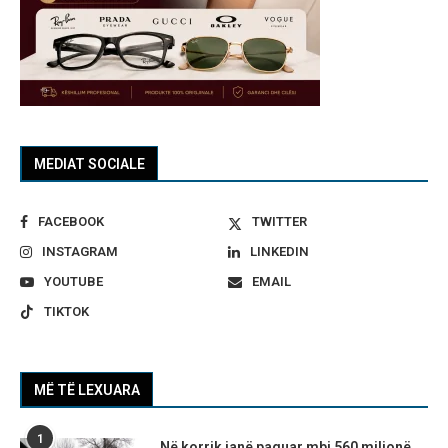
MEDIAT SOCIALE
FACEBOOK
TWITTER
INSTAGRAM
LINKEDIN
YOUTUBE
EMAIL
TIKTOK
MË TË LEXUARA
1
Në korrik janë paguar mbi 560 milionë