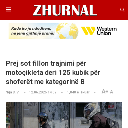
Prej sot fillon trajnimi për
motoçikleta deri 125 kubik për
shoferët me kategorinë B
A+
A-
Nga
D. V.
12.06.2026 14:09
1,848
e lexuar