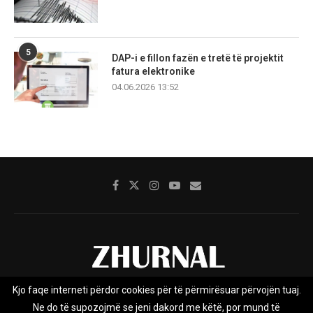
5
DAP-i e fillon fazën e tretë të projektit
fatura elektronike
04.06.2026 13:52
Kjo faqe interneti përdor cookies për të përmirësuar përvojën tuaj.
Rreth nesh
Impresumi
Marketing
Kontakt
Ne do të supozojmë se jeni dakord me këtë, por mund të