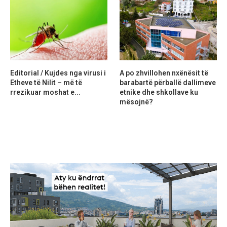
Editorial / Kujdes nga virusi i
A po zhvillohen nxënësit të
Etheve të Nilit – më të
barabartë përballë dallimeve
rrezikuar moshat e...
etnike dhe shkollave ku
mësojnë?