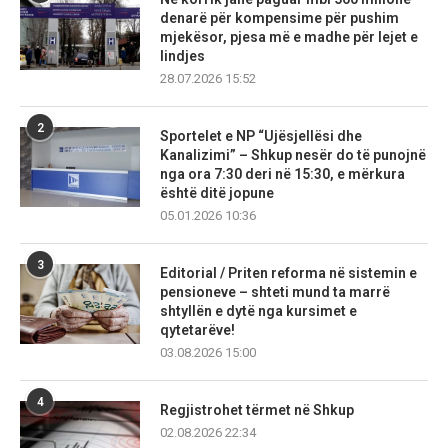
denarë për kompensime për pushim
mjekësor, pjesa më e madhe për lejet e
lindjes
28.07.2026 15:52
2
Sportelet e NP “Ujësjellësi dhe
Kanalizimi” – Shkup nesër do të punojnë
nga ora 7:30 deri në 15:30, e mërkura
është ditë jopune
05.01.2026 10:36
3
Editorial / Priten reforma në sistemin e
pensioneve – shteti mund ta marrë
shtyllën e dytë nga kursimet e
qytetarëve!
03.08.2026 15:00
4
Regjistrohet tërmet në Shkup
02.08.2026 22:34