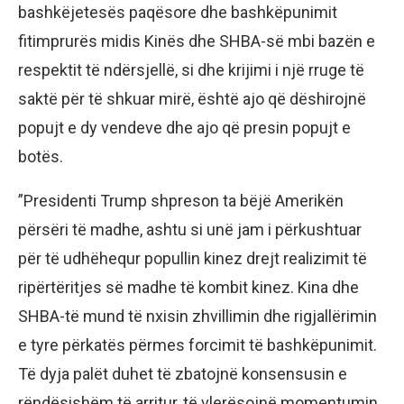
bashkëjetesës paqësore dhe bashkëpunimit
fitimprurës midis Kinës dhe SHBA-së mbi bazën e
respektit të ndërsjellë, si dhe krijimi i një rruge të
saktë për të shkuar mirë, është ajo që dëshirojnë
popujt e dy vendeve dhe ajo që presin popujt e
botës.
”Presidenti Trump shpreson ta bëjë Amerikën
përsëri të madhe, ashtu si unë jam i përkushtuar
për të udhëhequr popullin kinez drejt realizimit të
ripërtëritjes së madhe të kombit kinez. Kina dhe
SHBA-të mund të nxisin zhvillimin dhe rigjallërimin
e tyre përkatës përmes forcimit të bashkëpunimit.
Të dyja palët duhet të zbatojnë konsensusin e
rëndësishëm të arritur, të vlerësojnë momentumin