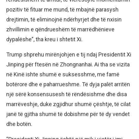
pozitiv të fituar me mund, të mbajnë parasysh
drejtimin, të eliminojnë ndërhyrjet dhe të nxisin
zhvillimin e qëndrueshëm të marrëdhënieve
dypalëshe”, tha kreu i shtetit Xi.
Trump shprehu mirënjohjen e tij ndaj Presidentit Xi
Jinping për ftesën në Zhongnanhai. Ai tha se vizita
në Kinë ishte shumë e suksesshme, me famë
botërore dhe e paharrueshme. Të dyja palët arritën
një sërë konsensusesh të rëndësishme dhe disa
marrëveshje, duke zgjidhur shumë çështje, të cilat
janë të gjitha shumë të dobishme për të dy vendet
dhe botën.