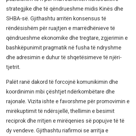
strategjike dhe të qëndrueshme midis Kinës dhe
SHBA-së. Gjithashtu arritën konsensus të
rëndësishëm për ruajtjen e marrëdhënieve të
qëndrueshme ekonomike dhe tregtare, zgjerimin e
bashkëpunimit pragmatik në fusha të ndryshme
dhe adresimin e duhur të shqetësimeve të njëri-
tjetrit.
Palët ranë dakord të forcojnë komunikimin dhe
koordinimin mbi çështjet ndërkombëtare dhe
rajonale. Vizita ishte e favorshme për promovimin e
mirëkuptimit të ndërsjellë, thellimin e besimit
reciprok dhe rritjen e mirëqenies së popujve të të
dy vendeve. Gjithashtu riafirmoi se arritja e