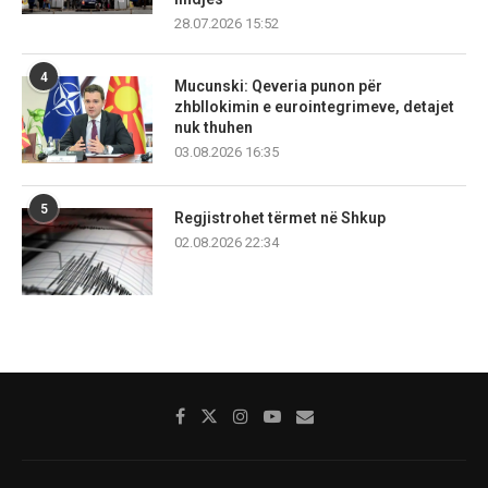
28.07.2026 15:52
4
Mucunski: Qeveria punon për
zhbllokimin e eurointegrimeve, detajet
nuk thuhen
03.08.2026 16:35
5
Regjistrohet tërmet në Shkup
02.08.2026 22:34