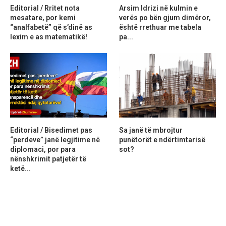
Editorial / Rritet nota
Arsim Idrizi në kulmin e
mesatare, por kemi
verës po bën gjum dimëror,
“analfabetë” që s’dinë as
është rrethuar me tabela
lexim e as matematikë!
pa...
Editorial / Bisedimet pas
Sa janë të mbrojtur
“perdeve” janë legjitime në
punëtorët e ndërtimtarisë
diplomaci, por para
sot?
nënshkrimit patjetër të
ketë...