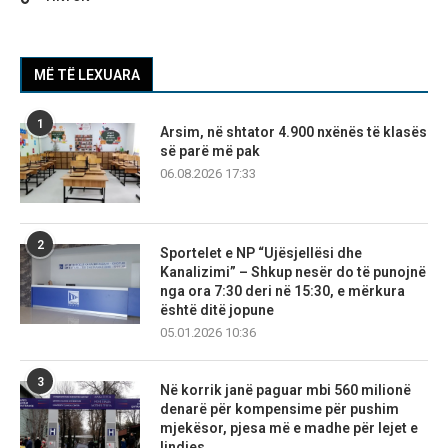
MË TË LEXUARA
1
Arsim, në shtator 4.900 nxënës të klasës
së parë më pak
06.08.2026 17:33
2
Sportelet e NP “Ujësjellësi dhe
Kanalizimi” – Shkup nesër do të punojnë
nga ora 7:30 deri në 15:30, e mërkura
është ditë jopune
05.01.2026 10:36
3
Në korrik janë paguar mbi 560 milionë
denarë për kompensime për pushim
mjekësor, pjesa më e madhe për lejet e
lindjes