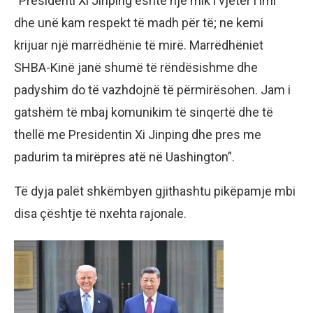
“Presidenti Xi Jinping është një mik i vjetër i imi
dhe unë kam respekt të madh për të; ne kemi
krijuar një marrëdhënie të mirë. Marrëdhëniet
SHBA-Kinë janë shumë të rëndësishme dhe
padyshim do të vazhdojnë të përmirësohen. Jam i
gatshëm të mbaj komunikim të sinqertë dhe të
thellë me Presidentin Xi Jinping dhe pres me
padurim ta mirëpres atë në Uashington”.
Të dyja palët shkëmbyen gjithashtu pikëpamje mbi
disa çështje të nxehta rajonale.