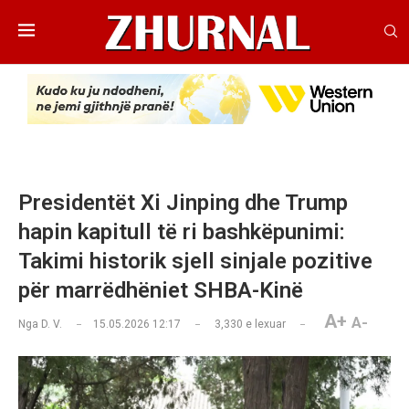
Presidentët Xi Jinping dhe Trump
hapin kapitull të ri bashkëpunimi:
Takimi historik sjell sinjale pozitive
për marrëdhëniet SHBA-Kinë
A+
A-
Nga
D. V.
15.05.2026 12:17
3,330
e lexuar