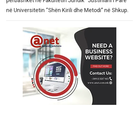
përbashkët në Fakultetin Juridik “Justiniani i Parë”
në Universitetin “Shën Kirili dhe Metodi” në Shkup.