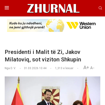
Presidenti i Malit të Zi, Jakov
Milatoviq, sot viziton Shkupin
A+
A-
Nga
D. V.
31.03.2026 10:44
1,313
e lexuar