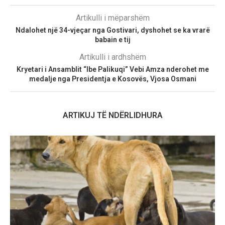
Artikulli i mëparshëm
Ndalohet një 34-vjeçar nga Gostivari, dyshohet se ka vrarë
babain e tij
Artikulli i ardhshëm
Kryetari i Ansamblit “Ibe Palikuqi” Vebi Amza nderohet me
medalje nga Presidentja e Kosovës, Vjosa Osmani
ARTIKUJ TË NDËRLIDHURA