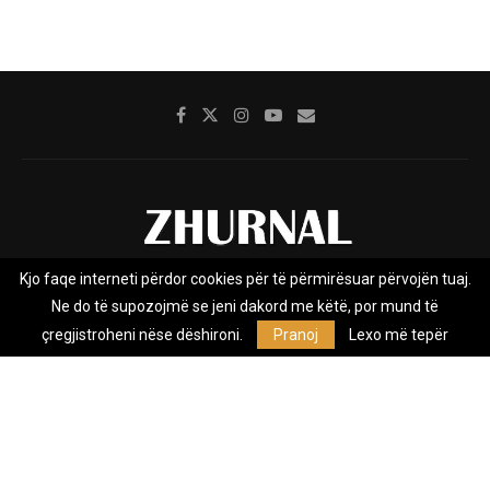
Kjo faqe interneti përdor cookies për të përmirësuar përvojën tuaj.
Rreth nesh
Impresumi
Marketing
Kontakt
Ne do të supozojmë se jeni dakord me këtë, por mund të
Privacy Policy
çregjistroheni nëse dëshironi.
Pranoj
Lexo më tepër
Zhurnal.mk është Agjenci e Lajmeve e pavarur, e themeluar në vitin
2009, që e mbulon Maqedoninë, Kosovën, Shqipërinë edhe lajmet
nga bota.
@2026 - All Right Reserved. Designed and Developed by
Anet.Com.Mk