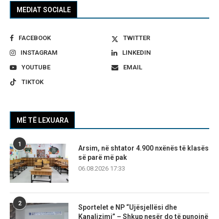
MEDIAT SOCIALE
FACEBOOK
TWITTER
INSTAGRAM
LINKEDIN
YOUTUBE
EMAIL
TIKTOK
MË TË LEXUARA
1
Arsim, në shtator 4.900 nxënës të klasës
së parë më pak
06.08.2026 17:33
2
Sportelet e NP “Ujësjellësi dhe
Kanalizimi” – Shkup nesër do të punojnë