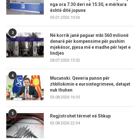
nga ora 7:30 deri në 15:30, e mërkura
është ditë jopune
05.01.2026 10:36
3
Në korrik janë paguar mbi 560 milionë
denarë për kompensime për pushim
mjekësor, pjesa më e madhe për lejet e
lindjes
28.07.2026 15:52
4
Mucunski: Qeveria punon për
zhbllokimin e eurointegrimeve, detajet
nuk thuhen
03.08.2026 16:35
5
Regjistrohet tërmet në Shkup
02.08.2026 22:34