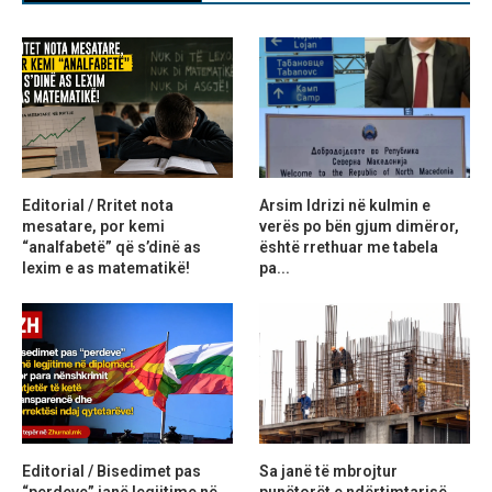
Editorial / Rritet nota
Arsim Idrizi në kulmin e
mesatare, por kemi
verës po bën gjum dimëror,
“analfabetë” që s’dinë as
është rrethuar me tabela
lexim e as matematikë!
pa...
Editorial / Bisedimet pas
Sa janë të mbrojtur
“perdeve” janë legjitime në
punëtorët e ndërtimtarisë