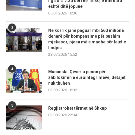
nga ora 7:30 deri në 15:30, e mërkura
është ditë jopune
05.01.2026 10:36
3
Në korrik janë paguar mbi 560 milionë
denarë për kompensime për pushim
mjekësor, pjesa më e madhe për lejet e
lindjes
28.07.2026 15:52
4
Mucunski: Qeveria punon për
zhbllokimin e eurointegrimeve, detajet
nuk thuhen
03.08.2026 16:35
5
Regjistrohet tërmet në Shkup
02.08.2026 22:34