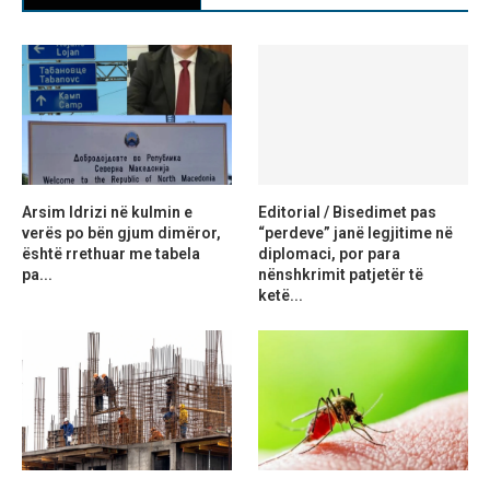
Arsim Idrizi në kulmin e
Editorial / Bisedimet pas
verës po bën gjum dimëror,
“perdeve” janë legjitime në
është rrethuar me tabela
diplomaci, por para
pa...
nënshkrimit patjetër të
ketë...