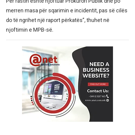
Për rastin është njoftuar Prokurori Publik dhe po
merren masa për sqarimin e incidentit, pas së cilës
do të ngrihet një raport përkatës”, thuhet në
njoftimin e MPB-së.