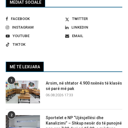
MEDIAT SOCIALE
FACEBOOK
TWITTER
INSTAGRAM
LINKEDIN
YOUTUBE
EMAIL
TIKTOK
MË TË LEXUARA
1
Arsim, në shtator 4.900 nxënës të klasës
së parë më pak
06.08.2026 17:33
2
Sportelet e NP “Ujësjellësi dhe
Kanalizimi” – Shkup nesër do të punojnë