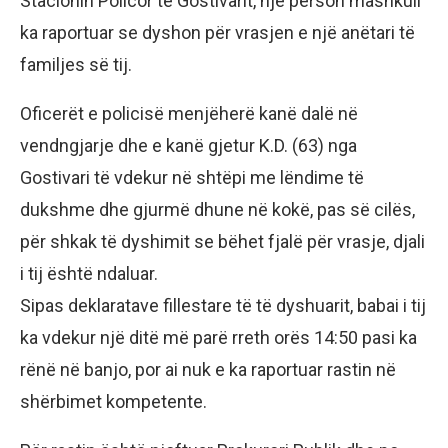
Stacionin Policor të Gostivarit, një person mashkull
ka raportuar se dyshon për vrasjen e një anëtari të
familjes së tij.
Oficerët e policisë menjëherë kanë dalë në
vendngjarje dhe e kanë gjetur K.D. (63) nga
Gostivari të vdekur në shtëpi me lëndime të
dukshme dhe gjurmë dhune në kokë, pas së cilës,
për shkak të dyshimit se bëhet fjalë për vrasje, djali
i tij është ndaluar.
Sipas deklaratave fillestare të të dyshuarit, babai i tij
ka vdekur një ditë më parë rreth orës 14:50 pasi ka
rënë në banjo, por ai nuk e ka raportuar rastin në
shërbimet kompetente.