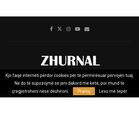
Kjo faqe interneti përdor cookies për të përmirësuar përvojën tuaj.
Rreth nesh
Impresumi
Marketing
Kontakt
Ne do të supozojmë se jeni dakord me këtë, por mund të
Privacy Policy
çregjistroheni nëse dëshironi.
Pranoj
Lexo më tepër
Zhurnal.mk është Agjenci e Lajmeve e pavarur, e themeluar në vitin
2009, që e mbulon Maqedoninë, Kosovën, Shqipërinë edhe lajmet
nga bota.
@2026 - All Right Reserved. Designed and Developed by
Anet.Com.Mk