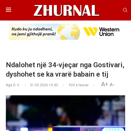
Ndalohet një 34-vjeçar nga Gostivari,
dyshohet se ka vrarë babain e tij
A+
A-
Nga
D. V.
31.03.2026 10:43
933
e lexuar