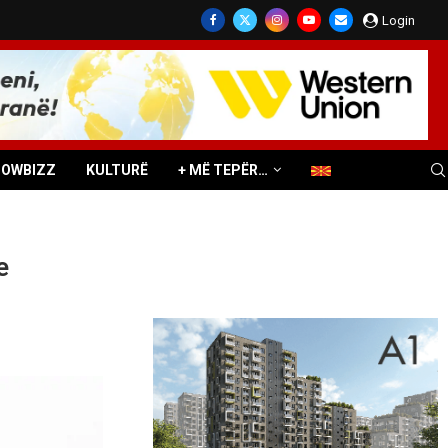
Login
HOWBIZZ
KULTURË
+ MË TEPËR…
e