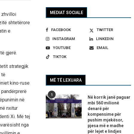
MEDIAT SOCIALE
zhvilloi
zitë shtetërore
FACEBOOK
TWITTER
atin e
INSTAGRAM
LINKEDIN
YOUTUBE
EMAIL
ë gjerë.
TIKTOK
etit strategjik
 të
MË TË LEXUARA
niet kino-ruse
r pandërprerë
1
Në korrik janë paguar
këpunimin në
mbi 560 milionë
në nxitur
denarë për
kompensime për
enti Xi. Më tej
pushim mjekësor,
avarësisht nga
pjesa më e madhe
për lejet e lindjes
villimin e