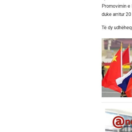
Promovimin e N
duke arritur 20
Të dy udhëheqë