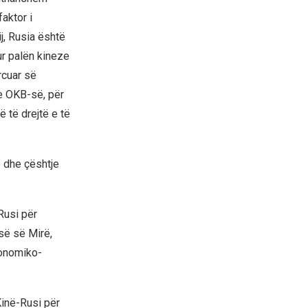
aktor i
j, Rusia është
r palën kineze
rcuar së
 e OKB-së, për
 të drejtë e të
 dhe çështje
Rusi për
së së Mirë,
konomiko-
Kinë-Rusi për