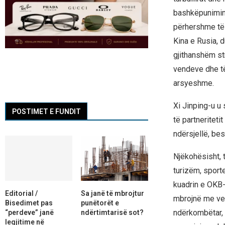
bashkëpunimin v
përhershme të 
Kina e Rusia, 
gjithanshëm str
vendeve dhe të
arsyeshme.
Xi Jinping-u u
POSTIMET E FUNDIT
të partneriteti
ndërsjellë, be
Njëkohësisht, 
turizëm, sporte
kuadrin e OKB-
Editorial /
Sa janë të mbrojtur
mbrojnë me ven
Bisedimet pas
punëtorët e
ndërkombëtar, 
“perdeve” janë
ndërtimtarisë sot?
legjitime në