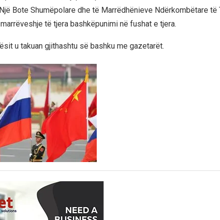
jë Bote Shumëpolare dhe të Marrëdhënieve Ndërkombëtare të Ti
 marrëveshje të tjera bashkëpunimi në fushat e tjera.
sit u takuan gjithashtu së bashku me gazetarët.