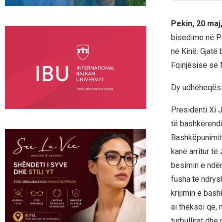
Pekin, 20 maj
bisedime në Pe
në Kinë. Gjatë 
Fqinjësisë së
Dy udhëheqësit
Presidenti Xi Ji
të bashkërendim
Bashkëpunimit 
kanë arritur të
besimin e ndër
fusha të ndrys
krijimin e bas
ai theksoi që,
turbullirat dhe