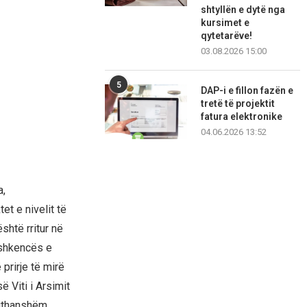
shtyllën e dytë nga
kursimet e
qytetarëve!
03.08.2026 15:00
5
DAP-i e fillon fazën e
tretë të projektit
fatura elektronike
04.06.2026 13:52
a,
et e nivelit të
është rritur në
 shkencës e
 prirje të mirë
ë Viti i Arsimit
jithanshëm