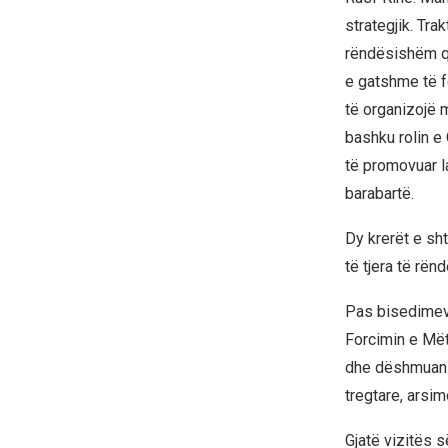
strategjik. Tra
rëndësishëm që
e gatshme të 
të organizojë 
bashku rolin e
të promovuar l
barabartë.
Dy krerët e s
të tjera të rë
Pas bisedimeve
Forcimin e Mët
dhe dëshmuan 
tregtare, arsim
Gjatë vizitës 