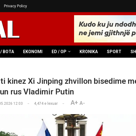
Privacy Policy
/ BOTA
EKONOMI
ED / OP
KRONIKA
SPORT
S
ti kinez Xi Jinping zhvillon bisedime m
n rus Vladimir Putin
A+
A-
05.2026 12:03
4,474
e lexuar