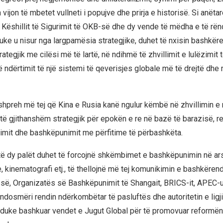
ijon të mbetet vullneti i popujve dhe prirja e historisë. Si anëtar
Këshillit të Sigurimit të OKB-së dhe dy vende të mëdha e të rë
duke u nisur nga largpamësia strategjike, duhet të nxisin bashkër
ategjik me cilësi më të lartë, në ndihmë të zhvillimit e lulëzimit 
 ndërtimit të një sistemi të qeverisjes globale më të drejtë dhe
 shpreh më tej që Kina e Rusia kanë ngulur këmbë në zhvillimin 
t të gjithanshëm strategjik për epokën e re në bazë të barazisë, r
simit dhe bashkëpunimit me përfitime të përbashkëta.
të dy palët duhet të forcojnë shkëmbimet e bashkëpunimin në arsi
, kinematografi etj., të thellojnë më tej komunikimin e bashkëren
së, Organizatës së Bashkëpunimit të Shangait, BRICS-it, APEC-ut
dosmëri rendin ndërkombëtar të pasluftës dhe autoritetin e ligji
duke bashkuar vendet e Jugut Global për të promovuar reformën 