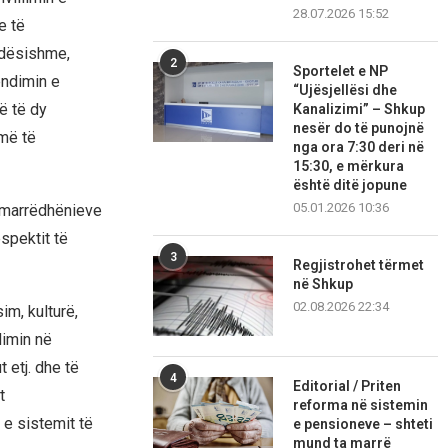
28.07.2026 15:52
e të
ndësishme,
2
Sportelet e NP
endimin e
“Ujësjellësi dhe
të të dy
Kanalizimi” – Shkup
nesër do të punojnë
 më të
nga ora 7:30 deri në
15:30, e mërkura
është ditë jopune
05.01.2026 10:36
e marrëdhënieve
espektit të
3
Regjistrohet tërmet
në Shkup
02.08.2026 22:34
m, kulturë,
dimin në
 etj. dhe të
4
Editorial / Priten
t
reforma në sistemin
e sistemit të
e pensioneve – shteti
mund ta marrë