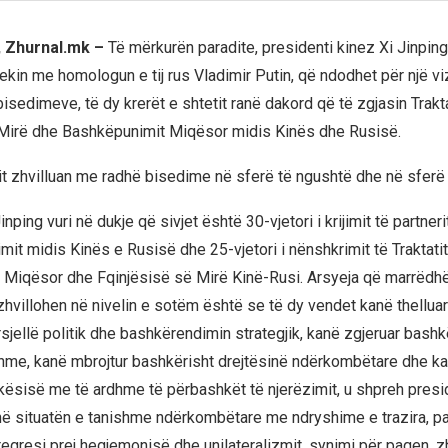
, Zhurnal.mk –
Të mërkurën paradite, presidenti kinez Xi Jinping 
kin me homologun e tij rus Vladimir Putin, që ndodhet për një vi
bisedimeve, të dy krerët e shtetit ranë dakord që të zgjasin Trakt
 Mirë dhe Bashkëpunimit Miqësor midis Kinës dhe Rusisë.
 zhvilluan me radhë bisedime në sferë të ngushtë dhe në sferë t
nping vuri në dukje që sivjet është 30-vjetori i krijimit të partnerit
it midis Kinës e Rusisë dhe 25-vjetori i nënshkrimit të Traktatit
Miqësor dhe Fqinjësisë së Mirë Kinë-Rusi. Arsyeja që marrëdhë
 zhvillohen në nivelin e sotëm është se të dy vendet kanë thellua
sjellë politik dhe bashkërendimin strategjik, kanë zgjeruar bash
hme, kanë mbrojtur bashkërisht drejtësinë ndërkombëtare dhe ka
hkësisë me të ardhme të përbashkët të njerëzimit, u shpreh presid
 në situatën e tanishme ndërkombëtare me ndryshime e trazira, p
 regresi prej hegjemonisë dhe unilateralizmit, synimi për paqen, zh