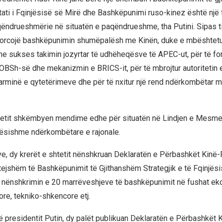
ktati i Fqinjësisë së Mirë dhe Bashkëpunimi ruso-kinez është një f
ndrueshmërie në situatën e paqëndrueshme, tha Putini. Sipas ti
forcojë bashkëpunimin shumëpalësh me Kinën, duke e mbështetu
me sukses takimin jozyrtar të udhëheqësve të APEC-ut, për të fo
 OBSh-së dhe mekanizmin e BRICS-it, për të mbrojtur autoritetin
arminë e qytetërimeve dhe për të nxitur një rend ndërkombëtar më
htetit shkëmbyen mendime edhe për situatën në Lindjen e Mesme
ndësishme ndërkombëtare e rajonale.
, dy krerët e shtetit nënshkruan Deklaratën e Përbashkët Kinë-
ejshëm të Bashkëpunimit të Gjithanshëm Strategjik e të Fqinjësi
nënshkrimin e 20 marrëveshjeve të bashkëpunimit në fushat e
ore, tekniko-shkencore etj.
së presidentit Putin, dy palët publikuan Deklaratën e Përbashkët 