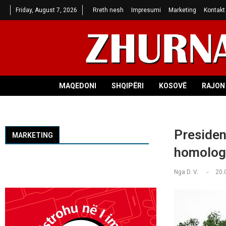
Friday, August 7, 2026
Rreth nesh
Impresumi
Marketing
Kontakt
MAQEDONI
SHQIPËRI
KOSOVË
RAJON 
Presiden
MARKETING
homologu
Nga
D. V.
20.