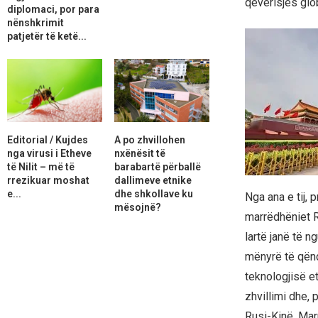
qeverisjes glo
diplomaci, por para
nënshkrimit
patjetër të ketë...
Editorial / Kujdes
A po zhvillohen
nga virusi i Etheve
nxënësit të
të Nilit – më të
barabartë përballë
rrezikuar moshat
dallimeve etnike
e...
dhe shkollave ku
Nga ana e tij, 
mësojnë?
marrëdhëniet Ru
lartë janë të n
mënyrë të qënd
teknologjisë et
zhvillimi dhe, 
Rusi-Kinë. Mar