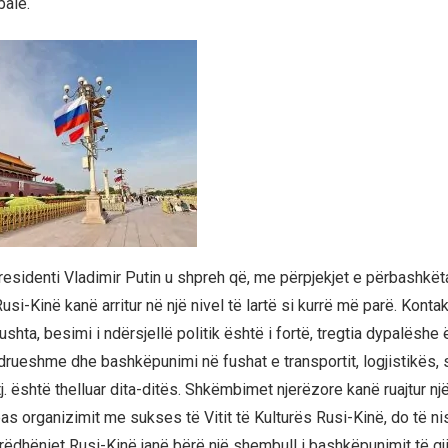
bale.
presidenti Vladimir Putin u shpreh që, me përpjekjet e përbashkët
si-Kinë kanë arritur në një nivel të lartë si kurrë më parë. Kontakt
gushta, besimi i ndërsjellë politik është i fortë, tregtia dypalëshe 
rueshme dhe bashkëpunimi në fushat e transportit, logjistikës,
j. është thelluar dita-ditës. Shkëmbimet njerëzore kanë ruajtur një
pas organizimit me sukses të Vitit të Kulturës Rusi-Kinë, do të nis
rëdhëniet Rusi-Kinë janë bërë një shembull i bashkëpunimit të g