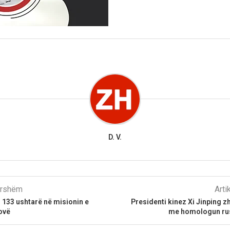
D. V.
parshëm
Arti
 133 ushtarë në misionin e
Presidenti kinez Xi Jinping z
ovë
me homologun rus