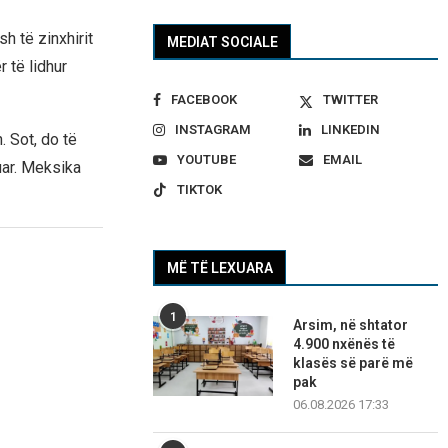
h të zinxhirit
MEDIAT SOCIALE
 të lidhur
FACEBOOK
TWITTER
INSTAGRAM
LINKEDIN
. Sot, do të
YOUTUBE
EMAIL
uar. Meksika
TIKTOK
MË TË LEXUARA
1
Arsim, në shtator
4.900 nxënës të
klasës së parë më
pak
06.08.2026 17:33