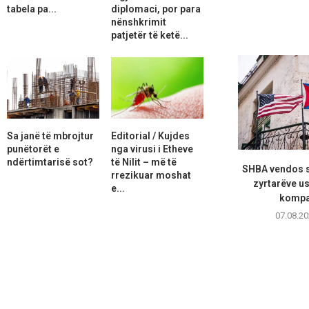
tabela pa...
diplomaci, por para
nënshkrimit
patjetër të ketë...
Sa janë të mbrojtur
Editorial / Kujdes
punëtorët e
nga virusi i Etheve
ndërtimtarisë sot?
të Nilit – më të
SHBA vendos s
rrezikuar moshat
zyrtarëve u
e...
kompan
07.08.20