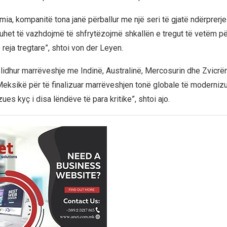
a, kompanitë tona janë përballur me një seri të gjatë ndërprerjes
Duhet të vazhdojmë të shfrytëzojmë shkallën e tregut të vetëm për
reja tregtare”, shtoi von der Leyen.
 lidhur marrëveshje me Indinë, Australinë, Mercosurin dhe Zvicrën
eksikë për të finalizuar marrëveshjen tonë globale të moderniz
zues kyç i disa lëndëve të para kritike”, shtoi ajo.