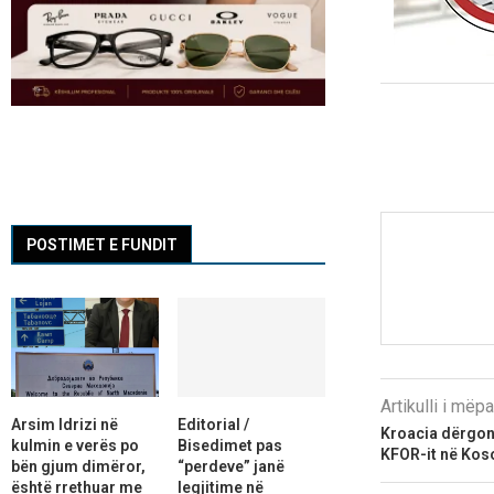
POSTIMET E FUNDIT
Artikulli i më
Arsim Idrizi në
Editorial /
Kroacia dërgon
kulmin e verës po
Bisedimet pas
KFOR-it në Kos
bën gjum dimëror,
“perdeve” janë
është rrethuar me
legjitime në