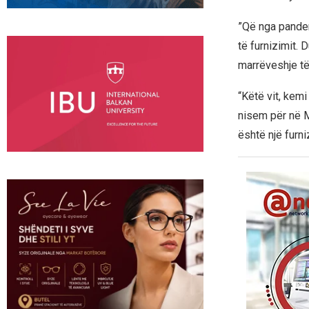
”Që nga pandemi
të furnizimit. 
marrëveshje të 
“Këtë vit, kemi
nisem për në M
është një furni