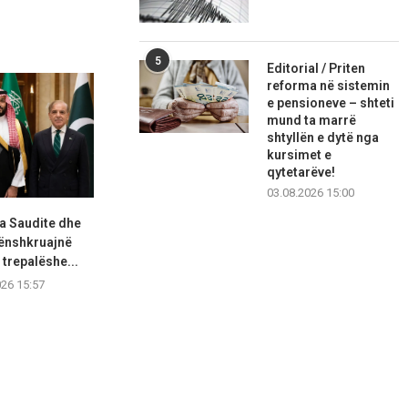
5
Editorial / Priten
reforma në sistemin
e pensioneve – shteti
mund ta marrë
shtyllën e dytë nga
kursimet e
qytetarëve!
03.08.2026 15:00
ia Saudite dhe
Kinë, nis shqyrtimi i
Madridi: R
nënshkruajnë
produkteve të firmës
kontrollet kufi
trepalëshe...
amerikane...
d
026 15:57
07.08.2026 15:55
07.08.2