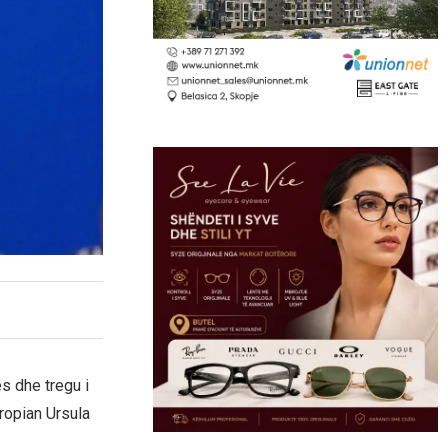
 dhe tregu i
ropian Ursula