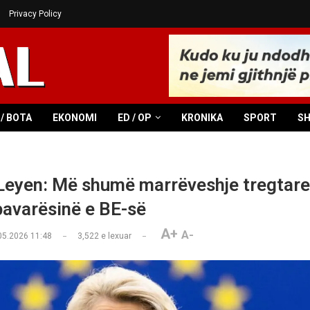
Privacy Policy
/ BOTA
EKONOMI
ED / OP
KRONIKA
SPORT
S
Leyen: Më shumë marrëveshje tregtare
pavarësinë e BE-së
A+
A-
05.2026 11:48
3,522
e lexuar