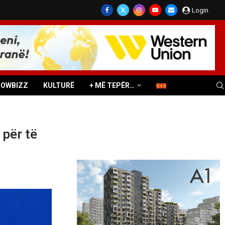
Login
HOWBIZZ
KULTURË
+ MË TEPËR…
 për të