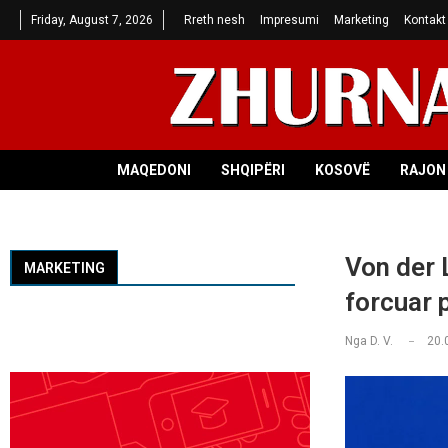
Friday, August 7, 2026
Rreth nesh
Impresumi
Marketing
Kontakt
MAQEDONI
SHQIPËRI
KOSOVË
RAJON 
Von der 
MARKETING
forcuar 
Nga
D. V.
20.