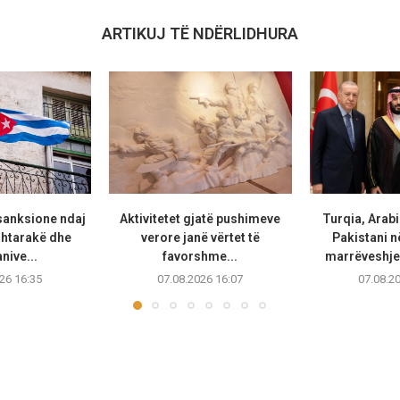
ARTIKUJ TË NDËRLIDHURA
anksione ndaj
Aktivitetet gjatë pushimeve
Turqia, Arab
shtarakë dhe
verore janë vërtet të
Pakistani 
ive...
favorshme...
marrëveshje 
26 16:35
07.08.2026 16:07
07.08.2