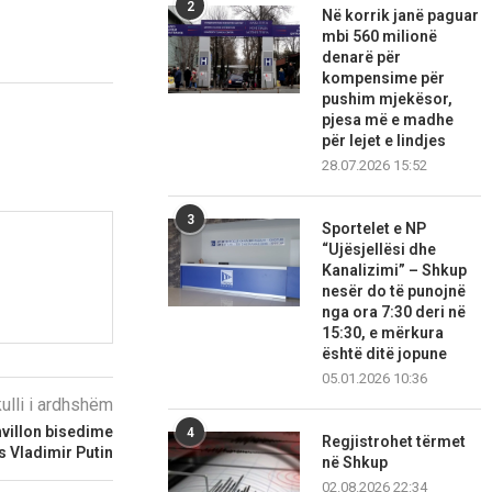
2
Në korrik janë paguar
mbi 560 milionë
denarë për
kompensime për
pushim mjekësor,
pjesa më e madhe
për lejet e lindjes
28.07.2026 15:52
3
Sportelet e NP
“Ujësjellësi dhe
Kanalizimi” – Shkup
nesër do të punojnë
nga ora 7:30 deri në
15:30, e mërkura
është ditë jopune
05.01.2026 10:36
kulli i ardhshëm
hvillon bisedime
4
Regjistrohet tërmet
 Vladimir Putin
në Shkup
02.08.2026 22:34