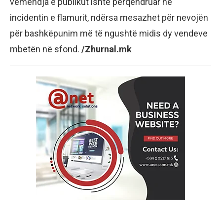
vëmendja e publikut ishte përqendruar në
incidentin e flamurit, ndërsa mesazhet për nevojën
për bashkëpunim më të ngushtë midis dy vendeve
mbetën në sfond.
/Zhurnal.mk