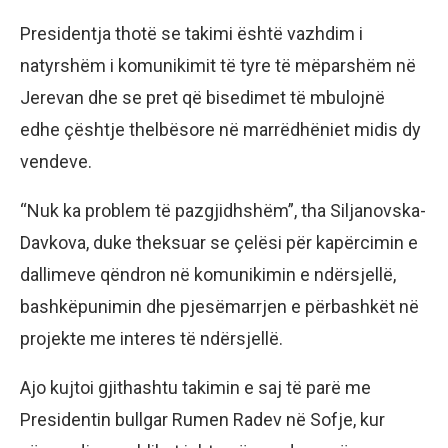
Presidentja thotë se takimi është vazhdim i
natyrshëm i komunikimit të tyre të mëparshëm në
Jerevan dhe se pret që bisedimet të mbulojnë
edhe çështje thelbësore në marrëdhëniet midis dy
vendeve.
“Nuk ka problem të pazgjidhshëm”, tha Siljanovska-
Davkova, duke theksuar se çelësi për kapërcimin e
dallimeve qëndron në komunikimin e ndërsjellë,
bashkëpunimin dhe pjesëmarrjen e përbashkët në
projekte me interes të ndërsjellë.
Ajo kujtoi gjithashtu takimin e saj të parë me
Presidentin bullgar Rumen Radev në Sofje, kur