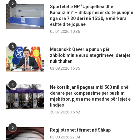
2
Sportelet e NP “Ujësjellësi dhe
Kanalizimi” – Shkup nesër do të punojnë
nga ora 7:30 deri në 15:30, e mërkura
është ditë jopune
05.01.2026 10:36
3
Mucunski: Qeveria punon për
zhbllokimin e eurointegrimeve, detajet
nuk thuhen
03.08.2026 16:35
4
Në korrik janë paguar mbi 560 milionë
denarë për kompensime për pushim
mjekësor, pjesa më e madhe për lejet e
lindjes
28.07.2026 15:52
5
Regjistrohet tërmet në Shkup
02.08.2026 22:34