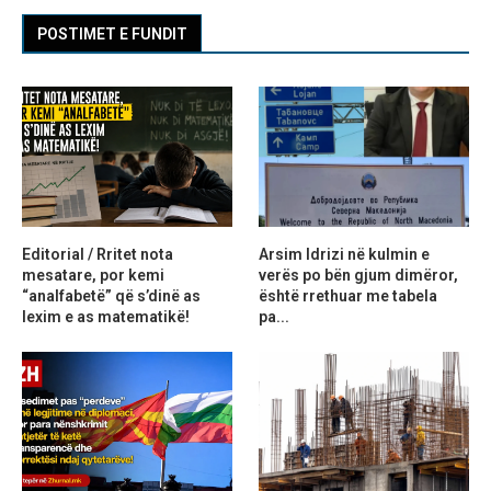
POSTIMET E FUNDIT
Editorial / Rritet nota
Arsim Idrizi në kulmin e
mesatare, por kemi
verës po bën gjum dimëror,
“analfabetë” që s’dinë as
është rrethuar me tabela
lexim e as matematikë!
pa...