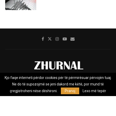
Kjo faqe interneti përdor cookies për të përmirësuar përvojën tuaj.
Rreth nesh
Impresumi
Marketing
Kontakt
Ne do të supozojmë se jeni dakord me këtë, por mund të
Privacy Policy
çregjistroheni nëse dëshironi.
Pranoj
Lexo më tepër
Zhurnal.mk është Agjenci e Lajmeve e pavarur, e themeluar në vitin
2009, që e mbulon Maqedoninë, Kosovën, Shqipërinë edhe lajmet
nga bota.