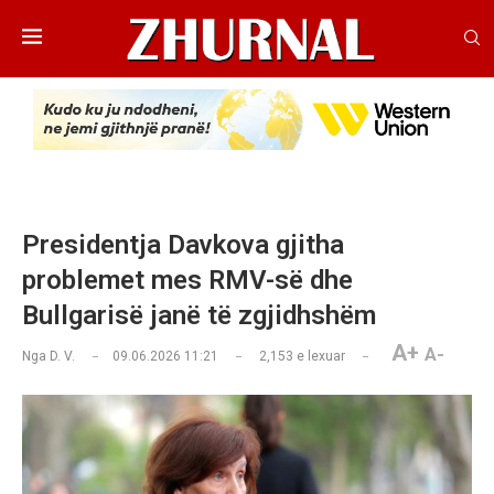
Presidentja Davkova gjitha
problemet mes RMV-së dhe
Bullgarisë janë të zgjidhshëm
A+
A-
Nga
D. V.
09.06.2026 11:21
2,153
e lexuar