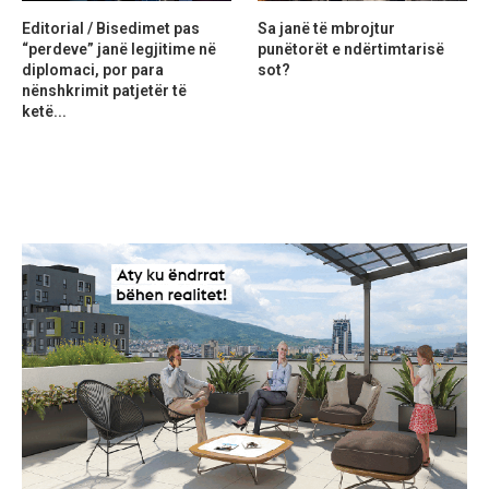
Editorial / Bisedimet pas
Sa janë të mbrojtur
“perdeve” janë legjitime në
punëtorët e ndërtimtarisë
diplomaci, por para
sot?
nënshkrimit patjetër të
ketë...