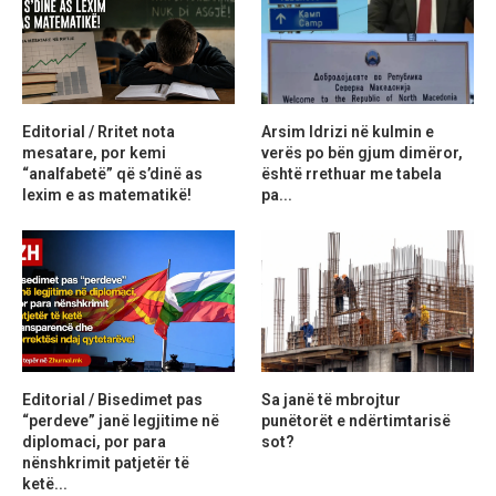
Editorial / Rritet nota
Arsim Idrizi në kulmin e
mesatare, por kemi
verës po bën gjum dimëror,
“analfabetë” që s’dinë as
është rrethuar me tabela
lexim e as matematikë!
pa...
Editorial / Bisedimet pas
Sa janë të mbrojtur
“perdeve” janë legjitime në
punëtorët e ndërtimtarisë
diplomaci, por para
sot?
nënshkrimit patjetër të
ketë...