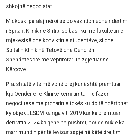
shkojnë negociatat.
Mickoski paralajmëroi se po vazhdon edhe ndërtimi
i Spitalit Klinik në Shtip, së bashku me fakultetin e
mjekësisë dhe konviktin e studentëve, si dhe
Spitalin Klinik në Tetovë dhe Qendrën
Shëndetësore me veprimtari të zgjeruar në
Kërçovë.
Pra, shtatë vite më vonë prej kur është premtuar
kjo Qendër e re Klinike kemi arritur në fazën
negociuese me pronarin e tokës ku do të ndërtohet
ky objekt. LSDM ka nga viti 2019 kur ka premtuar
deri vitin 2024 ka qenë në pushtet, por që nuk e ka
marr mundin për të lëvizur asgjë në këtë drejtim.