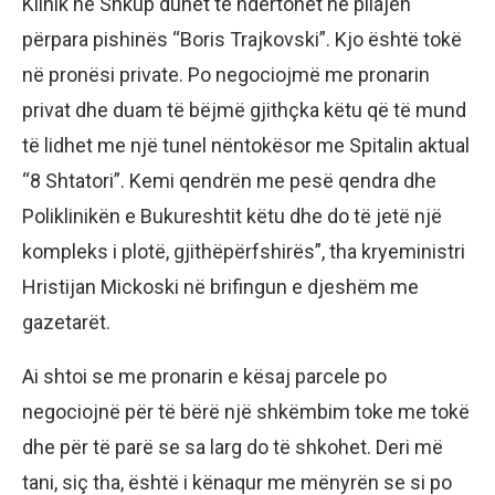
Klinik në Shkup duhet të ndërtohet në pllajën
përpara pishinës “Boris Trajkovski”. Kjo është tokë
në pronësi private. Po negociojmë me pronarin
privat dhe duam të bëjmë gjithçka këtu që të mund
të lidhet me një tunel nëntokësor me Spitalin aktual
“8 Shtatori”. Kemi qendrën me pesë qendra dhe
Poliklinikën e Bukureshtit këtu dhe do të jetë një
kompleks i plotë, gjithëpërfshirës”, ​​tha kryeministri
Hristijan Mickoski në brifingun e djeshëm me
gazetarët.
Ai shtoi se me pronarin e kësaj parcele po
negociojnë për të bërë një shkëmbim toke me tokë
dhe për të parë se sa larg do të shkohet. Deri më
tani, siç tha, është i kënaqur me mënyrën se si po