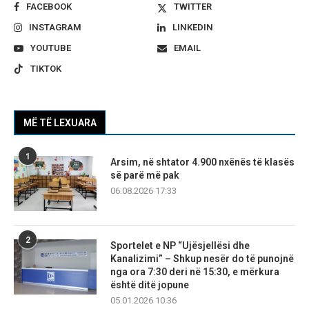
FACEBOOK
TWITTER
INSTAGRAM
LINKEDIN
YOUTUBE
EMAIL
TIKTOK
MË TË LEXUARA
1
Arsim, në shtator 4.900 nxënës të klasës
së parë më pak
06.08.2026 17:33
2
Sportelet e NP “Ujësjellësi dhe
Kanalizimi” – Shkup nesër do të punojnë
nga ora 7:30 deri në 15:30, e mërkura
është ditë jopune
05.01.2026 10:36