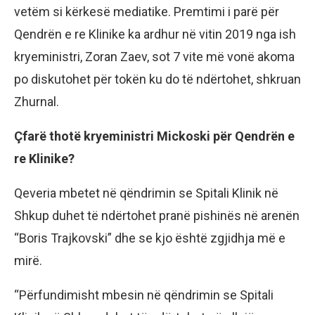
vetëm si kërkesë mediatike. Premtimi i parë për
Qendrën e re Klinike ka ardhur në vitin 2019 nga ish
kryeministri, Zoran Zaev, sot 7 vite më vonë akoma
po diskutohet për tokën ku do të ndërtohet, shkruan
Zhurnal.
Çfarë thotë kryeministri Mickoski për Qendrën e
re Klinike?
Qeveria mbetet në qëndrimin se Spitali Klinik në
Shkup duhet të ndërtohet pranë pishinës në arenën
“Boris Trajkovski” dhe se kjo është zgjidhja më e
mirë.
“Përfundimisht mbesin në qëndrimin se Spitali