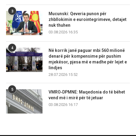
3
Mucunski: Qeveria punon për
zhbllokimin e eurointegrimeve, detajet
nuk thuhen
03.08.2026 16:35
4
Në korrik janë paguar mbi 560 milionë
denarë për kompensime për pushim
mjekësor, pjesa më e madhe për lejet e
lindjes
28.07.2026 15:52
5
VMRO‑DPMNE: Maqedonia do të bëhet
vend më i mirë për të jetuar
03.08.2026 16:17