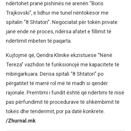
ndërtohet pranë pishinës në arenën “Boris
Trajkovski”, e lidhur me tunel nëntokësor me
spitalin “8 Shtatori”. Negociatat për tokën private
janë ende në proces, ndërsa afatet e fillimit të
ndërtimit mbeten të paqarta.
Kujtojmë që, Qendra Klinike ekzistuese “Nënë
Tereza” vazhdon të funksionojë me kapacitete të
mbingarkuara. Derisa spitali “8 Shtatori” po
përgatitet të marrë rol më të madh si qendër
rajonale. Premtimi i fundit është që ndërtimi të nisë
pas përfundimit të procedurave të shkëmbimit të
tokës dhe tenderimit, por pa datë konkrete.
/Zhurnal.mk