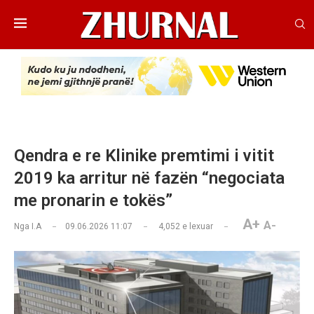
Qendra e re Klinike premtimi i vitit
2019 ka arritur në fazën “negociata
me pronarin e tokës”
A+
A-
Nga
I.A
09.06.2026 11:07
4,052
e lexuar