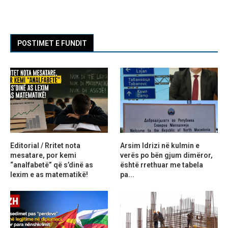
POSTIMET E FUNDIT
Editorial / Rritet nota
Arsim Idrizi në kulmin e
mesatare, por kemi
verës po bën gjum dimëror,
“analfabetë” që s’dinë as
është rrethuar me tabela
lexim e as matematikë!
pa...