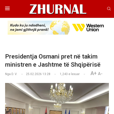
Presidentja Osmani pret në takim
ministren e Jashtme të Shqipërisë
A+
A-
Nga
D. V.
25.02.2026 13:28
1,243
e lexuar