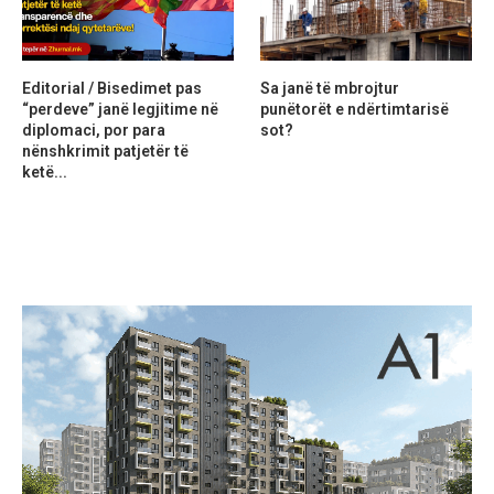
Editorial / Bisedimet pas
Sa janë të mbrojtur
“perdeve” janë legjitime në
punëtorët e ndërtimtarisë
diplomaci, por para
sot?
nënshkrimit patjetër të
ketë...