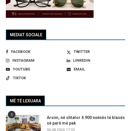
MEDIAT SOCIALE
FACEBOOK
TWITTER
INSTAGRAM
LINKEDIN
YOUTUBE
EMAIL
TIKTOK
MË TË LEXUARA
1
Arsim, në shtator 4.900 nxënës të klasës
së parë më pak
06.08.2026 17:33