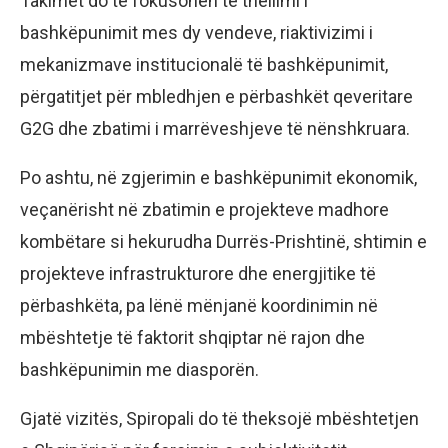
Takimet do të fokusohen te thellimi i
bashkëpunimit mes dy vendeve, riaktivizimi i
mekanizmave institucionalë të bashkëpunimit,
përgatitjet për mbledhjen e përbashkët qeveritare
G2G dhe zbatimi i marrëveshjeve të nënshkruara.
Po ashtu, në zgjerimin e bashkëpunimit ekonomik,
veçanërisht në zbatimin e projekteve madhore
kombëtare si hekurudha Durrës-Prishtinë, shtimin e
projekteve infrastrukturore dhe energjitike të
përbashkëta, pa lënë mënjanë koordinimin në
mbështetje të faktorit shqiptar në rajon dhe
bashkëpunimin me diasporën.
Gjatë vizitës, Spiropali do të theksojë mbështetjen