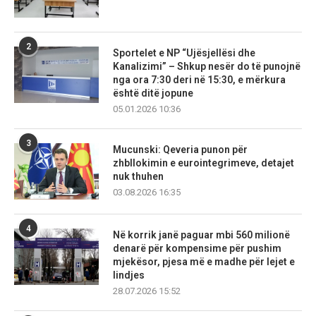
2
Sportelet e NP “Ujësjellësi dhe
Kanalizimi” – Shkup nesër do të punojnë
nga ora 7:30 deri në 15:30, e mërkura
është ditë jopune
05.01.2026 10:36
3
Mucunski: Qeveria punon për
zhbllokimin e eurointegrimeve, detajet
nuk thuhen
03.08.2026 16:35
4
Në korrik janë paguar mbi 560 milionë
denarë për kompensime për pushim
mjekësor, pjesa më e madhe për lejet e
lindjes
28.07.2026 15:52