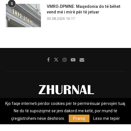
5
VMRO‑DPMNE: Maqedonia do të bëhet
vend më i mirë për të jetuar
03.08.2026 16:17
Kjo faqe interneti përdor cookies për të përmirësuar përvojën tuaj.
Rreth nesh
Impresumi
Marketing
Kontakt
Ne do të supozojmë se jeni dakord me këtë, por mund të
Privacy Policy
çregjistroheni nëse dëshironi.
Pranoj
Lexo më tepër
Zhurnal.mk është Agjenci e Lajmeve e pavarur, e themeluar në vitin
2009, që e mbulon Maqedoninë, Kosovën, Shqipërinë edhe lajmet