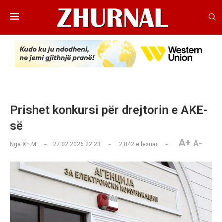
Prishet konkursi për drejtorin e AKE-
së
A+
A-
Nga
Xh M
27.02.2026 22:23
2,842
e lexuar