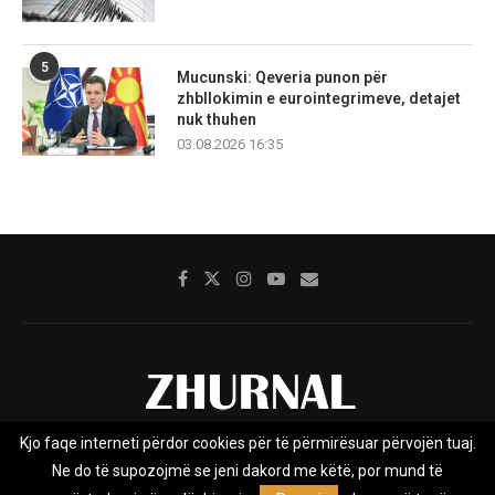
5
Mucunski: Qeveria punon për
zhbllokimin e eurointegrimeve, detajet
nuk thuhen
03.08.2026 16:35
Kjo faqe interneti përdor cookies për të përmirësuar përvojën tuaj.
Rreth nesh
Impresumi
Marketing
Kontakt
Ne do të supozojmë se jeni dakord me këtë, por mund të
Privacy Policy