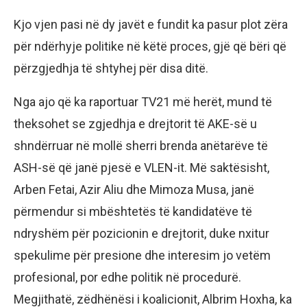
Kjo vjen pasi në dy javët e fundit ka pasur plot zëra
për ndërhyje politike në këtë proces, gjë që bëri që
përzgjedhja të shtyhej për disa ditë.
Nga ajo që ka raportuar TV21 më herët, mund të
theksohet se zgjedhja e drejtorit të AKE-së u
shndërruar në mollë sherri brenda anëtarëve të
ASH-së që janë pjesë e VLEN-it. Më saktësisht,
Arben Fetai, Azir Aliu dhe Mimoza Musa, janë
përmendur si mbështetës të kandidatëve të
ndryshëm për pozicionin e drejtorit, duke nxitur
spekulime për presione dhe interesim jo vetëm
profesional, por edhe politik në procedurë.
Megjithatë, zëdhënësi i koalicionit, Albrim Hoxha, ka