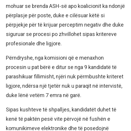
mohuar se brenda ASH-së apo koalicionit ka ndonjë
përplasje për poste, duke e cilësuar këtë si
përpjekje për të krijuar perceptim negativ dhe duke
siguruar se procesi po zhvillohet sipas kritereve
profesionale dhe ligjore.
Përndryshe, nga komisioni që e menaxhon
procesin u pat bërë e ditur se nga 9 kandidatë të
parashikuar fillimisht, njëri nuk përmbushte kriteret
ligjore, ndërsa një tjetër nuk u paraqit në intervistë,
duke lënë vetëm 7 emra në garë.
Sipas kushteve të shpalljes, kandidatët duhet të
kenë të paktën pesë vite përvojë në fushën e
komunikimeve elektronike dhe të posedojnë