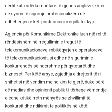
certifikata ndërkombëtare të gjuhës angleze, kriter
që synon të sigurojë profesionalizëm në
udhëheqjen e këtij institucioni rregullator kyç.
Agjencia për Komunikime Elektronike luan një rol të
rëndësishëm në rregullimin e tregut të
telekomunikacioneve, mbikëqyrjen e operatorëve
të telekomunikacionit, si edhe në sigurimin e
konkurrencës së ndershme për qytetarët dhe
bizneset. Për këtë arsye, zgjedhja e drejtorit të ri
shihet si një vendim me ndikim të gjerë, duke bërë
që medias dhe opinionit publik t’i tërheqë vëmendje
e edhe kritikë rreth mënyrës së zhvillimit të
konkursit dhe ndikimit të politikës në këtë