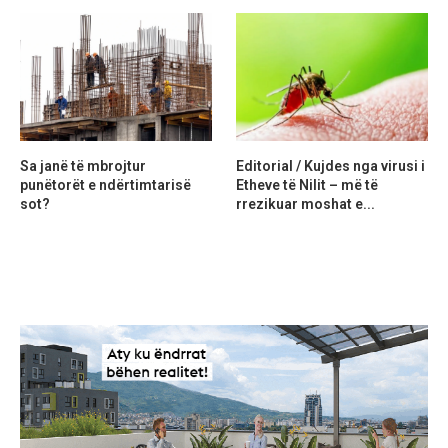
Sa janë të mbrojtur
Editorial / Kujdes nga virusi i
punëtorët e ndërtimtarisë
Etheve të Nilit – më të
sot?
rrezikuar moshat e...