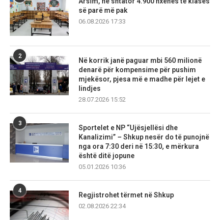
Arsim, në shtator 4.900 nxënës të klasës
së parë më pak
06.08.2026 17:33
2
Në korrik janë paguar mbi 560 milionë
denarë për kompensime për pushim
mjekësor, pjesa më e madhe për lejet e
lindjes
28.07.2026 15:52
3
Sportelet e NP “Ujësjellësi dhe
Kanalizimi” – Shkup nesër do të punojnë
nga ora 7:30 deri në 15:30, e mërkura
është ditë jopune
05.01.2026 10:36
4
Regjistrohet tërmet në Shkup
02.08.2026 22:34