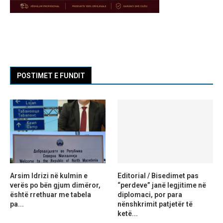
POSTIMET E FUNDIT
Arsim Idrizi në kulmin e
Editorial / Bisedimet pas
verës po bën gjum dimëror,
“perdeve” janë legjitime në
është rrethuar me tabela
diplomaci, por para
pa...
nënshkrimit patjetër të
ketë...