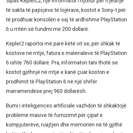
Sipas KeplerL2, një informator i njohur për rrjedhje
të sakta të pajisjeve të lojërave, kostot e Sony-t për
të prodhuar konsolën e saj të ardhshme PlayStation
6 u rritën së fundmi me 200 dollarë.
Kepler2 raportoi më parë këtë vit se, për shkak të
kostove në rritje, fatura e materialeve të PlayStation
6 ishte 760 dollarë. Pra, informatori tani thotë se
kostot gjithnjë në rritje e kanë çuar koston e
prodhimit të PlayStation 6 në një shifër
marramendëse prej 960 dollarësh.
Bumi i inteligjencës artificiale vazhdon të shkaktojë
probleme masive të furnizimit për çipat e
kompjuterëve, ruajtjen dhe memorien në të gjithë