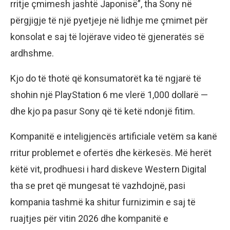
rritje çmimesh jashtë Japonisë”, tha Sony në
përgjigje të një pyetjeje në lidhje me çmimet për
konsolat e saj të lojërave video të gjeneratës së
ardhshme.
Kjo do të thotë që konsumatorët ka të ngjarë të
shohin një PlayStation 6 me vlerë 1,000 dollarë —
dhe kjo pa pasur Sony që të ketë ndonjë fitim.
Kompanitë e inteligjencës artificiale vetëm sa kanë
rritur problemet e ofertës dhe kërkesës. Më herët
këtë vit, prodhuesi i hard diskeve Western Digital
tha se pret që mungesat të vazhdojnë, pasi
kompania tashmë ka shitur furnizimin e saj të
ruajtjes për vitin 2026 dhe kompanitë e