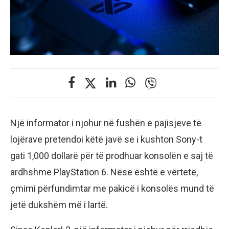
Një informator i njohur në fushën e pajisjeve të
lojërave pretendoi këtë javë se i kushton Sony-t
gati 1,000 dollarë për të prodhuar konsolën e saj të
ardhshme PlayStation 6. Nëse është e vërtetë,
çmimi përfundimtar me pakicë i konsolës mund të
jetë dukshëm më i lartë.