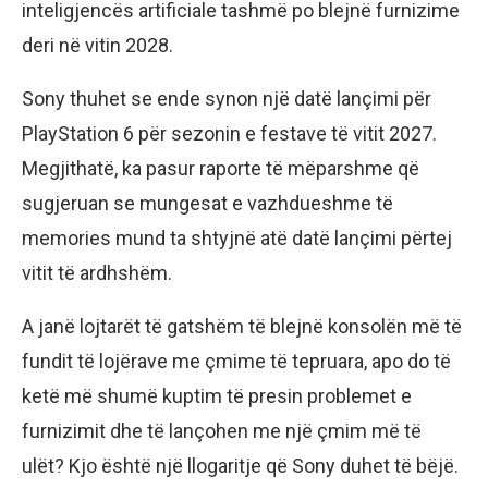
inteligjencës artificiale tashmë po blejnë furnizime
deri në vitin 2028.
Sony thuhet se ende synon një datë lançimi për
PlayStation 6 për sezonin e festave të vitit 2027.
Megjithatë, ka pasur raporte të mëparshme që
sugjeruan se mungesat e vazhdueshme të
memories mund ta shtyjnë atë datë lançimi përtej
vitit të ardhshëm.
A janë lojtarët të gatshëm të blejnë konsolën më të
fundit të lojërave me çmime të tepruara, apo do të
ketë më shumë kuptim të presin problemet e
furnizimit dhe të lançohen me një çmim më të
ulët? Kjo është një llogaritje që Sony duhet të bëjë.