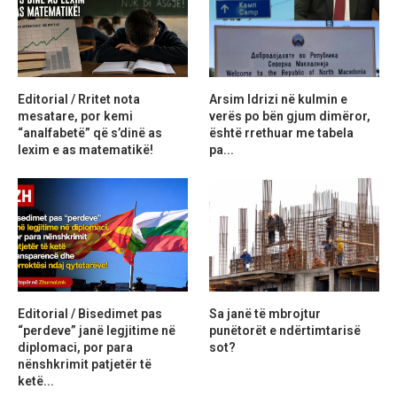
Editorial / Rritet nota
Arsim Idrizi në kulmin e
mesatare, por kemi
verës po bën gjum dimëror,
“analfabetë” që s’dinë as
është rrethuar me tabela
lexim e as matematikë!
pa...
Editorial / Bisedimet pas
Sa janë të mbrojtur
“perdeve” janë legjitime në
punëtorët e ndërtimtarisë
diplomaci, por para
sot?
nënshkrimit patjetër të
ketë...