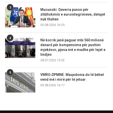
3
Mucunski: Qeveria punon për
zhbllokimin e eurointegrimeve, detajet
nuk thuhen
03.08.2026 16:35
4
Në korrik janë paguar mbi 560 milionë
denarë për kompensime për pushim
mjekësor, pjesa më e madhe për lejet e
lindjes
28.07.2026 15:52
5
VMRO‑DPMNE: Maqedonia do të bëhet
vend më i mirë për të jetuar
03.08.2026 16:17