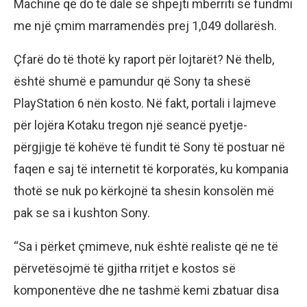
Machine që do të dalë së shpejti mbërriti së fundmi
me një çmim marramendës prej 1,049 dollarësh.
Çfarë do të thotë ky raport për lojtarët? Në thelb,
është shumë e pamundur që Sony ta shesë
PlayStation 6 nën kosto. Në fakt, portali i lajmeve
për lojëra Kotaku tregon një seancë pyetje-
përgjigje të kohëve të fundit të Sony të postuar në
faqen e saj të internetit të korporatës, ku kompania
thotë se nuk po kërkojnë ta shesin konsolën më
pak se sa i kushton Sony.
“Sa i përket çmimeve, nuk është realiste që ne të
përvetësojmë të gjitha rritjet e kostos së
komponentëve dhe ne tashmë kemi zbatuar disa