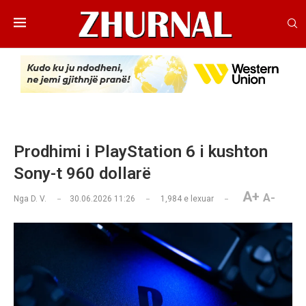
Prodhimi i PlayStation 6 i kushton
Sony-t 960 dollarë
A+
A-
Nga
D. V.
30.06.2026 11:26
1,984
e lexuar