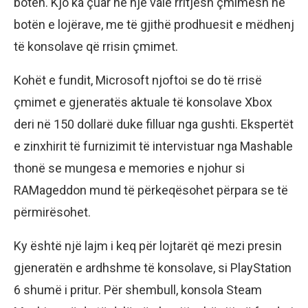
botën. Kjo ka çuar në një valë rritjesh çmimesh në
botën e lojërave, me të gjithë prodhuesit e mëdhenj
të konsolave që rrisin çmimet.
Kohët e fundit, Microsoft njoftoi se do të rrisë
çmimet e gjeneratës aktuale të konsolave Xbox
deri në 150 dollarë duke filluar nga gushti. Ekspertët
e zinxhirit të furnizimit të intervistuar nga Mashable
thonë se mungesa e memories e njohur si
RAMageddon mund të përkeqësohet përpara se të
përmirësohet.
Ky është një lajm i keq për lojtarët që mezi presin
gjeneratën e ardhshme të konsolave, si PlayStation
6 shumë i pritur. Për shembull, konsola Steam