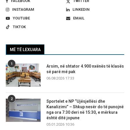
FACEBOOK
TWITTER
INSTAGRAM
LINKEDIN
YOUTUBE
EMAIL
TIKTOK
MË TË LEXUARA
1
Arsim, në shtator 4.900 nxënës të klasës
së parë më pak
06.08.2026 17:33
2
Sportelet e NP “Ujësjellësi dhe
Kanalizimi” – Shkup nesër do të punojnë
nga ora 7:30 deri në 15:30, e mërkura
është ditë jopune
05.01.2026 10:36