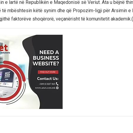
in e lartë në Republikën e Maqedonisë së Veriut. Ata u bëjnë thir
të mbështesin këtë synim dhe që Propozim-ligji për Arsimin e 
 gjithë faktorëve shoqërorë, veçanërisht të komunitetit akademik.