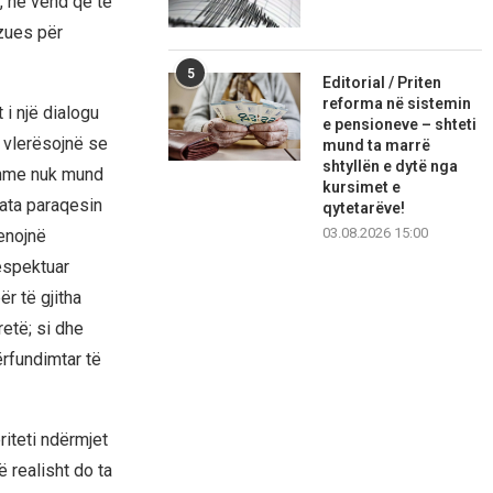
, në vend që të
izues për
5
Editorial / Priten
reforma në sistemin
 i një dialogu
e pensioneve – shteti
 vlerësojnë se
mund ta marrë
shtyllën e dytë nga
eshme nuk mund
kursimet e
 ata paraqesin
qytetarëve!
03.08.2026 15:00
enojnë
respektuar
r të gjitha
retë; si dhe
ërfundimtar të
iteti ndërmjet
 realisht do ta