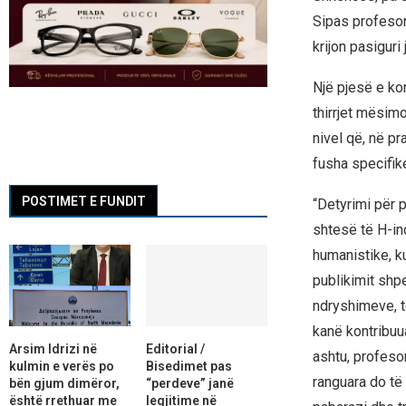
Sipas profesor
krijon pasiguri
Një pjesë e ko
thirrjet mësim
nivel që, në p
fusha specifik
POSTIMET E FUNDIT
“Detyrimi për 
shtesë të H-in
humanistike, ku
publikimit shp
ndryshimeve, të
kanë kontribuu
Arsim Idrizi në
Editorial /
ashtu, profeso
kulmin e verës po
Bisedimet pas
ranguara do të 
bën gjum dimëror,
“perdeve” janë
është rrethuar me
legjitime në