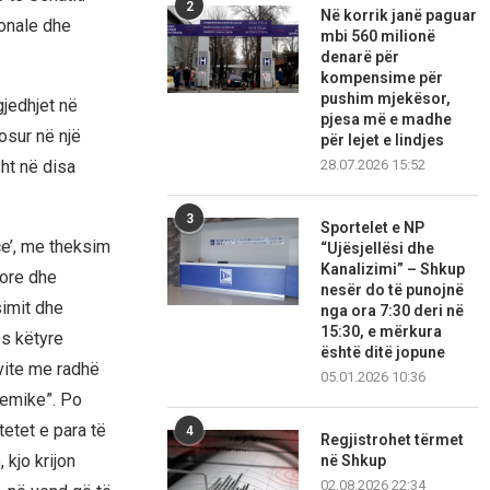
2
Në korrik janë paguar
ionale dhe
mbi 560 milionë
denarë për
kompensime për
pushim mjekësor,
jedhjet në
pjesa më e madhe
osur në një
për lejet e lindjes
28.07.2026 15:52
ht në disa
3
Sportelet e NP
ce’, me theksim
“Ujësjellësi dhe
Kanalizimi” – Shkup
rore dhe
nesër do të punojnë
simit dhe
nga ora 7:30 deri në
15:30, e mërkura
es këtyre
është ditë jopune
 vite me radhë
05.01.2026 10:36
demike”. Po
etet e para të
4
Regjistrohet tërmet
 kjo krijon
në Shkup
02.08.2026 22:34