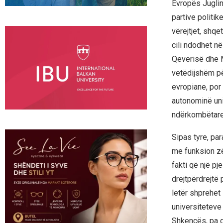
Evropës Juglind
partive politi
vërejtjet, shqe
cili ndodhet në
Qeverisë dhe M
vetëdijshëm për
evropiane, por
autonominë uni
ndërkombëtare 
Sipas tyre, par
me funksion zë
fakti që një pj
drejtpërdrejtë
letër shprehet
universiteteve 
Shkencës, pa da