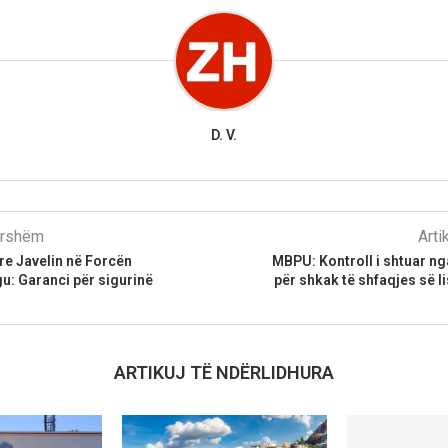
D. V.
parshëm
Arti
re Javelin në Forcën
MBPU: Kontroll i shtuar n
u: Garanci për sigurinë
për shkak të shfaqjes së l
ARTIKUJ TË NDËRLIDHURA