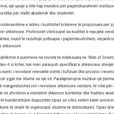
ëve, një qasje e tillë hap mundësi për paqëndrueshmëri instituc
 juridike për stafin akademik dhe studentët.
nsiderueshme e letrës i kushtohet kritereve të propozuara për zg
ore-shkencore. Profesorët vlerësojnë se kushtet e reja janë vend
raktikë, mund të rezultojë pothuajse i papërmbushshëm, veçanëris
e shkencore.
publikimin e punimeve në revista të indeksuara në ‘Web of Scien
dex-it si kriter, nuk merr parasysh specifikat e shkencave shoqë
 numri i revistave relevante është i kufizuar dhe procesi i recen
esh zgjat më shumë se një vit. Paralajmërojmë rrezikun që përm
 margjinalizohet roli i revistave shkencore vendore, të cilat për
ar në zhvillimin e mendimit shkencor kombëtar dhe traditës aka
rët kundërshtojnë dispozitën sipas së cilës vetëm katër universit
kenë të drejtë të organizojnë studime të doktoraturës. Sipas tyre,