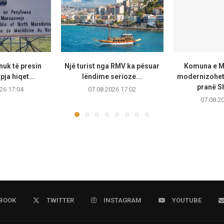
uk të presin
Një turist nga RMV ka pësuar
Komuna e Ma
pja hiqet...
lëndime serioze...
modernizohet 
pranë Sh
26 17:04
07.08.2026 17:02
07.08.2
BOOK
TWITTER
INSTAGRAM
YOUTUBE