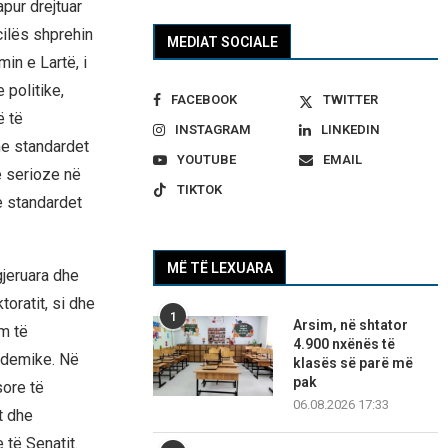
pur drejtuar
cilës shprehin
MEDIAT SOCIALE
in e Lartë, i
 politike,
FACEBOOK
TWITTER
ë të
INSTAGRAM
LINKEDIN
me standardet
YOUTUBE
EMAIL
e serioze në
TIKTOK
e standardet
MË TË LEXUARA
gjeruara dhe
oratit, si dhe
1
Arsim, në shtator
im të
4.900 nxënës të
ademike. Në
klasës së parë më
pak
ore të
06.08.2026 17:33
t dhe
 të Senatit.