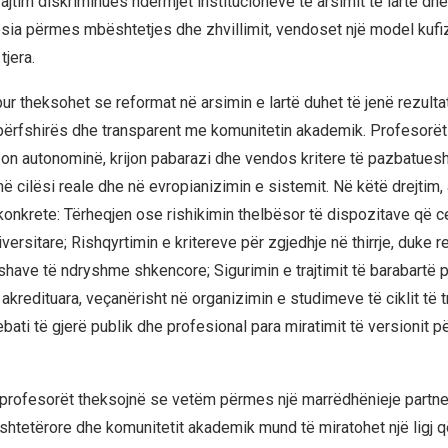
ajtim diskriminues ndërmjet institucioneve të arsimit të lartë dhe
lësia përmes mbështetjes dhe zhvillimit, vendoset një model kuf
tjera.
ur theksohet se reformat në arsimin e lartë duhet të jenë rezultat
hëpërfshirës dhe transparent me komunitetin akademik. Profesorët
fizon autonominë, krijon pabarazi dhe vendos kritere të pazbatu
në cilësi reale dhe në evropianizimin e sistemit. Në këtë drejtim,
konkrete: Tërheqjen ose rishikimin thelbësor të dispozitave që c
ersitare; Rishqyrtimin e kritereve për zgjedhje në thirrje, duke 
shave të ndryshme shkencore; Sigurimin e trajtimit të barabartë pë
 akredituara, veçanërisht në organizimin e studimeve të ciklit të t
bati të gjerë publik dhe profesional para miratimit të versionit p
profesorët theksojnë se vetëm përmes një marrëdhënieje partner
shtetërore dhe komunitetit akademik mund të miratohet një ligj që