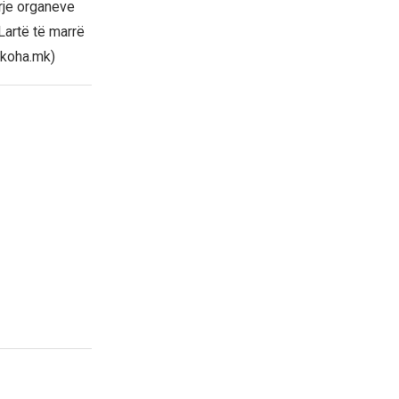
rje organeve
Lartë të marrë
(koha.mk)