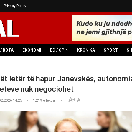
Privacy Policy
/ BOTA
EKONOMI
ED / OP
KRONIKA
SPORT
S
ët letër të hapur Janevskës, autonomi
teteve nuk negociohet
A+
A-
02.2026 14:25
1,219
e lexuar