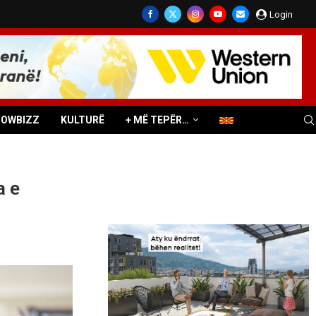
Login
HOWBIZZ
KULTURË
+ MË TEPËR…
a e