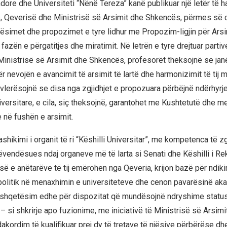
ore dhe Universiteti “Nënë Tereza” kanë publikuar një letër të ha
ke, Qeverisë dhe Ministrisë së Arsimit dhe Shkencës, përmes së 
tësimet dhe propozimet e tyre lidhur me Propozim-ligjin për Arsim
 fazën e përgatitjes dhe miratimit. Në letrën e tyre drejtuar partive
inistrisë së Arsimit dhe Shkencës, profesorët theksojnë se jan
 nevojën e avancimit të arsimit të lartë dhe harmonizimit të tij 
 vlerësojnë se disa nga zgjidhjet e propozuara përbëjnë ndërhyrj
versitare, e cila, siç theksojnë, garantohet me Kushtetutë dhe m
në fushën e arsimit.
ashikimi i organit të ri “Këshilli Universitar”, me kompetenca të z
vendësues ndaj organeve më të larta si Senati dhe Këshilli i Rekt
esë e anëtarëve të tij emërohen nga Qeveria, krijon bazë për ndik
 politik në menaxhimin e universiteteve dhe cenon pavarësinë ak
 shqetësim edhe për dispozitat që mundësojnë ndryshime status
– si shkrirje apo fuzionime, me iniciativë të Ministrisë së Arsimi
kordim të kualifikuar prej dy të tretave të njësive përbërëse dhe