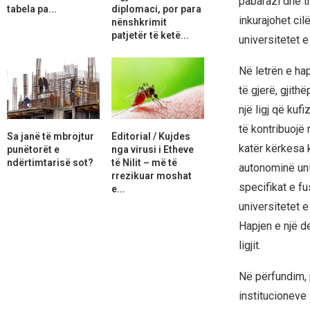
pabarazi dhe tr
tabela pa...
diplomaci, por para
inkurajohet ci
nënshkrimit
patjetër të ketë...
universitetet e 
Në letrën e hap
të gjerë, gjit
një ligj që ku
të kontribuojë 
Sa janë të mbrojtur
Editorial / Kujdes
katër kërkesa 
punëtorët e
nga virusi i Etheve
ndërtimtarisë sot?
të Nilit – më të
autonominë univ
rrezikuar moshat
specifikat e fu
e...
universitetet e
Hapjen e një de
ligjit.
Në përfundim, 
institucioneve 