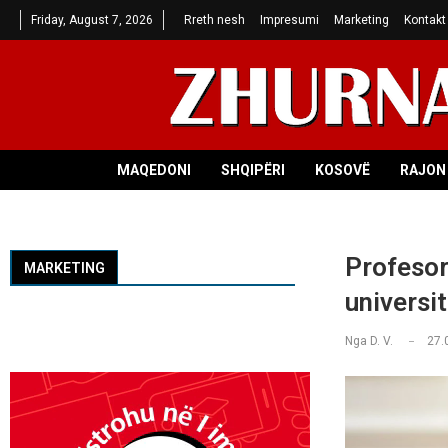
Friday, August 7, 2026
Rreth nesh
Impresumi
Marketing
Kontakt
MAQEDONI
SHQIPËRI
KOSOVË
RAJON 
Profesor
MARKETING
universi
Nga
D. V.
27.