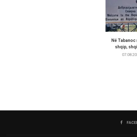
Në Tabanoc n
shqip, shqi
07.08.20
FACE