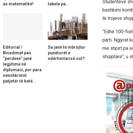
Studentëve shq
as matematikë!
tabela pa...
bashkimi kombë
të trojeve shqi
“Edhe 100-fish
parti. Ngjyrat 
Editorial /
Sa janë të mbrojtur
me shpirt pa a
Bisedimet pas
punëtorët e
shqiptare”, u s
“perdeve” janë
ndërtimtarisë sot?
legjitime në
diplomaci, por para
nënshkrimit
patjetër të ketë...