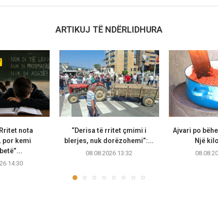
ARTIKUJ TË NDËRLIDHURA
 Rritet nota
“Derisa të rritet çmimi i
Ajvari po bëhe
 por kemi
blerjes, nuk dorëzohemi”:...
Një kil
betë”...
08.08.2026 13:32
08.08.2
26 14:30