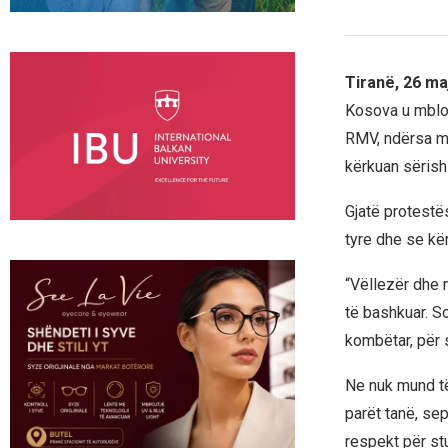
Tiranë, 26 ma
Kosova u mblod
RMV, ndërsa m
kërkuan sërish 
Gjatë protestë
tyre dhe se kë
“Vëllezër dhe m
të bashkuar. So
kombëtar, për 
Ne nuk mund të
parët tanë, se
respekt për st