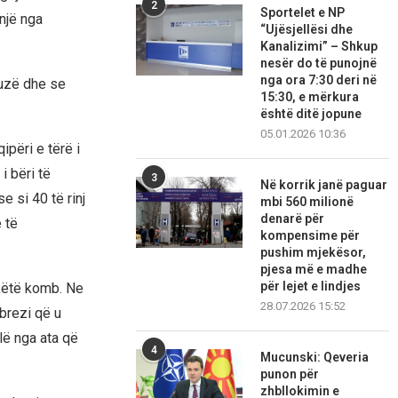
2
Sportelet e NP
një nga
“Ujësjellësi dhe
Kanalizimi” – Shkup
nesër do të punojnë
nga ora 7:30 deri në
auzë dhe se
15:30, e mërkura
është ditë jopune
05.01.2026 10:36
përi e tërë i
i bëri të
3
Në korrik janë paguar
 si 40 të rinj
mbi 560 milionë
denarë për
 të
kompensime për
pushim mjekësor,
pjesa më e madhe
për lejet e lindjes
 këtë komb. Ne
28.07.2026 15:52
 brezi që u
lë nga ata që
4
Mucunski: Qeveria
punon për
zhbllokimin e