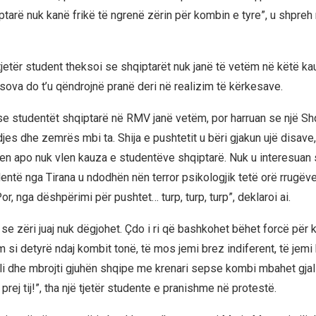
tarë nuk kanë frikë të ngrenë zërin për kombin e tyre”, u shpreh 
tjetër student theksoi se shqiptarët nuk janë të vetëm në këtë k
sova do t’u qëndrojnë pranë deri në realizim të kërkesave.
e studentët shqiptarë në RMV janë vetëm, por harruan se një Shqi
es dhe zemrës mbi ta. Shija e pushtetit u bëri gjakun ujë disave, 
en apo nuk vlen kauza e studentëve shqiptarë. Nuk u interesuan se
entë nga Tirana u ndodhën nën terror psikologjik tetë orë rrugëve
, nga dëshpërimi për pushtet… turp, turp, turp”, deklaroi ai.
e zëri juaj nuk dëgjohet. Çdo i ri që bashkohet bëhet forcë për
 si detyrë ndaj kombit tonë, të mos jemi brez indiferent, të jemi
li dhe mbrojti gjuhën shqipe me krenari sepse kombi mbahet gjal
prej tij!”, tha një tjetër studente e pranishme në protestë.