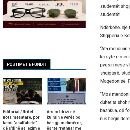
studentët shqip
studentët.
Ndërkohë, një 
Shqipëria e Ko
“Ata menduan s
ka sytë e mendj
pyesin nëse vl
POSTIMET E FUNDIT
shqiptarë, stud
Maqedonisë. Por
“Mos mendoni s
duhet ta shohim
bashkua, që fo
Editorial / Rritet
Arsim Idrizi në
nota mesatare, por
kulmin e verës po
nuk heqin dorë 
kemi “analfabetë”
bën gjum dimëror,
që s’dinë as lexim e
është rrethuar me