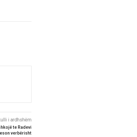
kulli i ardhshëm
shkojë te Radevi
beson verbërisht