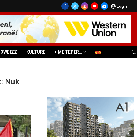
Login
HOWBIZZ
KULTURË
+ MË TEPËR…
t: Nuk