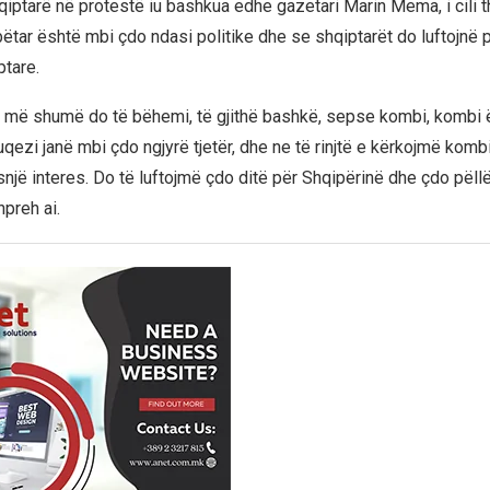
iptarë në protestë iu bashkua edhe gazetari Marin Mema, i cili 
tar është mbi çdo ndasi politike dhe se shqiptarët do luftojnë 
ptare.
 më shumë do të bëhemi, të gjithë bashkë, sepse kombi, kombi
kuqezi janë mbi çdo ngjyrë tjetër, dhe ne të rinjtë e kërkojmë kom
snjë interes. Do të luftojmë çdo ditë për Shqipërinë dhe çdo pëll
hpreh ai.