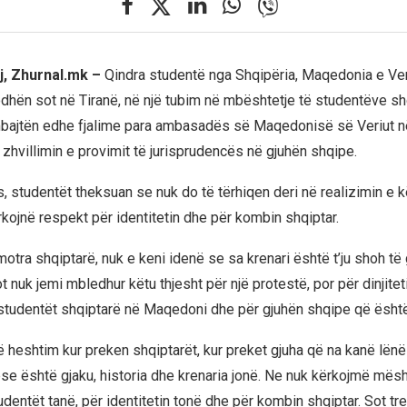
j, Zhurnal.mk –
Qindra studentë nga Shqipëria, Maqedonia e Ver
hën sot në Tiranë, në një tubim në mbështetje të studentëve sh
bajtën edhe fjalime para ambasadës së Maqedonisë së Veriut në
zhvillimin e provimit të jurisprudencës në gjuhën shqipe.
s, studentët theksuan se nuk do të tërhiqen deri në realizimin e 
rkojnë respekt për identitetin dhe për kombin shqiptar.
otra shqiptarë, nuk e keni idenë se sa krenari është t’ju shoh të 
t nuk jemi mbledhur këtu thjesht për një protestë, por për dinjitet
studentët shqiptarë në Maqedoni dhe për gjuhën shqipe që është 
 heshtim kur preken shqiptarët, kur preket gjuha që na kanë lën
pse është gjaku, historia dhe krenaria jonë. Ne nuk kërkojmë mësh
udentët tanë, për identitetin tonë dhe për kombin shqiptar. Sot t