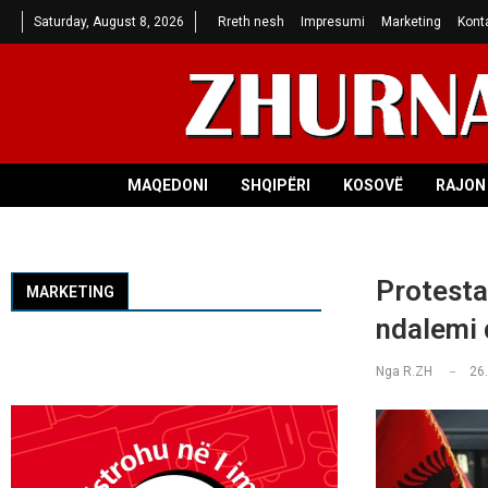
Saturday, August 8, 2026
Rreth nesh
Impresumi
Marketing
Kont
MAQEDONI
SHQIPËRI
KOSOVË
RAJON 
Protesta
MARKETING
ndalemi 
Nga
R.ZH
26