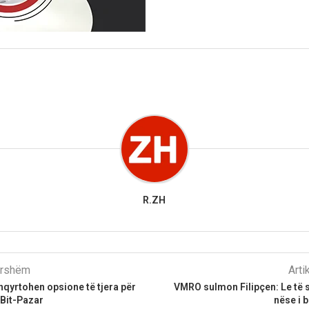
R.ZH
parshëm
Arti
shqyrtohen opsione të tjera për
VMRO sulmon Filipçen: Le të 
 Bit-Pazar
nëse i 