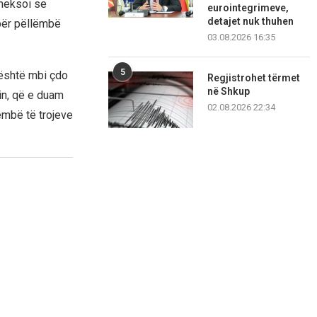
theksoi se
eurointegrimeve,
detajet nuk thuhen
për pëllëmbë
03.08.2026 16:35
5
 është mbi çdo
Regjistrohet tërmet
në Shkup
bin, që e duam
02.08.2026 22:34
ëmbë të trojeve