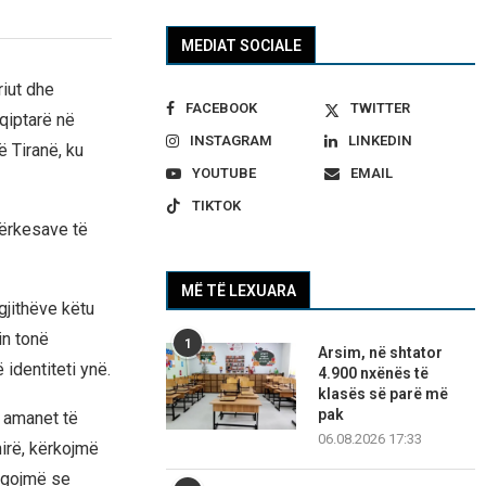
MEDIAT SOCIALE
iut dhe
FACEBOOK
TWITTER
qiptarë në
INSTAGRAM
LINKEDIN
 Tiranë, ku
YOUTUBE
EMAIL
TIKTOK
kërkesave të
MË TË LEXUARA
gjithëve këtu
in tonë
1
Arsim, në shtator
identiteti ynë.
4.900 nxënës të
klasës së parë më
pak
ë amanet të
06.08.2026 17:33
irë, kërkojmë
regojmë se