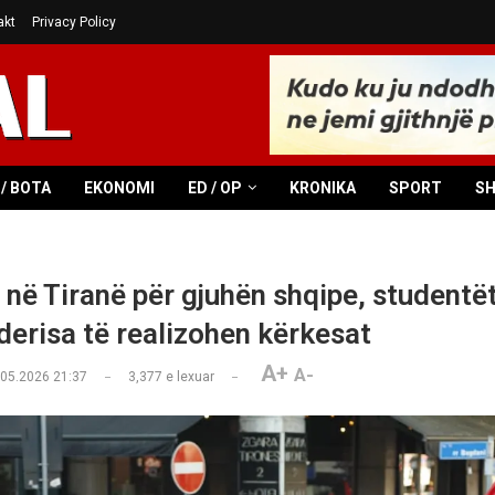
akt
Privacy Policy
/ BOTA
EKONOMI
ED / OP
KRONIKA
SPORT
S
 në Tiranë për gjuhën shqipe, studentë
derisa të realizohen kërkesat
A+
A-
.05.2026 21:37
3,377
e lexuar