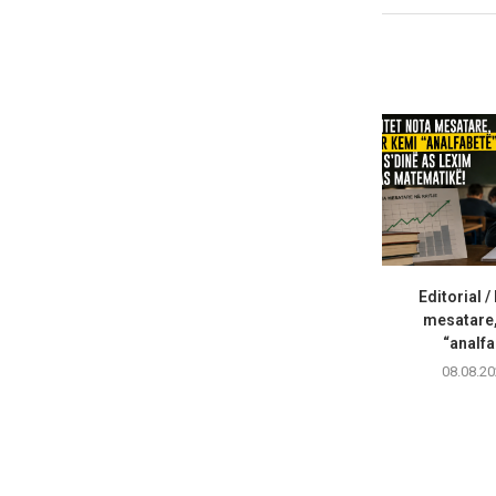
Editorial /
mesatare,
“analfa
08.08.20