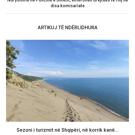
Ndryshime në Policinë e Shtetit, emërohen drejtues të rinj në
disa komisariate
ARTIKUJ TË NDËRLIDHURA
Sezoni i turizmit në Shqipëri, në korrik kanë...