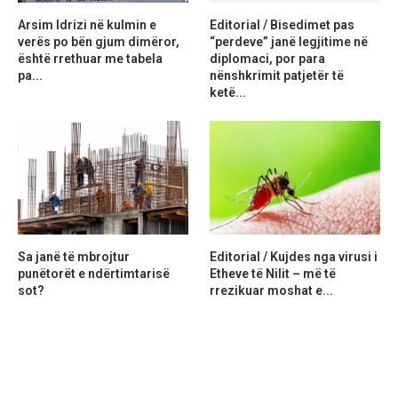
Arsim Idrizi në kulmin e
Editorial / Bisedimet pas
verës po bën gjum dimëror,
“perdeve” janë legjitime në
është rrethuar me tabela
diplomaci, por para
pa...
nënshkrimit patjetër të
ketë...
Sa janë të mbrojtur
Editorial / Kujdes nga virusi i
punëtorët e ndërtimtarisë
Etheve të Nilit – më të
sot?
rrezikuar moshat e...