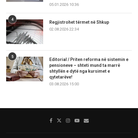
05.01.2026 10:36
4
Regjistrohet tërmet në Shkup
02.08.2026 22:34
5
Editorial / Priten reforma në sistemin e
pensioneve – shteti mund ta marrë
shtyllën e dytë nga kursimet e
qytetarëve!
03.08.2026 15:00