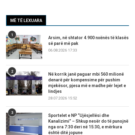
MË TË LEXUARA
1
Arsim, në shtator 4.900 nxënës të klasës
së parë më pak
06.08.2026 17:33
2
Në korrik janë paguar mbi 560 milionë
denarë për kompensime për pushim
mjekësor, pjesa më e madhe për lejet e
lindjes
28.07.2026 15:52
3
Sportelet e NP “Ujësjellësi dhe
Kanalizimi” – Shkup nesër do të punojnë
nga ora 7:30 deri në 15:30, e mërkura
është ditë jopune