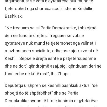
argumentuar se vota e qytetarëve nuk mund të
tjetërsohet nga shumica socialiste në Këshillin
Bashkiak.
“Ne treguam se, si Partia Demokratike, i shkojmë
deri në fund të drejtës. Treguam se vota e
qytetarëve nuk mund të tjetërsohet nga vullneti i
mazhorancës socialiste, edhe pse ajo ka votat në
Këshill. Sepse e drejta është e patjetërsueshme
dhe ne do t’i qëndrojmë asaj, siç i qëndruam deri në
fund edhe në këtë rast”, tha Zhupa.
Deputetja u shpreh se këshilli bashkiak aktual “së
shpejti do të shpërbëhet” dhe se Partia
Demokratike synon të fitojë besimin e qytetarëve