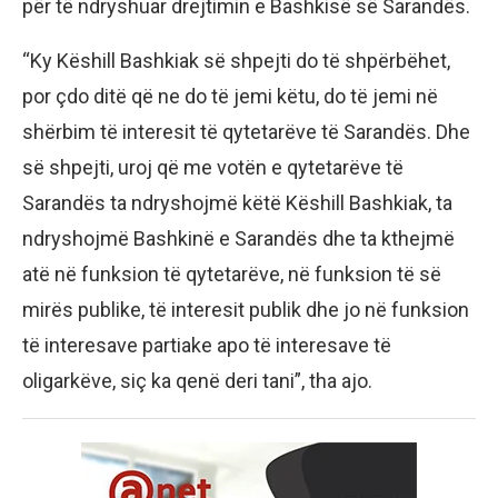
për të ndryshuar drejtimin e Bashkisë së Sarandës.
“Ky Këshill Bashkiak së shpejti do të shpërbëhet,
por çdo ditë që ne do të jemi këtu, do të jemi në
shërbim të interesit të qytetarëve të Sarandës. Dhe
së shpejti, uroj që me votën e qytetarëve të
Sarandës ta ndryshojmë këtë Këshill Bashkiak, ta
ndryshojmë Bashkinë e Sarandës dhe ta kthejmë
atë në funksion të qytetarëve, në funksion të së
mirës publike, të interesit publik dhe jo në funksion
të interesave partiake apo të interesave të
oligarkëve, siç ka qenë deri tani”, tha ajo.