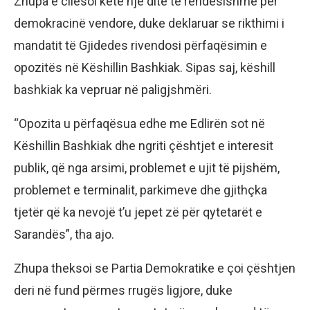
Zhupa e cilësoi këtë një ditë të rëndësishme për
demokracinë vendore, duke deklaruar se rikthimi i
mandatit të Gjidedes rivendosi përfaqësimin e
opozitës në Këshillin Bashkiak. Sipas saj, këshill
bashkiak ka vepruar në paligjshmëri.
“Opozita u përfaqësua edhe me Edlirën sot në
Këshillin Bashkiak dhe ngriti çështjet e interesit
publik, që nga arsimi, problemet e ujit të pijshëm,
problemet e terminalit, parkimeve dhe gjithçka
tjetër që ka nevojë t’u jepet zë për qytetarët e
Sarandës”, tha ajo.
Zhupa theksoi se Partia Demokratike e çoi çështjen
deri në fund përmes rrugës ligjore, duke