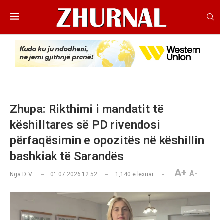
Zhupa: Rikthimi i mandatit të
këshilltares së PD rivendosi
përfaqësimin e opozitës në këshillin
bashkiak të Sarandës
A+
A-
Nga
D. V.
01.07.2026 12:52
1,140
e lexuar