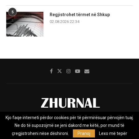
5
Regjistrohet tërmet në Shkup
02.08.2026 22:34
Kjo faqe interneti përdor cookies për të përmirësuar përvojën tuaj.
Rreth nesh
Impresumi
Marketing
Kontakt
Ne do të supozojmë se jeni dakord me këtë, por mund të
Privacy Policy
çregjistroheni nëse dëshironi.
Pranoj
Lexo më tepër