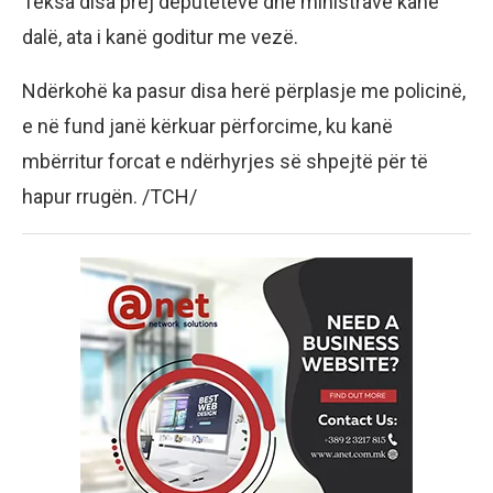
Teksa disa prej deputetëve dhe ministrave kanë
dalë, ata i kanë goditur me vezë.
Ndërkohë ka pasur disa herë përplasje me policinë,
e në fund janë kërkuar përforcime, ku kanë
mbërritur forcat e ndërhyrjes së shpejtë për të
hapur rrugën. /TCH/