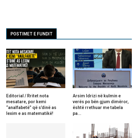
POSTIMET E FUNDIT
Editorial / Rritet nota
Arsim Idrizi në kulmin e
mesatare, por kemi
verës po bën gjum dimëror,
“analfabetë” që s’dinë as
është rrethuar me tabela
lexim e as matematikë!
pa...