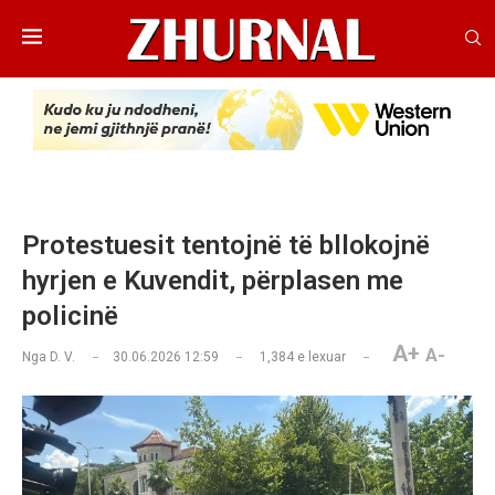
Protestuesit tentojnë të bllokojnë
hyrjen e Kuvendit, përplasen me
policinë
A+
A-
Nga
D. V.
30.06.2026 12:59
1,384
e lexuar