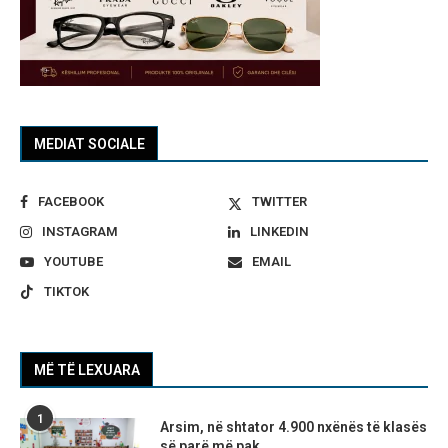
MEDIAT SOCIALE
FACEBOOK
TWITTER
INSTAGRAM
LINKEDIN
YOUTUBE
EMAIL
TIKTOK
MË TË LEXUARA
1
Arsim, në shtator 4.900 nxënës të klasës
së parë më pak