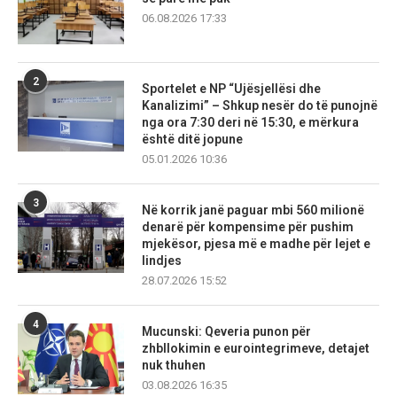
06.08.2026 17:33
2
Sportelet e NP “Ujësjellësi dhe
Kanalizimi” – Shkup nesër do të punojnë
nga ora 7:30 deri në 15:30, e mërkura
është ditë jopune
05.01.2026 10:36
3
Në korrik janë paguar mbi 560 milionë
denarë për kompensime për pushim
mjekësor, pjesa më e madhe për lejet e
lindjes
28.07.2026 15:52
4
Mucunski: Qeveria punon për
zhbllokimin e eurointegrimeve, detajet
nuk thuhen
03.08.2026 16:35