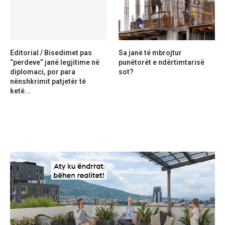
Editorial / Bisedimet pas
Sa janë të mbrojtur
“perdeve” janë legjitime në
punëtorët e ndërtimtarisë
diplomaci, por para
sot?
nënshkrimit patjetër të
ketë...